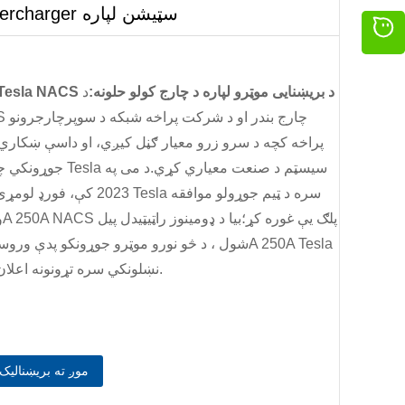
Tesla Supercharger سټیشن لپاره
200A 250A Tesla NACS د بریښنایی موټرو لپاره د چارج کولو حلونه:
د
پراخه کچه د سرو زرو معیار ګڼل کیږي، او داسې ښکاري
جوړونکي چمتو دي چې د Tesla
2023 کې، فورډ لومړی کس و چې د sla
NACS نښلونکي سره تړونونه اعلان کړل.
موږ ته بریښنالیک