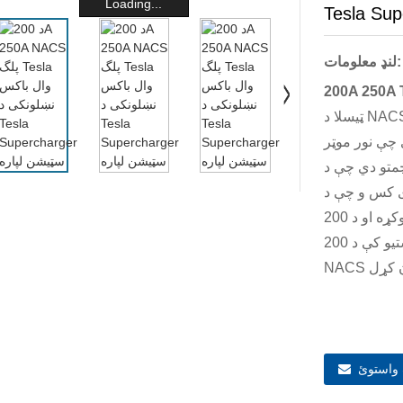
Loading...
لنډ معلومات:
ټیسلا د NACS چارج بندر او د شرکت پراخه شبکه د سوپرچارجرونو
 چې نور موټر
 سیسټم د صنعت معیاري کړي.د می په
Te سره د ټیم جوړولو موافقه
وکړه او د 200A 250A NACS پلګ یې غوره کړ؛بیا د ډومینوز راټیټیدل پیل
شول ، د څو نورو موټرو جوړونکو پدې وروستیو کې د 200A 250A Tesla
 واستوئ