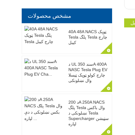
مشخص محصولات
ل
40A 48A NACS ټوپک
Tesla پلگ Tesla چارج
کیبل
د UL سند 350A 400A
NASC Tesla Plug EV
چارج کولو ټوپک ټیسلا
وال نښلونکی
د 200A 250A NACS
پلگ Tesla وال باکس
نښلونکی د Tesla
Supercharger سټیشن
لپاره