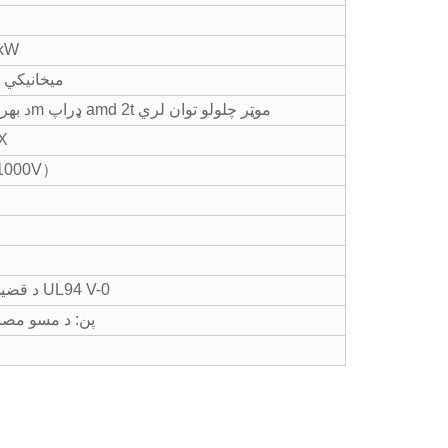
4. اعظمي 
1. میخانیکي ژ
2. د بهرني ځواک اغیزه: د فشار په مقابل کې د 1m ډراپ amd 2t موټر چلولو توان لري
1.
3. د موصلیت مقاوم
1. د قضیې مواد: ترموپلاستیک، د شعاع ضد درجې UL94 V-0
2. پن: د مسو مص