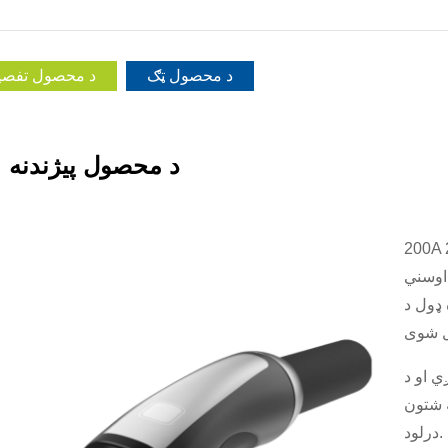
د محصول ټګ
د محصول تفصی
د محصول پیژندنه
Tes پخوانی ملکیت
 کولو نښلونکی معیار دی
 نښلونکي" په نوم
ږي او د
نکو ته شتون
درلود.