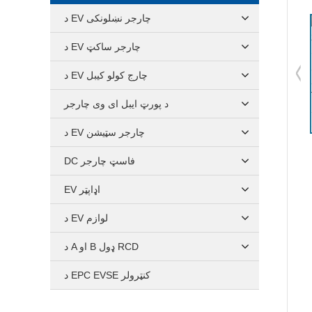
د EV چارجر نښلونکی
د EV چارجر ساکټ
د EV چارج کولو کیبل
د پورټ ایبل ای وی چارجر
د EV چارجر سټیشن
DC فاسټ چارجر
EV اډاپټر
د EV لوازم
د A او B ډول RCD
د EPC EVSE کنټرولر