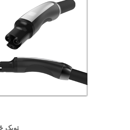
د EV چارج کولو کیبل