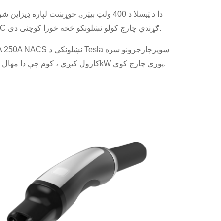
دا د ټیسلا د 400 ولټ بیټرۍ جوړښت لپاره ډیزاین 
نورو DC ګړندي چارج کولو نښلونکو څخه خورا کوچنی دی.
کارول کیږي ، کوم چې دا مهال تر 250kW پورې چارج کوي.