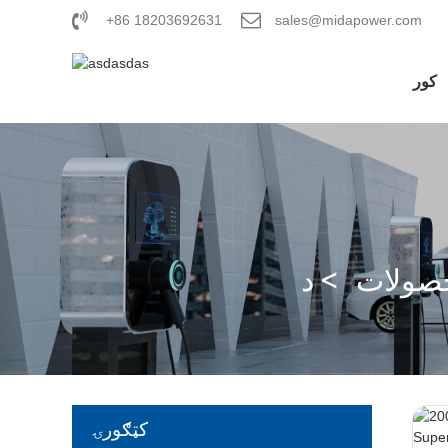
+86 18203692631
sales@midapower.com
کور
صولات
کټګورۍ