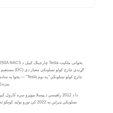
200A 250A NACS چارجینګ کیبل د la
مستقیم اوسني (DC) ګړندي چارج
— پخوا په ساده ډول د "Tesla چارج کولو
پیژندل شوی.
دا د 2012 راهیسې د ټیسلا موټرو سره کارول کی
نښلونکي ډیزاین په 2022 کې نورو تولید کو