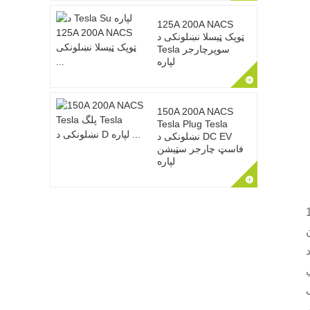
125A 200A NACS
ټوپک ټیسلا نښلونکی د
Tesla سوپرچارجر
لپاره
150A 200A NACS
Tesla Plug Tesla
نښلونکی د DC EV
فاسټ چارجر سټیشن
لپاره
احد تڼۍ لري چې د
 په ځای