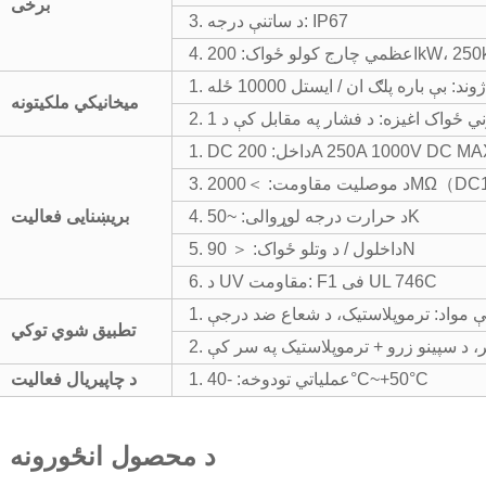
برخی
3. د ساتنې درجه: IP67
چارج کولو ځواک: 200kW، 250kW
وند: بې باره پلګ ان / ایستل 10000 ځله
میخانیکي ملکیتونه
 DC داخل: 200A 250A 1000V DC MAX
ت: ＞2000MΩ（DC1000V）
4. د حرارت درجه لوړوالی: ~50K
بریښنایی فعالیت
5. داخلول / د وتلو ځواک: ＜ 90N
6. د UV مقاومت: F1 فی UL 746C
تطبیق شوي توکي
ر، د سپینو زرو + ترموپلاستیک په سر کې
1. عملیاتي تودوخه: -40°C~+50°C
د چاپیریال فعالیت
د محصول انځورونه