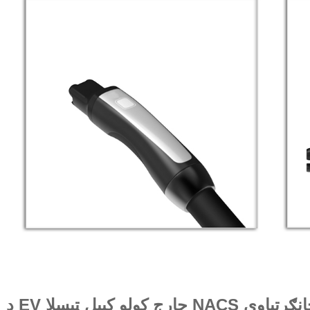
 ټیسلا NACS ټوپک ځانګړتیاوې