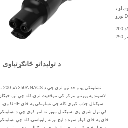
شوی او د
د 200A 250A NACS نښلونکی د Tesla سوپرچارجرونو سره
د تولیداتو ځانګړتیاوی
1. د 200A 250A NACS نښلونکی یو و
لاسوند په پورتنۍ مرکز کې موقعیت لري.کله چې تڼۍ خپګان
وي، د UHF سیګنال جذب کیږي.کله چې نښلونکی
کې تړل شوی وي، سیګنال موټر ته امر کوي چې د نښلونکي
ځای په ځای کولو سره د لیچ بیرته راوباسي.کله چې نښلونکی
په خپل ځای کې نه وي تړل شوی، سیګنال نږدې موټر ته امر