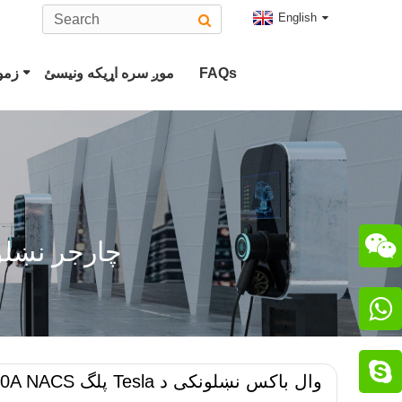
English
FAQs
موږ سره اړیکه ونیسئ
زموږ
د 2 EV نښلونکی ډول
د 
CHAdeMO نښلونکی
CCS کومبو 2 پلگ

د EV چارجر نښ
ChaoJi نښلونکی

