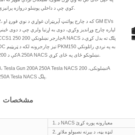
کوي چې د داخلي پوښلو دروازه پرانیزي.
2، که د چارج پوائنټ آپریټران غواړي د 
لپاره چارج وړاندیز وکړي، دوی به اړتیا ولري چې د دوی ځینې
CCS1 چارجر نښلونکي 200 250A NACS پلګ ته بدل
DC تیز چارجرونه لکه د ټریټیم PKM150 به په نږ
کې د 200A 250A NACS نښلونکو ځای په ځای کړي.
3، Tesla Gun 200A 250A Tesla NACS نښلونکی، 00A
250A Tesla NACS پلگ.
مشخصات
1. د NACS معیارونه پوره کړئ
2. لنډه بڼه، د بیرته نصبولو ملاتړ