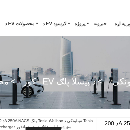
 په اړه
خبرونه
پروژه
د EV لارښود
د EV محصولات
ټیسلا پلګ
د 1 EV نښلونکی ډول
CCS کومبو 1 پلگ
لونکی
د ټیسلا پلګ
کور
مح
GB/T DC ټوپک
د 200A 250A NACS پلگ Tesla وال باکس نښلونکی د