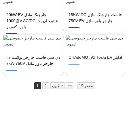
15KW DC فاسٽ چارجنگ ماڊل
20kW EV چارجنگ ماڊل
750V EV چارجر پاور ماڊل
@1000V AC/DC هائبرڊ ان پٽ
پاور ڪنورٽر
CHAdeMO کان Tesla EV اڊاپٽر
ڊي سي فاسٽ چارجر پوائنٽ لاءِ
7kW 750V چارجر پاور ماڊل
1
2
اڳيون >
>>
صفحو 1/2