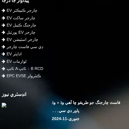
پيداوار جا درجا
EV چارجر ڪنيڪٽر
EV چارجر ساکٽ
EV چارجنگ ڪيبل
پورٽبل EV چارجر
EV چارجر اسٽيشن
ڊي سي فاسٽ چارجر
EV اڊاپٽر
EV لوازمات
ٽائپ A ۽ ٽائپ B RCD
EPC EVSE ڪنٽرولر
انڊسٽري نيوز
فاسٽ چارجنگ جو طريقو ڇا آهي وڌ ۾ وڌ
پاور ڊي سي۔۔۔
جنوري-11-2024