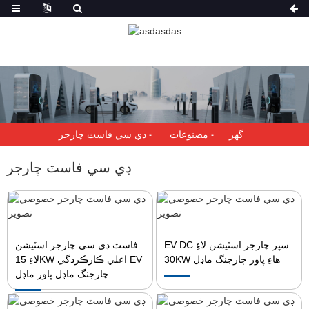
گهر
مصنوعات
ڊي سي فاسٽ چارجر
ڊي سي فاسٽ چارجر
EV DC سپر چارجر اسٽيشن لاءِ
فاسٽ ڊي سي چارجر اسٽيشن
30KW هاءِ پاور چارجنگ ماڊل
لاءِ 15KW اعليٰ ڪارڪردگي EV
چارجنگ ماڊل پاور ماڊل