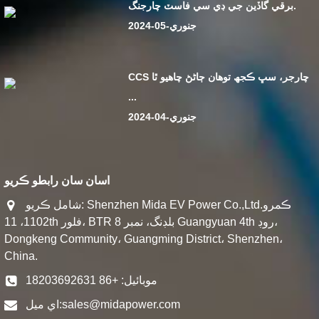
برقي گاڏين جي ڊي سي فاسٽ چارجنگ.
جنوري-05-2024
CCS چارجر، سڀ ڪجھ توھان ڄاڻڻ چاھيو ٿا
...
جنوري-04-2024
اسان سان رابطو ڪريو
شامل ڪريو: Shenzhen Mida EV Power Co.,Ltd.ڪمرو
1102، 11th فلور، BTR بلڊنگ، نمبر 8 Guangyuan 4th روڊ،
Dongkeng Community، Guangming District، Shenzhen،
China.
موبائيل: +86 18203692631
اي ميل:
sales@midapower.com