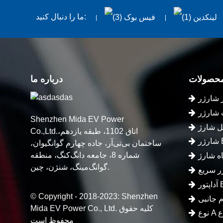
ما را دنبال کنید:
محصولات
درباره ما
Shenzhen Mida EV Power
Co.,Ltd.اتاق 1102، طبقه یازدهم،
ساختمان بی‌تی‌آر، جاده چهارم گوانگیوان،
شماره 8، جامعه دانگ‌کنگ، منطقه
گوانگ‌مینگ، شنژن، چین.
 EV
© Copyright - 2018-2023: Shenzhen
Mida EV Power Co., Ltd. کلیه حقوق
محفوظ است