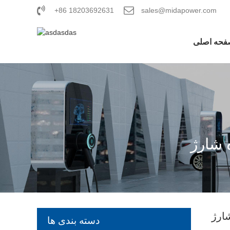
+86 18203692631
sales@midapower.com
فحه اصلی
دسته بندی ها