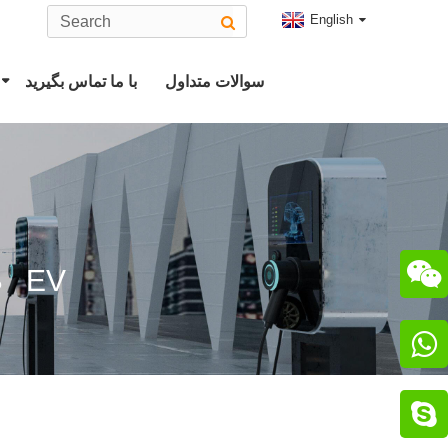
English
سوالات متداول
با ما تماس بگیرید
کانکتور EV نوع 2
دوشاخه ت
رابط CHAdeMO
دوشاخه CCS Combo 2

ایستگاه شارژ EV
ص
رابط ChaoJi

