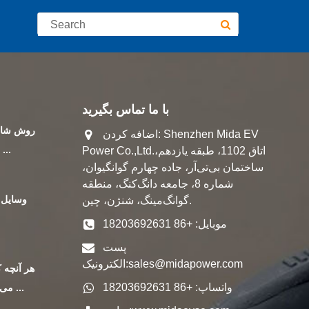
با ما تماس بگیرید
روش شار
اضافه کردن: Shenzhen Mida EV
حداکثر ت
Power Co.,Ltd.اتاق 1102، طبقه یازدهم،
ساختمان بی‌تی‌آر، جاده چهارم گوانگیوان،
شماره 8، جامعه دانگ‌کنگ، منطقه
گوانگ‌مینگ، شنژن، چین.
موبایل: +86 18203692631
ژ
پست
sales@midapower.com
الکترونیک:
واتساپ: +86 18203692631
می خواهید در مورد ...