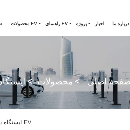
درباره ما
اخبار
پروژه
راهنمای EV
محصولات EV
ص
سلا
کانکتور EV نوع 1
دوشاخه CCS Combo 1
فحه اصلی
محصولات
تفنگ GB/T DC
ایستگاه شارژ EV