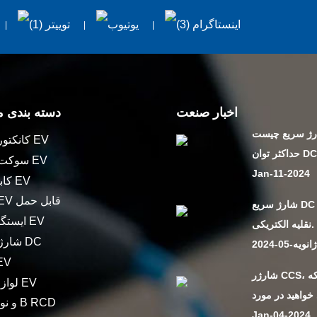
اخبار صنعت
دسته بندی 
ژ سریع چیست
کانکتور شارژر EV
وان DC ...
سوکت شارژر EV
Jan-11-2024
کابل شارژ EV
شارژر EV قابل حمل
شارژ سریع DC وسایل
ایستگاه شارژ EV
نقلیه الکتریکی.
شارژر سریع DC
انویه-05-2024
آداپتور
شارژر CCS، هر آنچه که
لوازم جانبی EV
نوع A و نوع B RCD
Jan-04-2024