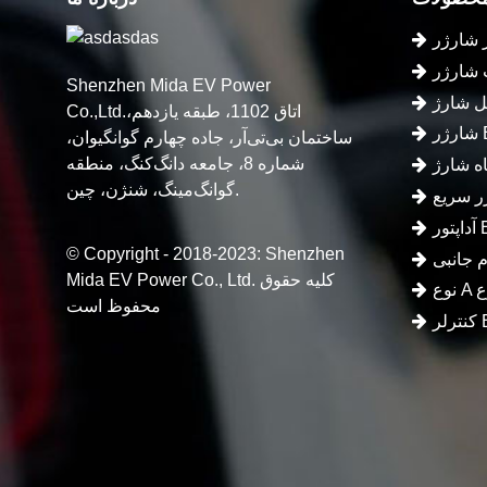
Shenzhen Mida EV Power
Co.,Ltd.اتاق 1102، طبقه یازدهم،
ساختمان بی‌تی‌آر، جاده چهارم گوانگیوان،
شماره 8، جامعه دانگ‌کنگ، منطقه
گوانگ‌مینگ، شنژن، چین.
 EV
© Copyright - 2018-2023: Shenzhen
Mida EV Power Co., Ltd. کلیه حقوق
محفوظ است
E