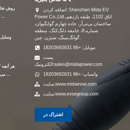
روش شار
اضافه کردن: Shenzhen Mida EV
حداکثر ت
Power Co.,Ltd.اتاق 1102، طبقه یازدهم،
ساختمان بی‌تی‌آر، جاده چهارم گوانگیوان،
شماره 8، جامعه دانگ‌کنگ، منطقه
گوانگ‌مینگ، شنژن، چین.
موبایل: +86 18203692631
ژ
پست
sales@midapower.com
الکترونیک:
واتساپ: +86 18203692631
می خواهید در مورد ...
www.midaevse.com
سایت:
www.evsegroup.com
سایت:
اشتراک در