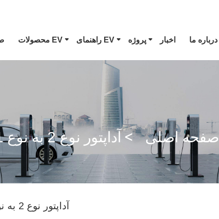
درباره ما
اخبار
پروژه
راهنمای EV
محصولات EV
ص
سلا
کانکتور EV نوع 1
دوشاخه CCS Combo 1
صفحه اصلی
آداپتور نوع 2 به نوع 1
تفنگ GB/T DC
آداپتور نوع 2 به نوع 1