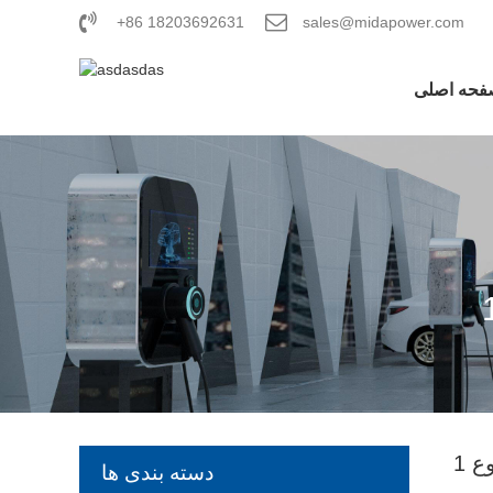
+86 18203692631
sales@midapower.com
فحه اصلی
دسته بندی ها