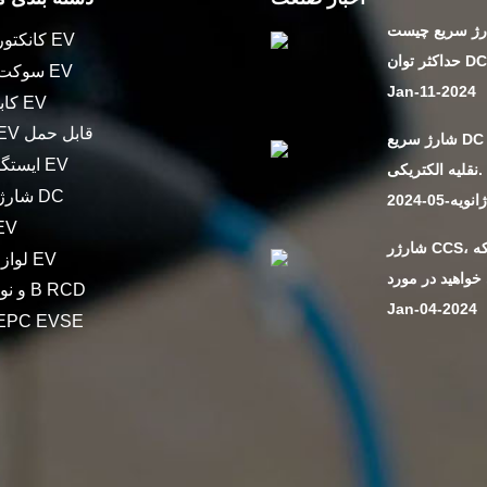
ژ سریع چیست
کانکتور شارژر EV
وان DC ...
سوکت شارژر EV
Jan-11-2024
کابل شارژ EV
شارژر EV قابل حمل
شارژ سریع DC وسایل
ایستگاه شارژ EV
نقلیه الکتریکی.
شارژر سریع DC
انویه-05-2024
آداپتور
شارژر CCS، هر آنچه که
لوازم جانبی EV
نوع A و نوع B RCD
Jan-04-2024
کنترلر PC EVSE