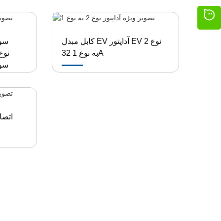
کابل مبدل EV آداپتور EV نوع 2
سوک
به نوع 1 32A
سوک