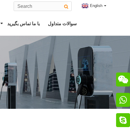
English
سوالات متداول
با ما تماس بگیرید
کانکتور EV نوع 2
دوشاخه ت
رابط CHAdeMO
دوشاخه CCS Combo 2

رابط ChaoJi

