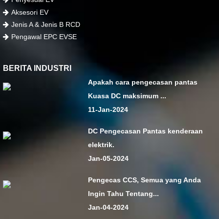
Aksesori EV
Jenis A & Jenis B RCD
Pengawal EPC EVSE
BERITA INDUSTRI
Apakah cara pengecasan pantas
Kuasa DC maksimum ...
11-Jan-2024
DC Pengecasan Pantas kenderaan
elektrik.
Jan-05-2024
Pengecas CCS, Semua yang Anda
Ingin Tahu Tentang...
Jan-04-2024