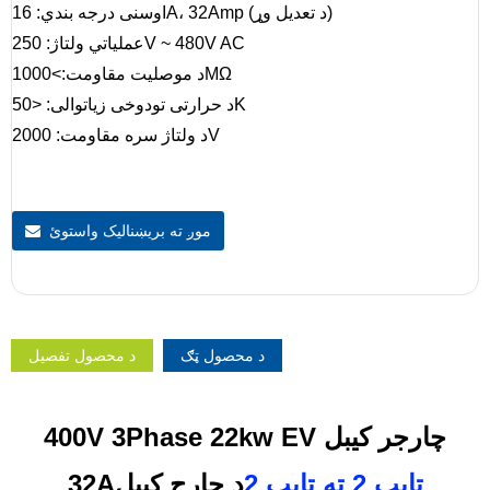
اوسنی درجه بندي: 16A، 32Amp (د تعدیل وړ)
عملیاتي ولتاژ: 250V ~ 480V AC
د موصلیت مقاومت:>1000MΩ
د حرارتی تودوخی زیاتوالی: <50K
د ولتاژ سره مقاومت: 2000V
موږ ته بریښنالیک واستوئ
د محصول ټګ
د محصول تفصیل
400V 3Phase 22kw EV چارجر کیبل
ټایپ 2 ته ټایپ 2
د چارج کیبل
32A