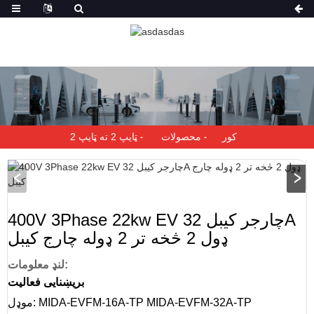
کور
محصولات
ټایپ 2 ته ټایپ 2
400V 3Phase 22kw EV چارجر کیبل 32A
ډول 2 څخه تر 2 ډوله چارج کیبل
لنډ معلومات:
بریښنایی فعالیت
موډل: MIDA-EVFM-16A-TP MIDA-EVFM-32A-TP