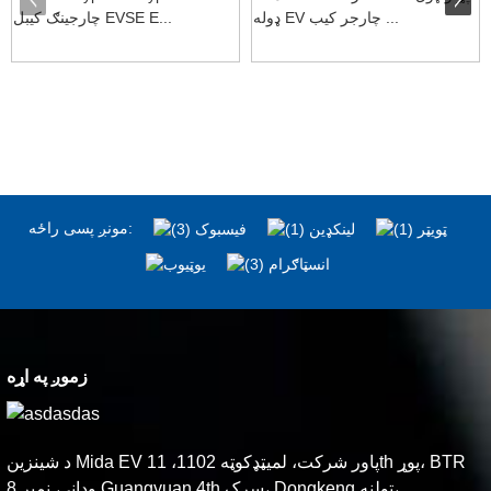
ډوله EV چارجر کیب ...
چارجینګ کیبل EVSE E...
مونږ پسی راځه:
زموږ په اړه
د شینزین Mida EV پاور شرکت، لمیټډکوټه 1102، 11th پوړ، BTR
ودانۍ، نمبر 8 Guangyuan 4th سړک، Dongkeng ټولنه،