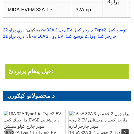
3 پړاو
MIDA-EVFM-32A-TP
32Amp
درې پړاو 22kw 32A ډول 2 EV چارجر کیبل Type2 توسیع کیبل
مخکینی:
درې پړاو 11kw 16A ډول 2 EV چارجر کیبل ډول 2 توسیع کیبل
بل:
خپل پیغام پریږدئ:
د محصولاتو کټګورۍ
د 16A 32A 3 پړاو ډول 2 څخه تر 2
16A 32A Type1 to Type2 EV