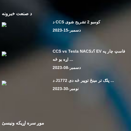
د صنعت خبرونه
د CCS کومبو 2 تشریح شوی
دسمبر-15-2023
CCS vs Tesla NACS؟د EV فاسټ چار په
اړه یو څه ...
دسمبر-08-2023
د J1772 پلګ تر مینځ توپیر څه دی ...
نومبر-30-2023
موږ سره اړیکه ونیسئ