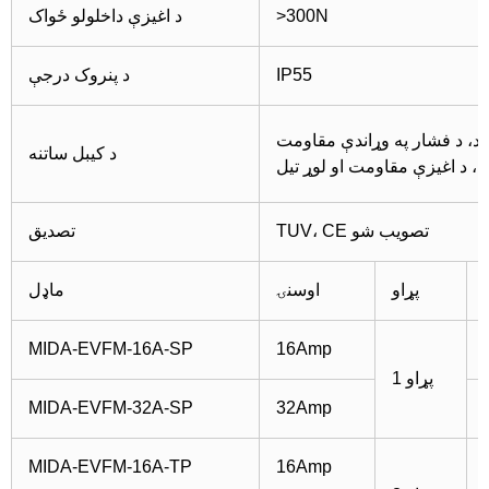
>300N
د اغیزې داخلولو ځواک
IP55
د پنروک درجې
د کیبل ساتنه
، د اغیزې مقاومت او لوړ تیل
TUV، CE تصویب شو
تصدیق
پړاو
اوسنۍ
ماډل
MIDA-EVFM-16A-SP
16Amp
1 پړاو
MIDA-EVFM-32A-SP
32Amp
MIDA-EVFM-16A-TP
16Amp