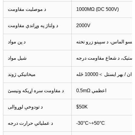
1000MΩ (DC 500V)
د موصلیت مقاومت
2000V
د ولتاژ په وړاندې مقاومت
مسو الماس، د سپینو زرو تخته
د پن مواد
شیل مواد
ن / بهر ایستل ＞10000 ځله
میخانیکي ژوند
0.5mΩ اعظمي
د مقاومت سره اړیکه ونیسئ
$50K
د تودوخې لوړوالی
-30°C~+50°C
د عملیاتي حرارت درجه