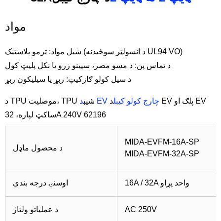
مواد
شیل مواد: ترمو پلاستیک (د انسولټر سوځیدنه UL94 VO)
د تماس پن: د مسو مصر، سپینو زرو یا نکل پلیټ کول
د سیل کولو ګازکیټ: ربړ یا سیلیکون ربړ
د EV چارج کولو کیبل
د EV پلګ او EV
د TPU موصلیت، TPU شیټ
ساکټ لپاره، 32A 240V 62196
MIDA-EVFM-16A-SP
د محصول ماډل
MIDA-EVFM-32A-SP
16A / 32A واحد پړاو
اوسنۍ درجه بندي
AC 250V
د عملیاتو ولتاژ