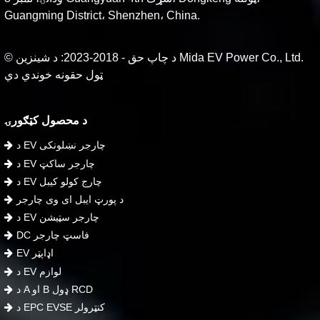
Guangming District، Shenzhen، China.
© د چاپ حق - 2018-2023: د شینزین Mida EV Power Co., Ltd.
ټول حقونه خوندي دي
د محصول کټګورۍ
د EV چارجر نښلونکی
د EV چارجر ساکټ
د EV چارج کولو کیبل
د پورټ ایبل ای وی چارجر
د EV چارجر سټیشن
DC فاسټ چارجر
EV اډاپټر
د EV لوازم
د A او B ډول RCD
د EPC EVSE کنټرولر