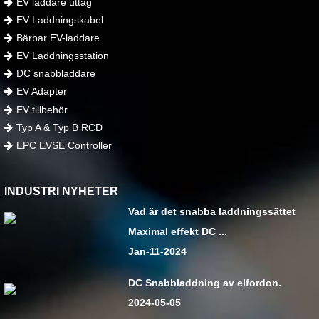
EV laddare uttag
EV Laddningskabel
Bärbar EV-laddare
EV Laddningsstation
DC snabbladdare
EV Adapter
EV tillbehör
Typ A & Typ B RCD
EPC EVSE Controller
INDUSTRI NYHETER
Vad är det snabba laddningssättet
Maximal effekt DC ...
Jan-11-2024
DC Snabbladdning av elfordon.
2024-05-05