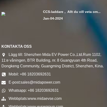
CCS-laddare， Allt du vill veta om...
Jan-04-2024
KONTAKTA OSS
Lägg till: Shenzhen Mida EV Power Co.,Ltd.Rum 1102,
11:e våningen, BTR Building, nr. 8 Guangyuan 4th Road,
Dongkeng Community, Guangming District, Shenzhen, Kina.
Mobil: +86 18203692631
E-post:
sales@midapower.com
Whatsapp: +86 18203692631
Webbplats:
www.midaevse.com
Webbplats:
www.evsegroup.com