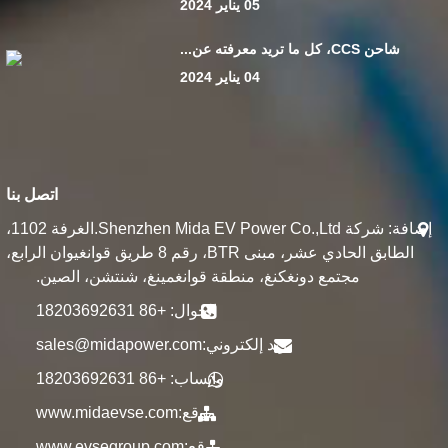
05 يناير 2024
شاحن CCS، كل ما تريد معرفته عن...
04 يناير 2024
اتصل بنا
إضافة: شركة Shenzhen Mida EV Power Co.,Ltd.الغرفة 1102،
الطابق الحادي عشر، مبنى BTR، رقم 8 طريق قوانغيوان الرابع،
مجتمع دونغكنغ، منطقة قوانغمينغ، شنتشن، الصين.
الجوال: +86 18203692631
بريد إلكتروني:
sales@midapower.com
واتساب: +86 18203692631
موقع:
www.midaevse.com
موقع:
www.evsegroup.com