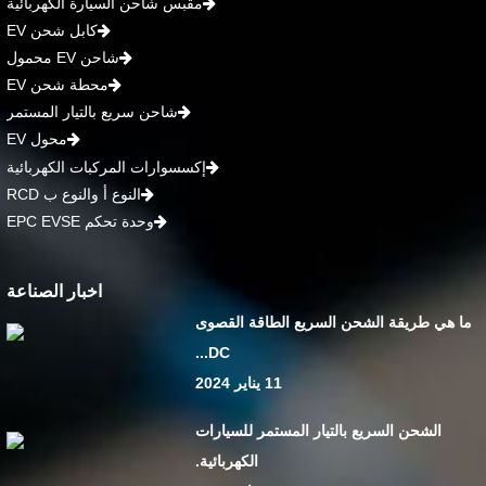
مقبس شاحن السيارة الكهربائية
كابل شحن EV
شاحن EV محمول
محطة شحن EV
شاحن سريع بالتيار المستمر
محول EV
إكسسوارات المركبات الكهربائية
النوع أ والنوع ب RCD
وحدة تحكم EPC EVSE
اخبار الصناعة
ما هي طريقة الشحن السريع الطاقة القصوى
DC...
11 يناير 2024
الشحن السريع بالتيار المستمر للسيارات
الكهربائية.