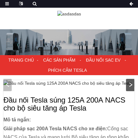
TRANG CHỦ
CÁC SẢN PHẨM
ĐẦU NỐI SẠC EV
PHÍCH CẮM TESLA
Đầu nối Tesla súng 125A 200A NACS
cho bộ siêu tăng áp Tesla
Mô tả ngắn:
Giải pháp sạc 200A Tesla NACS cho xe điện:
Cổng sạc
NACS của Tesla và mạng lưới Bộ siêu tăng áp rộng khắp