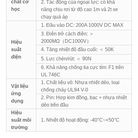
chất cơ
2. Tác động của ngoại lực: có khả
học
năng chịu rơi từ độ cao 1m và 2t xe
chạy quá áp
1. Đầu vào DC: 200A 1000V DC MAX
3. Điện trở cách điện: ＞
2000MΩ（DC1000V）
Hiệu
suất
4. Tăng nhiệt độ đầu cuối: ＜ 50K
điện
5. Lực chèn/rút: ＜ 90N
6. Khả năng chống tia cực tím: F1 trên
UL 746C
1. Chất liệu vỏ: Nhựa nhiệt dẻo, loại
Vật liệu
chống cháy UL94 V-0
ứng
2. Pin: Hợp kim đồng, bạc + nhựa nhiệt
dụng
dẻo trên đầu
Hiệu
suất môi
1. Nhiệt độ hoạt động: -40°C~+50°C
trường