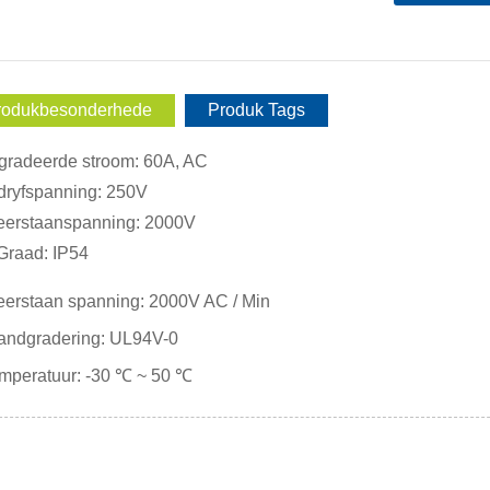
rodukbesonderhede
Produk Tags
gradeerde stroom: 60A, AC
dryfspanning: 250V
eerstaanspanning: 2000V
 Graad: IP54
eerstaan ​​spanning: 2000V AC / Min
randgradering: UL94V-0
emperatuur: -30 ℃ ~ 50 ℃