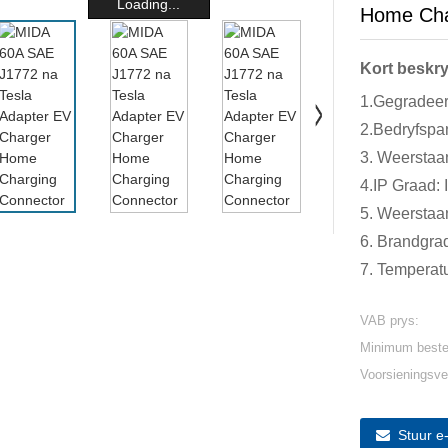
Loading...
Home Cha
Kort beskr
1.Gegradeer
2.Bedryfspa
3. Weerstaa
4.IP Graad: 
5. Weerstaan
6. Brandgra
7. Temperat
VAB prys:
Minimum beste
Voorsieningsv
Stuur e