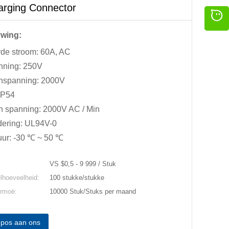
rging Connector
ywing:
de stroom: 60A, AC
nning: 250V
nspanning: 2000V
IP54
 ​​spanning: 2000V AC / Min
dering: UL94V-0
uur: -30 ℃ ~ 50 ℃
VS $0,5 - 9 999 / Stuk
lhoeveelheid:
100 stukke/stukke
ermoë:
10000 Stuk/Stuks per maand
-pos aan ons