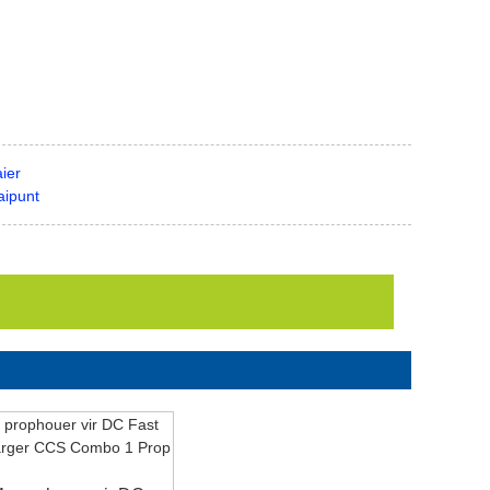
ier
aipunt