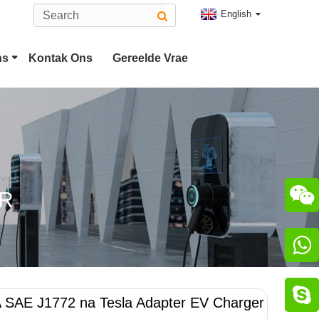
English
ns
Kontak Ons
Gereelde Vrae
sla Prop
Tipe 2 EV Connector
S Combo 2 Plug
CHAdeMO Connector

ER
aoJi Connector


 SAE J1772 na Tesla Adapter EV Charger