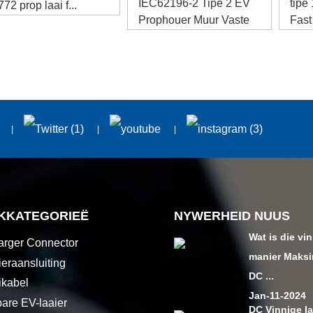
IEC62196-2 Tipe 2 EV
tipe
72 prop laai f...
Prophouer Muur Vaste
Fas
See...
Co..
KKATEGORIEË
NYWERHEID NUUS
Wat is die vin
rger Connector
manier Maks
ieraansluiting
DC ...
ikabel
Jan-11-2024
are EV-laaier
DC Vinnige la