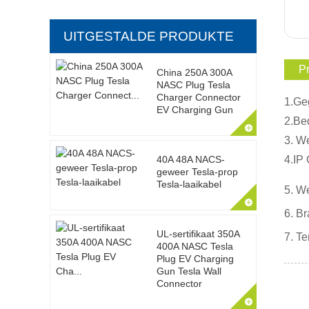
UITGESTALDE PRODUKTE
P
China 250A 300A
NASC Plug Tesla
Charger Connector
1.Ge
EV Charging Gun
2.Be
3. W
4.IP
40A 48A NACS-
geweer Tesla-prop
Tesla-laaikabel
5. W
6. B
UL-sertifikaat 350A
7. T
400A NASC Tesla
Plug EV Charging
Gun Tesla Wall
Connector