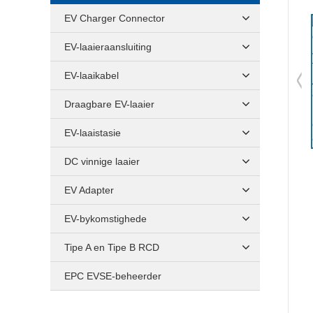
EV Charger Connector
EV-laaieraansluiting
EV-laaikabel
Draagbare EV-laaier
EV-laaistasie
DC vinnige laaier
EV Adapter
EV-bykomstighede
Tipe A en Tipe B RCD
EPC EVSE-beheerder