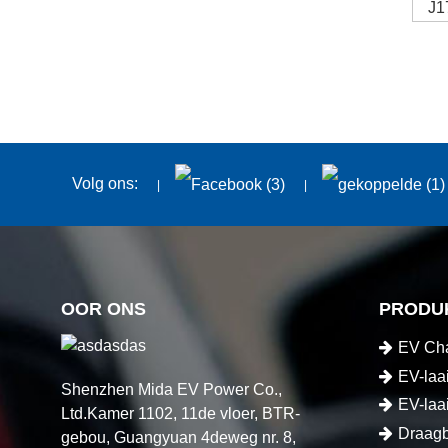
J17
Volg ons:
OOR ONS
PRODU
EV Cha
EV-laa
Shenzhen Mida EV Power Co.,
EV-laa
Ltd.Kamer 1102, 11de vloer, BTR-
Draagb
gebou, Guangyuan 4deweg nr. 8,