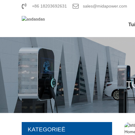
+86 18203692631
sales@midapower.com
Tu
T
KATEGORIEË