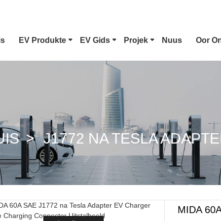
is
EV Produkte
EV Gids
Projek
Nuus
Oor O
Tipe 1 EV Connector
Te
CCS Combo 1 Plug
CC
UIS
J1772 NA TESLA ADAPT
GB/T DC Geweer
Ch
MIDA 60A