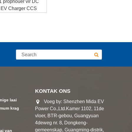
 1 prophouer vir DC
t EV Charger CCS
.
KONTAK ONS
nige laai
Voeg by: Shenzhen Mida EV
imum krag
Power Co.,Ltd.Kamer 1102, 11de
vloer, BTR-gebou, Guangyuan
4deweg nr. 8, Dongkeng-
gemeenskap, Guangming-distrik,
ai van