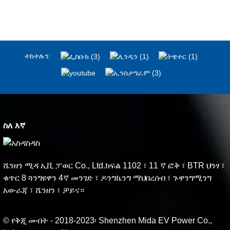
ተከተሉን:
ስለ እኛ
ሼንዘን ሚዳ ኢቪ ፓወር Co., Ltd.ክፍል 1102 ፣ 11 ኛ ፎቅ ፣ BTR ህንፃ ፣
ቁጥር 8 ጓንግዩዋን 4ኛ መንገድ ፣ ዶንግኬንግ ማህበረሰብ ፣ ጉዋንግሚንግ
አውራጃ ፣ ሼንዘን ፣ ቻይና።
© የቅጂ መብት - 2018-2023፡ Shenzhen Mida EV Power Co.,