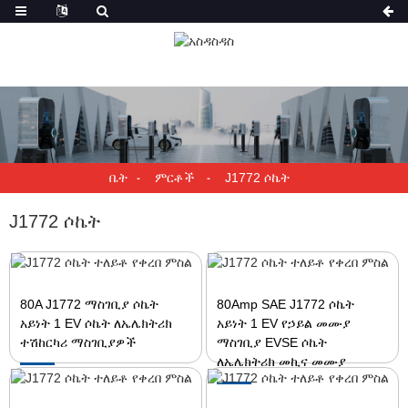
ቤት
ምርቶች
J1772 ሶኬት
J1772 ሶኬት
80A J1772 ማስገቢያ ሶኬት
80Amp SAE J1772 ሶኬት
አይነት 1 EV ሶኬት ለኤሌክትሪክ
አይነት 1 EV የኃይል መሙያ
ተሽከርካሪ ማስገቢያዎች
ማስገቢያ EVSE ሶኬት
ለኤሌክትሪክ መኪና መሙያ