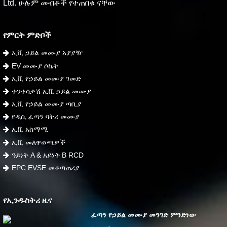
Ltd. ሁሉም መብቶች የተጠበቁ ናቸው
የምርት ምድቦች
ኢቪ ኃይል መሙያ አያያዥ
EV መሙያ ሶኬት
ኢቪ የኃይል መሙያ ገመድ
ተንቀሳቃሽ ኢቪ ኃይል መሙያ
ኢቪ የኃይል መሙያ ጣቢያ
የዲሲ ፈጣን ባትሪ መሙያ
ኢቪ አስማሚ
ኢቪ መለዋወጫዎች
ዓይነት A & አይነት B RCD
EPC EVSE መቆጣጠሪያ
የኢንዱስትሪ ዜና
ፈጣን የኃይል መሙያ መንገድ ምንድነው