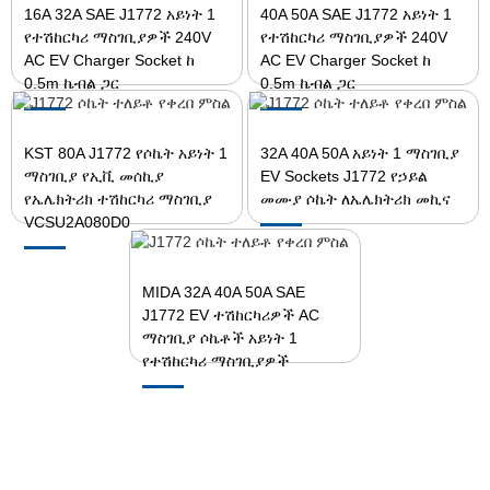
16A 32A SAE J1772 አይነት 1
40A 50A SAE J1772 አይነት 1
የተሽከርካሪ ማስገቢያዎች 240V
የተሽከርካሪ ማስገቢያዎች 240V
AC EV Charger Socket ከ
AC EV Charger Socket ከ
0.5m ኬብል ጋር
0.5m ኬብል ጋር
KST 80A J1772 የሶኬት አይነት 1
32A 40A 50A አይነት 1 ማስገቢያ
ማስገቢያ የኢቪ መሰኪያ
EV Sockets J1772 የኃይል
የኤሌክትሪክ ተሽከርካሪ ማስገቢያ
መሙያ ሶኬት ለኤሌክትሪክ መኪና
VCSU2A080D0
MIDA 32A 40A 50A SAE
J1772 EV ተሽከርካሪዎች AC
ማስገቢያ ሶኬቶች አይነት 1
የተሽከርካሪ ማስገቢያዎች