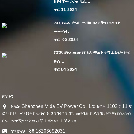
ከፍተኛው ኃይል ዲሲ…
ጥር-11-2024
ዲሲ የኤሌክትሪክ ተሽከርካሪዎችን በፍጥነት
መሙላት.
ጥር -05-2024
CCS ባትሪ መሙያ፣ ስለ ማወቅ የሚፈልጉት ነገር
ሁሉ...
ጥር-04-2024
አግኙን
አክል፡ Shenzhen Mida EV Power Co., Ltd.ክፍል 1102 ፣ 11 ኛ
ፎቅ ፣ BTR ህንፃ ፣ ቁጥር 8 ጓንግዩዋን 4ኛ መንገድ ፣ ዶንግኬንግ ማህበረሰብ
፣ ጉዋንግሚንግ አውራጃ ፣ ሼንዘን ፣ ቻይና።
ሞባይል፡ +86 18203692631