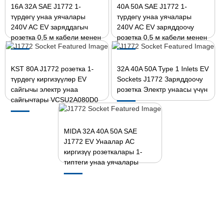
16A 32A SAE J1772 1-
40A 50A SAE J1772 1-
түрдөгү унаа уячалары
түрдөгү унаа уячалары
240V AC EV заряддагыч
240V AC EV заряддоочу
розетка 0,5 м кабели менен
розетка 0,5 м кабели менен
KST 80A J1772 розетка 1-
32A 40A 50A Type 1 Inlets EV
түрдөгү киргизүүлөр EV
Sockets J1772 Заряддоочу
сайгычы электр унаа
розетка Электр унаасы үчүн
сайгычтары VCSU2A080D0
MIDA 32A 40A 50A SAE
J1772 EV Унаалар AC
киргизүү розеткалары 1-
типтеги унаа уячалары