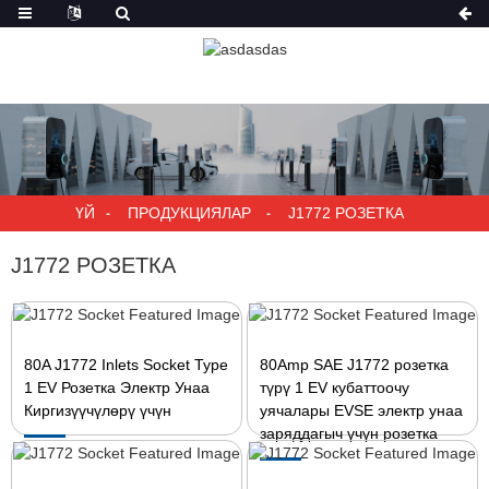
ҮЙ
ПРОДУКЦИЯЛАР
J1772 РОЗЕТКА
J1772 РОЗЕТКА
80A J1772 Inlets Socket Type
80Amp SAE J1772 розетка
1 EV Розетка Электр Унаа
түрү 1 EV кубаттоочу
Киргизүүчүлөрү үчүн
уячалары EVSE электр унаа
заряддагыч үчүн розетка