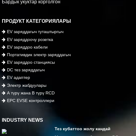
Бардык укуктар корголгон
ПРОДУКТ КАТЕГОРИЯЛАРЫ
EV заряддагыч туташтыргыч
EV заряддоочу розетка
EV заряддоо кабели
Портативдик электр заряддагыч
EV заряддоо станциясы
DC тез заряддагыч
EV адаптер
Электр жабдуулары
А түрү жана В түрү RCD
EPC EVSE контроллери
INDUSTRY NEWS
Тез кубаттоо жолу кандай