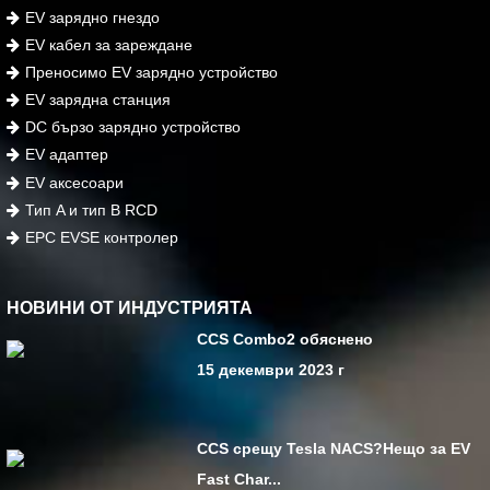
EV зарядно гнездо
EV кабел за зареждане
Преносимо EV зарядно устройство
EV зарядна станция
DC бързо зарядно устройство
EV адаптер
EV аксесоари
Тип A и тип B RCD
EPC EVSE контролер
НОВИНИ ОТ ИНДУСТРИЯТА
CCS Combo2 обяснено
15 декември 2023 г
CCS срещу Tesla NACS?Нещо за EV
Fast Char...