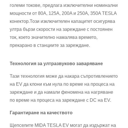
големи токове, предлага изключителни номинални
мощности от 80A, 125A, 200A и 250A, 350A TESLA
конектор.Този изключителен капацитет осигурява
ултра бързи скорости на зареждане с постоянен
ток, което значително намалява времето,
прекарано в станциите за зареждане.
Технология за ултразвуково заваряване
Тази технология може да накара съпротивлението
на EV да клони към нула по време на процеса на
зареждане и да намали феномена на нагряване
по време на процеса на зареждане с DC на EV.
Гарантиране на качеството
Щепселите MIDA TESLA EV могат да издържат на