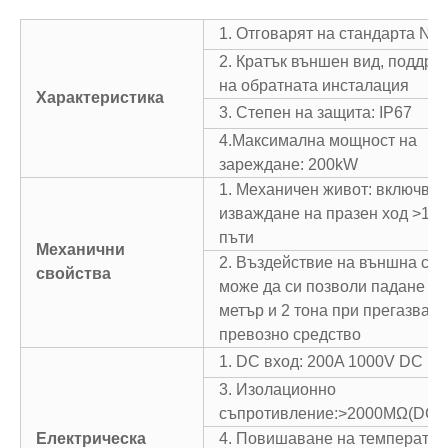
1. Отговарят на стандарта N
2. Кратък външен вид, поддръ
на обратната инсталация
Характеристика
3. Степен на защита: IP67
4.Максимална мощност на
зареждане: 200kW
1. Механичен живот: включван
изваждане на празен ход >10
пъти
Механични
2. Въздействие на външна сил
свойства
може да си позволи падане от
метър и 2 тона при прегазване
превозно средство
1. DC вход: 200A 1000V DC М
3. Изолационно
съпротивление:>2000MΩ(DC1
Електрическа
4. Повишаване на температур