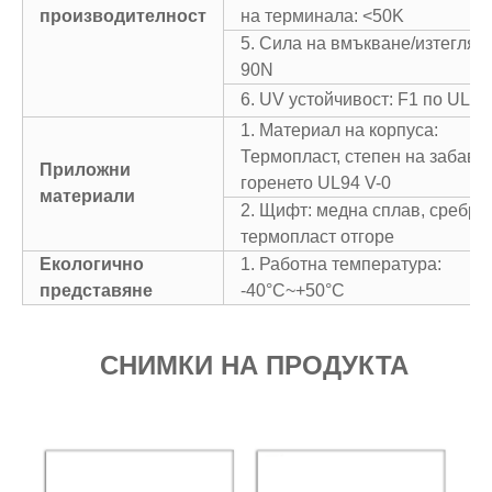
производителност
на терминала: <50K
5. Сила на вмъкване/изтеглян
90N
6. UV устойчивост: F1 по UL 7
1. Материал на корпуса:
Термопласт, степен на забавя
Приложни
горенето UL94 V-0
материали
2. Щифт: медна сплав, сребро
термопласт отгоре
Екологично
1. Работна температура:
представяне
-40°C~+50°C
СНИМКИ НА ПРОДУКТА