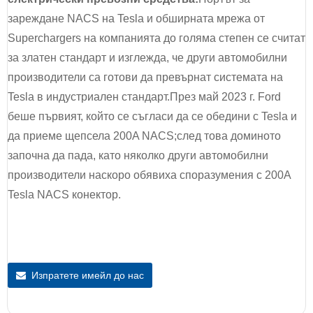
зареждане NACS на Tesla и обширната мрежа от
Superchargers на компанията до голяма степен се считат
за златен стандарт и изглежда, че други автомобилни
производители са готови да превърнат системата на
Tesla в индустриален стандарт.През май 2023 г. Ford
беше първият, който се съгласи да се обедини с Tesla и
да приеме щепсела 200A NACS;след това доминото
започна да пада, като няколко други автомобилни
производители наскоро обявиха споразумения с 200A
Tesla NACS конектор.
Изпратете имейл до нас