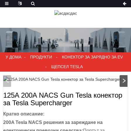
У ДОМА
ПРОДУКТИ
КОНЕКТОР ЗА ЗАРЯДНО ЗА EV
ЩЕПСЕЛ TESLA
125A 200A NACS Gun Tesla конектор
за Tesla Supercharger
Кратко описание:
200A Tesla NACS решения за зареждане на
електрически превозни средства:
Портът за