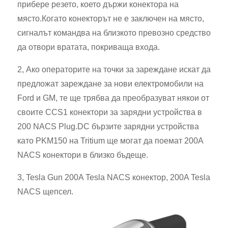
прибере резето, което държи конектора на
място.Когато конекторът не е заключен на място,
сигналът командва на близкото превозно средство
да отвори вратата, покриваща входа.
2, Ако операторите на точки за зареждане искат да
предложат зареждане за нови електромобили на
Ford и GM, те ще трябва да преобразуват някои от
своите CCS1 конектори за зарядни устройства в
200 NACS Plug.DC бързите зарядни устройства
като PKM150 на Tritium ще могат да поемат 200A
NACS конектори в близко бъдеще.
3, Tesla Gun 200A Tesla NACS конектор, 200A Tesla
NACS щепсел.