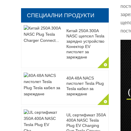
пост
заре
СПЕЦИАЛНИ ПРОДУКТИ
щепс
Китай 250A 300A
пост
NASC щепсел Tesla
зарядно устройство
Конектор EV
пистолет за
зареждане
40A 48A NACS
пистолет Tesla Plug
Tesla кабел за
зареждане
UL сертификат 350A
400A NASC Tesla
Plug EV Charging
Gun Tesla Стенен