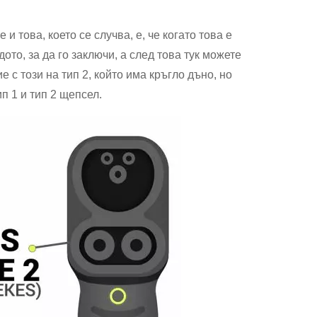
 и това, което се случва, е, че когато това е
ото, за да го заключи, а след това тук можете
 с този на тип 2, който има кръгло дъно, но
п 1 и тип 2 щепсел.