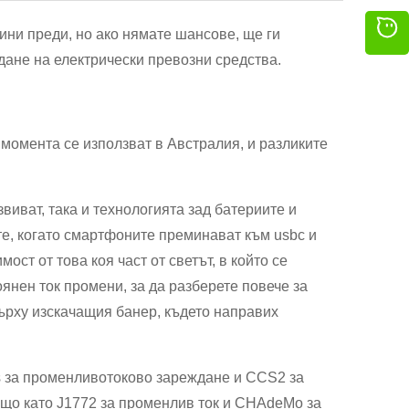
мини преди, но ако нямате шансове, ще ги
дане на електрически превозни средства.
 момента се използват в Австралия, и разликите
виват, така и технологията зад батериите и
те, когато смартфоните преминават към usbc и
ост от това коя част от светът, в който се
оянен ток промени, за да разберете повече за
върху изскачащия банер, където направих
s за променливотоково зареждане и CCS2 за
също като J1772 за променлив ток и CHAdeMo за