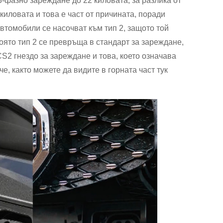
-фазно зареждане до 22 киловата, за разлика от
иловата и това е част от причината, поради
втомобили се насочват към тип 2, защото той
ято тип 2 се превръща в стандарт за зареждане,
CS2 гнездо за зареждане и това, което означава
е, както можете да видите в горната част тук