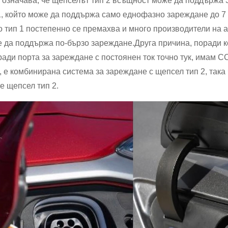
 означава, че щепселът тип 2 всъщност може да поддържа 3
1, който може да поддържа само еднофазно зареждане до 7 к
о тип 1 постепенно се премахва и много производители на а
 да поддържа по-бързо зареждане.Друга причина, поради ко
ради порта за зареждане с постоянен ток точно тук, имам C
 е комбинирана система за зареждане с щепсел тип 2, така ч
е щепсел тип 2.