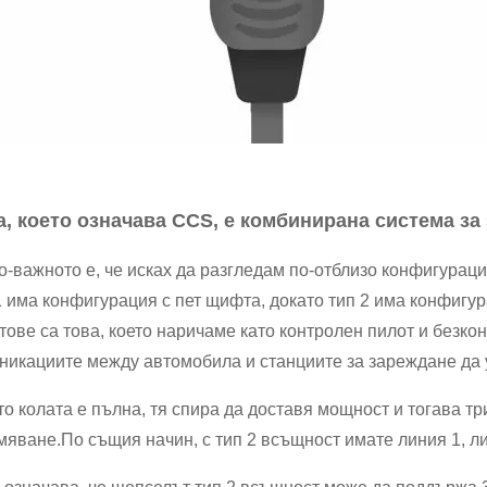
а, което означава CCS, е комбинирана система за 
о-важното е, че исках да разгледам по-отблизо конфигураци
1 има конфигурация с пет щифта, докато тип 2 има конфигу
ове са това, което наричаме като контролен пилот и безкон
никациите между автомобила и станциите за зареждане да 
то колата е пълна, тя спира да доставя мощност и тогава т
мяване.По същия начин, с тип 2 всъщност имате линия 1, лин