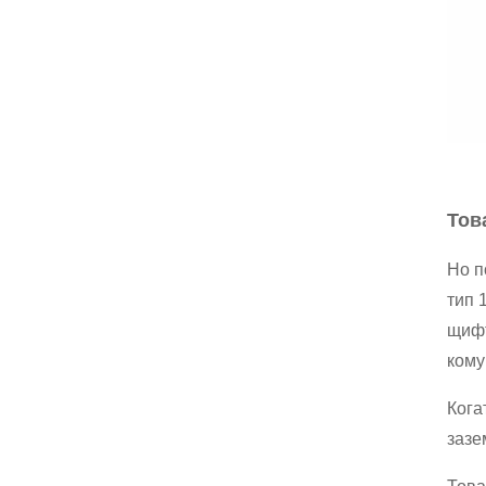
Тов
Но п
тип 
щифт
кому
Кога
зазе