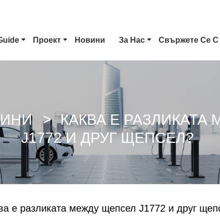
Guide
Проект
Новини
За Нас
Свържете Се С
Тип 1 EV Конектор
Щепсел Tesla
Тип 2 
CCS Combo 1 Щепсел
CCS Combo 2 Plug
CHAde
ИНИ
КАКВА Е РАЗЛИКАТА
J1772 И ДРУГ ЩЕПСЕЛ?
GB/T DC Пистолет
Конектор ChaoJi
ва е разликата между щепсел J1772 и друг щеп