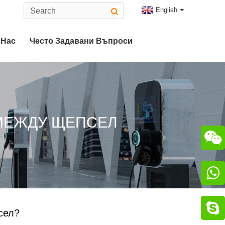
English
 Нас
Често Задавани Въпроси
EV Конектор
MO Конектор
 МЕЖДУ ЩЕПСЕЛ



сел?