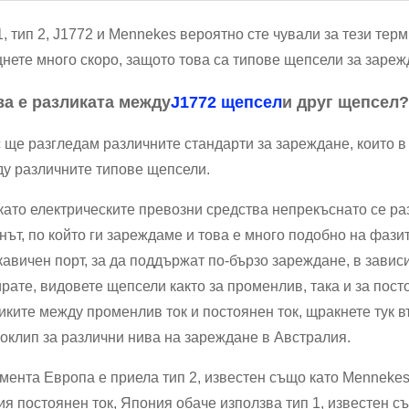
1, тип 2, J1772 и Mennekes вероятно сте чували за тези тер
нете много скоро, защото това са типове щепсели за зареж
ва е разликата между
J1772 щепсел
и друг щепсел?
 ще разгледам различните стандарти за зареждане, които в
у различните типове щепсели.
като електрическите превозни средства непрекъснато се раз
нът, по който ги зареждаме и това е много подобно на фази
кавичен порт, за да поддържат по-бързо зареждане, в зависим
рате, видовете щепсели както за променлив, така и за пост
иките между променлив ток и постоянен ток, щракнете тук 
оклип за различни нива на зареждане в Австралия.
мента Европа е приела тип 2, известен също като Menneke
ия постоянен ток, Япония обаче използва тип 1, известен 