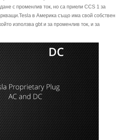
дане с променлив ток, но са приели CCS 1 за
ъркващи.Tesla в Америка също има свой собствен
ойто използва gbt и за променлив ток, и за