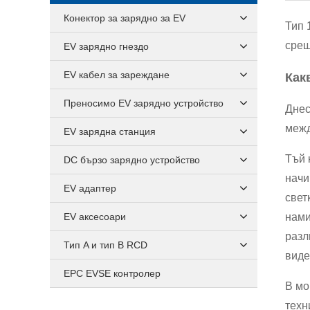
Конектор за зарядно за EV
Тип 
срещ
EV зарядно гнездо
EV кабел за зареждане
Как
Преносимо EV зарядно устройство
Днес
межд
EV зарядна станция
Тъй 
DC бързо зарядно устройство
начи
EV адаптер
свет
EV аксесоари
нами
разл
Тип A и тип B RCD
виде
EPC EVSE контролер
В мо
техн