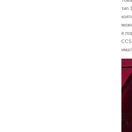
Това
тип 
коят
може
е по
CCS,
имат