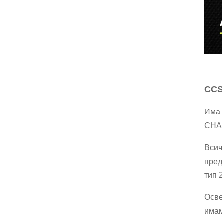
CCS
Има 
CHAd
Всич
пред
тип 
Осве
имам