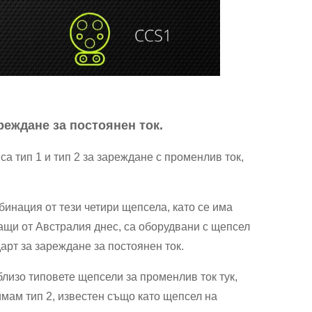
реждане за постоянен ток.
са тип 1 и тип 2 за зареждане с променлив ток,
инация от тези четири щепсела, като се има
защи от Австралия днес, са оборудвани с щепсел
арт за зареждане за постоянен ток.
лизо типовете щепсели за променлив ток тук,
имам тип 2, известен също като щепсел на