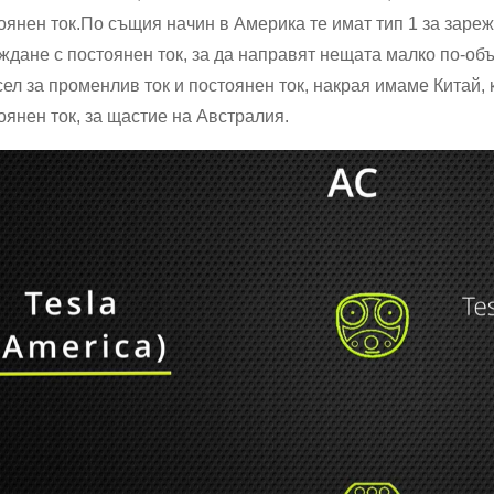
оянен ток.По същия начин в Америка те имат тип 1 за зареж
ждане с постоянен ток, за да направят нещата малко по-об
ел за променлив ток и постоянен ток, накрая имаме Китай, к
оянен ток, за щастие на Австралия.