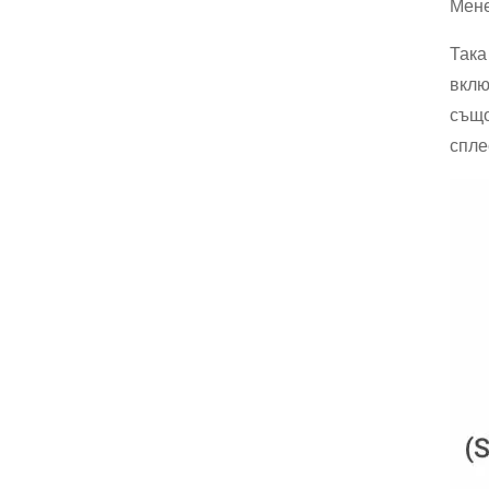
Мене
Така
вклю
също
спле