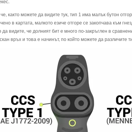
кес.
 че, както можете да видите тук, тип 1 има малък бутон отгоре
чено в картата, малкото езиче отгоре се закопчава към гнезд
 да видите, че долният бит е много по-закръглен в сравнение
скан връх и това е начинът, по който можете да различите ти