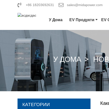
+86 18203692631
sales@midapower.com
У Дома
EV Продукти
EV 
У ДОМА
НОВ
Как
КАТЕГОРИИ