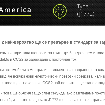
 2 най-вероятно ще се превърне в стандарт за за
само четири типа щепсели, за които трябва да знаем и това 
eMo и CCS2 за зареждане с постоянен ток.
ки автомобили в Австралия в момента са направени от комб
вид, че всички нови електрически превозни средства, изли
2 и това ще означава, че CCS2 най-вероятно ще стане станд
н това ще обясня защо след секунда, ако разгледаме по-отб
 тип 1, известен също като J1772 щепсел, а от тази страна 