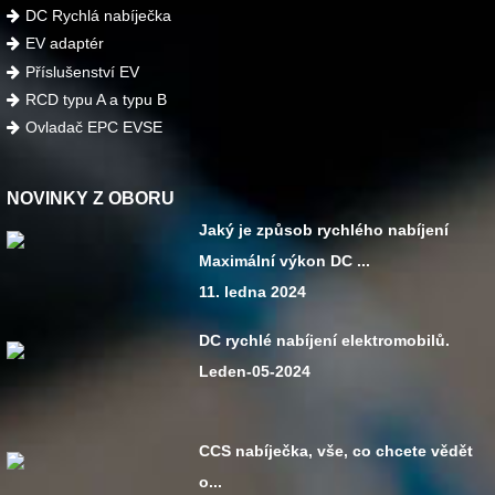
DC Rychlá nabíječka
EV adaptér
Příslušenství EV
RCD typu A a typu B
Ovladač EPC EVSE
NOVINKY Z OBORU
Jaký je způsob rychlého nabíjení
Maximální výkon DC ...
11. ledna 2024
DC rychlé nabíjení elektromobilů.
Leden-05-2024
CCS nabíječka, vše, co chcete vědět
o...