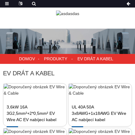
DOMOV
PRODUKTY
EV DRÁT A KABEL
EV DRÁT A KABEL
3,6kW 16A
UL 40A 50A
3G2,5mm²+2*0,5mm² EV
3x8AWG+1x18AWG EV Wire
Wire AC EV nabíjecí kabel
AC nabíjecí kabel