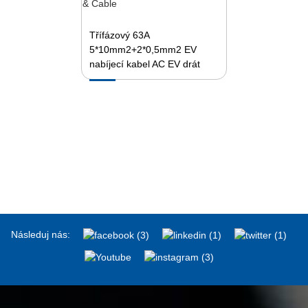
Třífázový 63A
5*10mm2+2*0,5mm2 EV
nabíjecí kabel AC EV drát
Následuj nás: