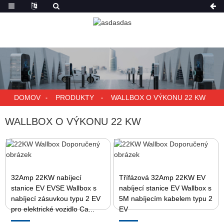
DOMOV
PRODUKTY
WALLBOX O VÝKONU 22 KW
WALLBOX O VÝKONU 22 KW
32Amp 22KW nabíjecí
Třífázová 32Amp 22KW EV
stanice EV EVSE Wallbox s
nabíjecí stanice EV Wallbox s
nabíjecí zásuvkou typu 2 EV
5M nabíjecím kabelem typu 2
pro elektrické vozidlo Ca...
EV