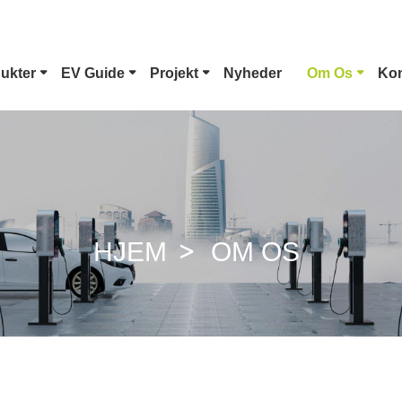
ukter
EV Guide
Projekt
Nyheder
Om Os
Kon
Type 1 EV-Stik
Tesla Stik
CCS Combo 1 Stik
CCS Combo 2 Stik
HJEM
OM OS
GB/T DC-Pistol
ChaoJi Stik