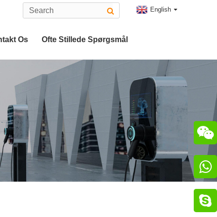
English
takt Os
Ofte Stillede Spørgsmål
Type 2 EV-Stik
CHAdeMO Stik


