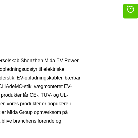
terselskab Shenzhen Mida EV Power
opladningsudstyr til elektriske
aderstik, EV-opladningskabler, bærbar
 CHAdeMO-stik, vægmonteret EV-
s produkter får CE-, TUV- og UL-
der, vores produkter er populære i
kt er Mida Group opmærksom på
 at blive branchens førende og