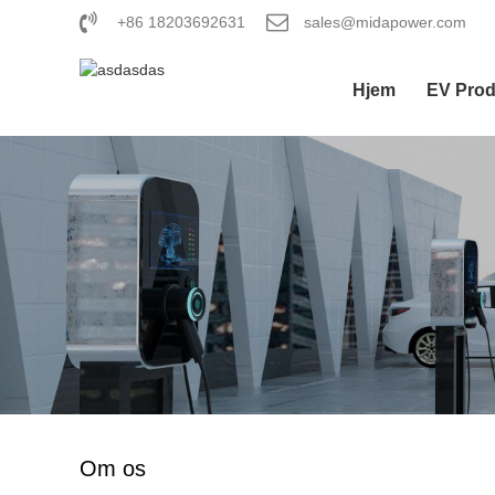
+86 18203692631
sales@midapower.com
Hjem
EV Prod
Om os