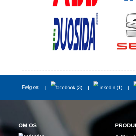
Følg os:
OM OS
PRODU