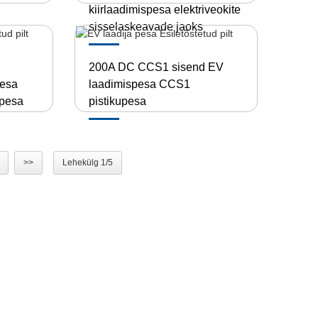
kiirlaadimispesa elektriveokite
sisselaskeavade jaoks
200A DC CCS1 sisend EV
pesa
laadimispesa CCS1
spesa
pistikupesa
>>
Lehekülg 1/5