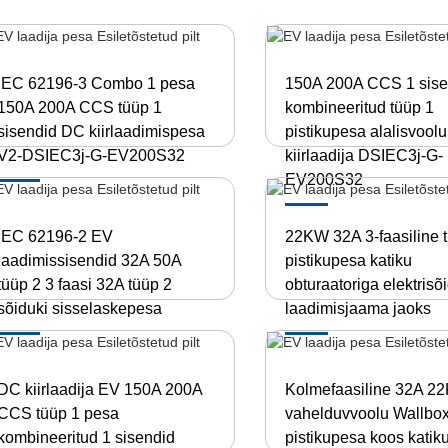
IEC 62196-3 Combo 1 pesa
150A 200A CCS 1 sise
150A 200A CCS tüüp 1
kombineeritud tüüp 1
sisendid DC kiirlaadimispesa
pistikupesa alalisvoolu
V2-DSIEC3j-G-EV200S32
kiirlaadija DSIEC3j-G-
EV200S32
IEC 62196-2 EV
22KW 32A 3-faasiline 
laadimissisendid 32A 50A
pistikupesa katiku
tüüp 2 3 faasi 32A tüüp 2
obturaatoriga elektrisõ
sõiduki sisselaskepesa
laadimisjaama jaoks
DC kiirlaadija EV 150A 200A
Kolmefaasiline 32A 2
CCS tüüp 1 pesa
vahelduvvoolu Wallbox
kombineeritud 1 sisendid
pistikupesa koos katik