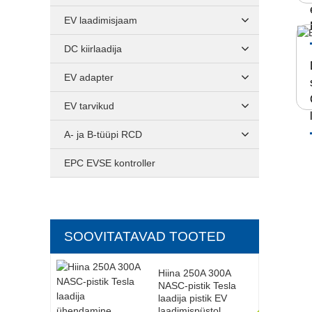
EV laadimisjaam
DC kiirlaadija
EV adapter
EV tarvikud
A- ja B-tüüpi RCD
EPC EVSE kontroller
SOOVITATAVAD TOOTED
Hiina 250A 300A
NASC-pistik Tesla
laadija pistik EV
laadimispüstol