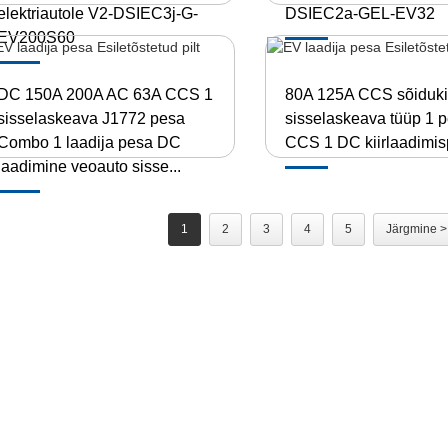
elektriautole V2-DSIEC3j-G-
DSIEC2a-GEL-EV32
EV200S60
DC 150A 200A AC 63A CCS 1
80A 125A CCS sõiduki
sisselaskeava J1772 pesa
sisselaskeava tüüp 1 
Combo 1 laadija pesa DC
CCS 1 DC kiirlaadimi
laadimine veoauto sisse...
1
2
3
4
5
Järgmine >