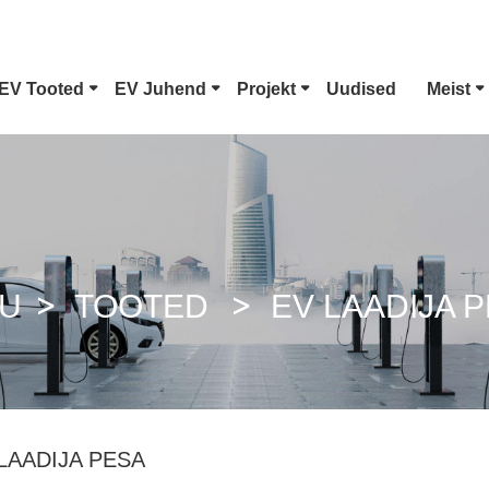
EV Tooted
EV Juhend
Projekt
Uudised
Meist
Tüüp 1 EV Pistik
Tesla Pistik
CCS Combo 1 Pistik
CCS Combo 
U
TOOTED
EV LAADIJA 
GB/T DC Relv
ChaoJi Pist
LAADIJA PESA