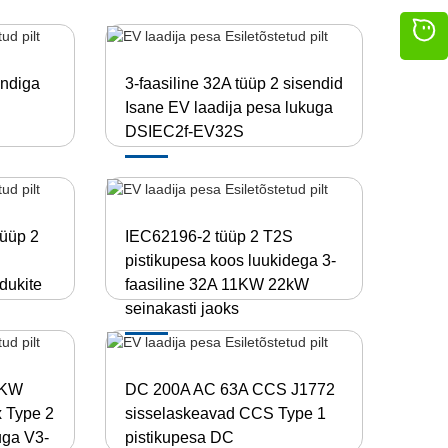
ndiga
3-faasiline 32A tüüp 2 sisendid
Isane EV laadija pesa lukuga
DSIEC2f-EV32S
tüüp 2
IEC62196-2 tüüp 2 T2S
pistikupesa koos luukidega 3-
idukite
faasiline 32A 11KW 22kW
seinakasti jaoks
2KW
DC 200A AC 63A CCS J1772
 Type 2
sisselaskeavad CCS Type 1
uga V3-
pistikupesa DC