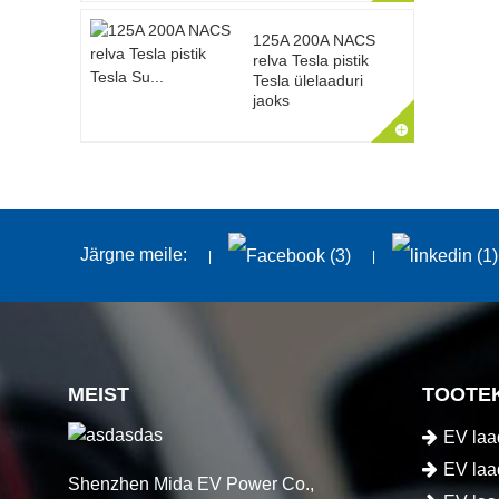
125A 200A NACS
relva Tesla pistik
Tesla ülelaaduri
jaoks
Järgne meile:
MEIST
TOOTE
EV laad
EV laa
Shenzhen Mida EV Power Co.,