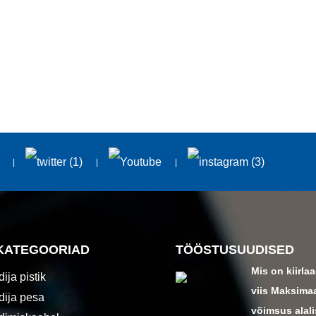
KATEGOORIAD
TÖÖSTUSUUDISED
Mis on kiirla
ija pistik
viis Maksima
dija pesa
võimsus alali