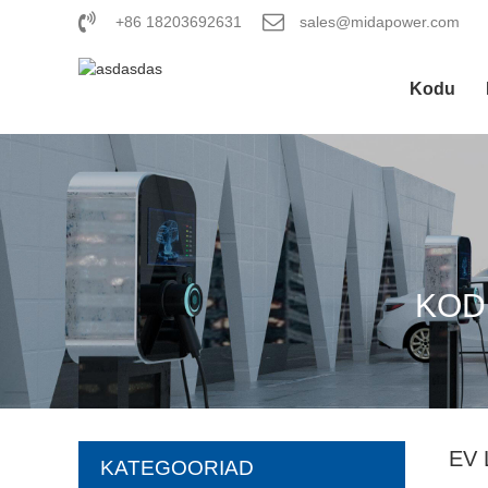
+86 18203692631
sales@midapower.com
Kodu
KOD
EV 
KATEGOORIAD