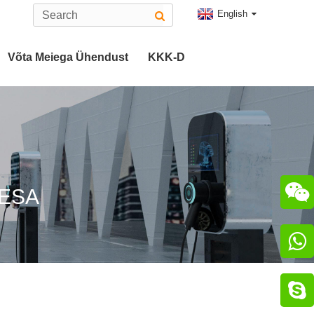
English
Võta Meiega Ühendust
KKK-D
Tüüp 2 EV Pistik
2 Pistik
CHAdeMO Pistik

PESA
ik

