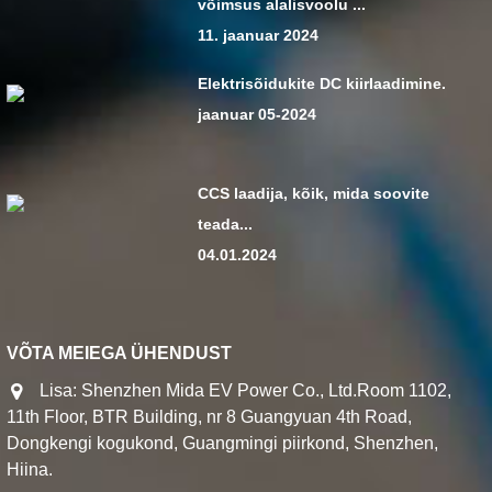
võimsus alalisvoolu ...
11. jaanuar 2024
Elektrisõidukite DC kiirlaadimine.
jaanuar 05-2024
CCS laadija, kõik, mida soovite
teada...
04.01.2024
VÕTA MEIEGA ÜHENDUST
Lisa: Shenzhen Mida EV Power Co., Ltd.Room 1102,
11th Floor, BTR Building, nr 8 Guangyuan 4th Road,
Dongkengi kogukond, Guangmingi piirkond, Shenzhen,
Hiina.