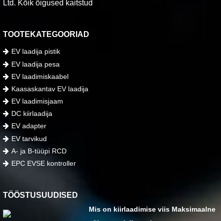
Ltd. Kõik õigused kaitstud
TOOTEKATEGOORIAD
EV laadija pistik
EV laadija pesa
EV laadimiskaabel
Kaasaskantav EV laadija
EV laadimisjaam
DC kiirlaadija
EV adapter
EV tarvikud
A- ja B-tüüpi RCD
EPC EVSE kontroller
TÖÖSTUSUUDISED
Mis on kiirlaadimise viis Maksimaalne