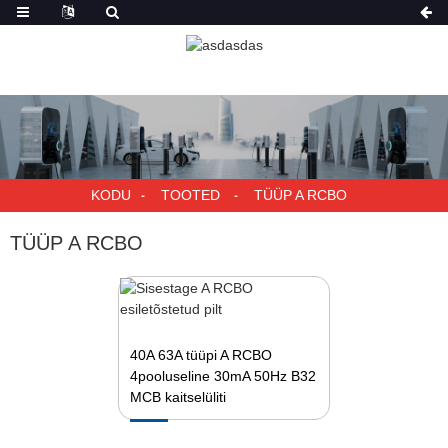
KODU
TOOTED
TÜÜP A RCBO
TÜÜP A RCBO
40A 63A tüüpi A RCBO
4pooluseline 30mA 50Hz B32
MCB kaitselüliti