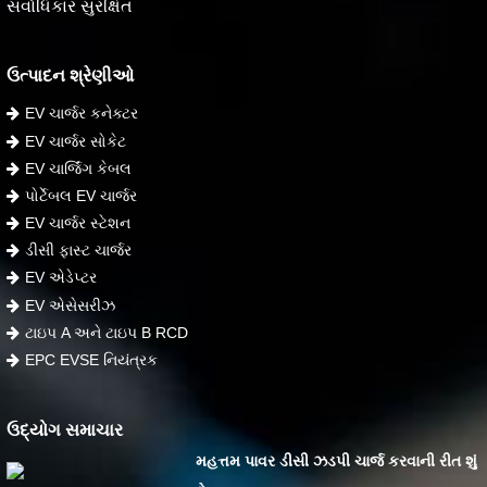
સર્વાધિકાર સુરક્ષિત
ઉત્પાદન શ્રેણીઓ
EV ચાર્જર કનેક્ટર
EV ચાર્જર સોકેટ
EV ચાર્જિંગ કેબલ
પોર્ટેબલ EV ચાર્જર
EV ચાર્જર સ્ટેશન
ડીસી ફાસ્ટ ચાર્જર
EV એડેપ્ટર
EV એસેસરીઝ
ટાઇપ A અને ટાઇપ B RCD
EPC EVSE નિયંત્રક
ઉદ્યોગ સમાચાર
મહત્તમ પાવર ડીસી ઝડપી ચાર્જ કરવાની રીત શું