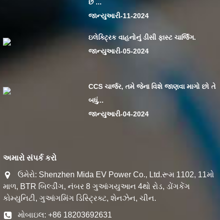
છે ...
જાન્યુઆરી-11-2024
ઇલેક્ટ્રિક વાહનોનું ડીસી ફાસ્ટ ચાર્જિંગ.
જાન્યુઆરી-05-2024
CCS ચાર્જર, તમે જેના વિશે જાણવા માગો છો તે
બધું...
જાન્યુઆરી-04-2024
અમારો સંપર્ક કરો
ઉમેરો: Shenzhen Mida EV Power Co., Ltd.રૂમ 1102, 11મો
માળ, BTR બિલ્ડીંગ, નંબર 8 ગુઆંગયુઆન 4થો રોડ, ડોંગકેંગ
કોમ્યુનિટી, ગુઆંગમિંગ ડિસ્ટ્રિક્ટ, શેનઝેન, ચીન.
મોબાઇલ: +86 18203692631