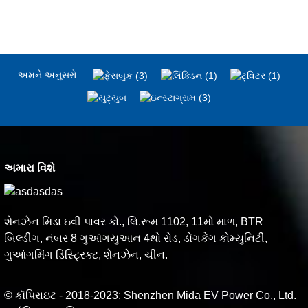
અમને અનુસરો:
અમારા વિશે
શેનઝેન મિડા ઇવી પાવર કો., લિ.રૂમ 1102, 11મો માળ, BTR
બિલ્ડીંગ, નંબર 8 ગુઆંગયુઆન 4થો રોડ, ડોંગકેંગ કોમ્યુનિટી,
ગુઆંગમિંગ ડિસ્ટ્રિક્ટ, શેનઝેન, ચીન.
© કૉપિરાઇટ - 2018-2023: Shenzhen Mida EV Power Co., Ltd.