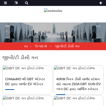
ઘર
ઉત્પાદનો
જીબી/ટી ડીસી ગન
જીબી/ટી ડીસી ગન
CHAdeMO થી GBT એડેપ્ટર
40KW ક્વિક ડીસી ચાર્જર સ્ટેશન
DC ફાસ્ટ ચાર્જર EV એડેપ્ટર
માટે ચાઇના 250A GBT GUN EV
પ્લગ DC ફાસ્ટ ચાર્જિંગ કનેક્ટર