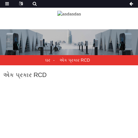
ઘર
એક પ્રકાર RCD
એક પ્રકાર RCD