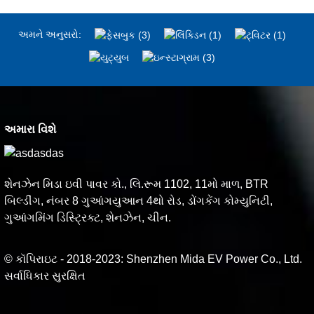
અમને અનુસરો:
અમારા વિશે
શેનઝેન મિડા ઇવી પાવર કો., લિ.રૂમ 1102, 11મો માળ, BTR
બિલ્ડીંગ, નંબર 8 ગુઆંગયુઆન 4થો રોડ, ડોંગકેંગ કોમ્યુનિટી,
ગુઆંગમિંગ ડિસ્ટ્રિક્ટ, શેનઝેન, ચીન.
© કૉપિરાઇટ - 2018-2023: Shenzhen Mida EV Power Co., Ltd.
સર્વાધિકાર સુરક્ષિત