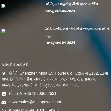
ઇલેક્ટ્રિક વાહનોનું ડીસી ફાસ્ટ ચાર્જિંગ.
જાન્યુઆરી-05-2024
CCS ચાર્જર, તમે જેના વિશે જાણવા માગો છો તે
બધું...
જાન્યુઆરી-04-2024
અમારો સંપર્ક કરો
ઉમેરો: Shenzhen Mida EV Power Co., Ltd.રૂમ 1102, 11મો
માળ, BTR બિલ્ડીંગ, નંબર 8 ગુઆંગયુઆન 4થો રોડ, ડોંગકેંગ
કોમ્યુનિટી, ગુઆંગમિંગ ડિસ્ટ્રિક્ટ, શેનઝેન, ચીન.
મોબાઇલ: +86 18203692631
ઈ-મેલ:
sales@midapower.com
Whatsapp: +86 18203692631