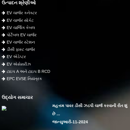
ઉત્પાદન શ્રેણીઓ
EV ચાર્જર કનેક્ટર
EV ચાર્જર સોકેટ
EV ચાર્જિંગ કેબલ
પોર્ટેબલ EV ચાર્જર
EV ચાર્જર સ્ટેશન
ડીસી ફાસ્ટ ચાર્જર
EV એડેપ્ટર
EV એસેસરીઝ
ટાઇપ A અને ટાઇપ B RCD
EPC EVSE નિયંત્રક
ઉદ્યોગ સમાચાર
મહત્તમ પાવર ડીસી ઝડપી ચાર્જ કરવાની રીત શું
છે ...
જાન્યુઆરી-11-2024