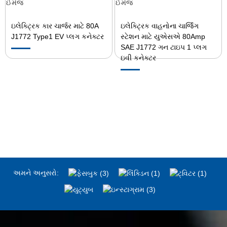
ઇલેક્ટ્રિક કાર ચાર્જર માટે 80A
ઇલેક્ટ્રિક વાહનોના ચાર્જિંગ
J1772 Type1 EV પ્લગ કનેક્ટર
સ્ટેશન માટે યુએસએ 80Amp
SAE J1772 ગન ટાઇપ 1 પ્લગ
ઇવી કનેક્ટર
અમને અનુસરો: