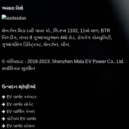
અમારા વિશે
શેનઝેન મિડા ઇવી પાવર કો., લિ.રૂમ 1102, 11મો માળ, BTR
બિલ્ડીંગ, નંબર 8 ગુઆંગયુઆન 4થો રોડ, ડોંગકેંગ કોમ્યુનિટી,
ગુઆંગમિંગ ડિસ્ટ્રિક્ટ, શેનઝેન, ચીન.
© કૉપિરાઇટ - 2018-2023: Shenzhen Mida EV Power Co., Ltd.
સર્વાધિકાર સુરક્ષિત
ઉત્પાદન શ્રેણીઓ
EV ચાર્જર કનેક્ટર
EV ચાર્જર સોકેટ
EV ચાર્જિંગ કેબલ
પોર્ટેબલ EV ચાર્જર
EV ચાર્જર સ્ટેશન