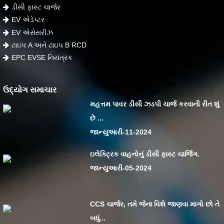
ડીસી ફાસ્ટ ચાર્જર
EV એડેપ્ટર
EV એસેસરીઝ
ટાઇપ A અને ટાઇપ B RCD
EPC EVSE નિયંત્રક
ઉદ્યોગ સમાચાર
મહત્તમ પાવર ડીસી ઝડપી ચાર્જ કરવાની રીત શું
છે ...
જાન્યુઆરી-11-2024
ઇલેક્ટ્રિક વાહનોનું ડીસી ફાસ્ટ ચાર્જિંગ.
જાન્યુઆરી-05-2024
CCS ચાર્જર, તમે જેના વિશે જાણવા માગો છો તે
બધું...