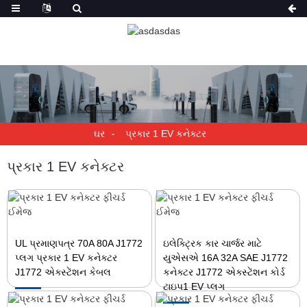
ઘર
પ્રકાર 1 EV કનેક્ટર
પ્રકાર 1 EV કનેક્ટર
UL પ્રમાણપત્ર 70A 80A J1772
ઇલેક્ટ્રિક કાર ચાર્જર માટે
પ્લગ પ્રકાર 1 EV કનેક્ટર
યુએસએ 16A 32A SAE J1772
J1772 એક્સ્ટેંશન કેબલ
કનેક્ટર J1772 એક્સ્ટેંશન કોર્ડ
ટાઇપ1 EV પ્લગ