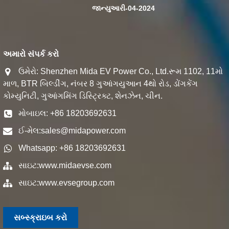
જાન્યુઆરી-04-2024
અમારો સંપર્ક કરો
ઉમેરો: Shenzhen Mida EV Power Co., Ltd.રૂમ 1102, 11મો
માળ, BTR બિલ્ડીંગ, નંબર 8 ગુઆંગયુઆન 4થો રોડ, ડોંગકેંગ
કોમ્યુનિટી, ગુઆંગમિંગ ડિસ્ટ્રિક્ટ, શેનઝેન, ચીન.
મોબાઇલ: +86 18203692631
ઈ-મેલ:
sales@midapower.com
Whatsapp: +86 18203692631
સાઇટ:
www.midaevse.com
સાઇટ:
www.evsegroup.com
સબ્સ્ક્રાઇબ કરો