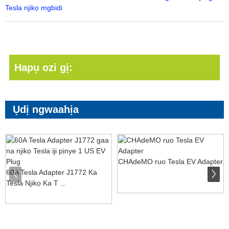
Tesla njikọ mgbidi
Hapụ ozi gị:
Ụdị ngwaahịa
CHAdeMO ruo Tesla EV Adapter
60A Tesla Adapter J1772 Ka
Tesla Njikọ Ka T ...