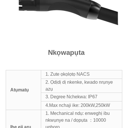
Nkọwapụta
1. Zute ọkọlọtọ NACS
2. Ọdịdị dị nkenke, kwado nrụnye
azụ
Atụmatụ
3. Degree Nchekwa: IP67
4.Max nchaji ike: 200kW,250kW
1. Mechanical ndụ: enweghị ibu
nkwụnye na / dọpụta ：10000
Ihe eji arụ
ugboro