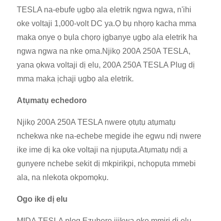
TESLA na-ebufe ụgbọ ala eletrik ngwa ngwa, n'ihi
oke voltaji 1,000-volt DC ya.Ọ bụ nhọrọ kacha mma
maka onye ọ bụla chọrọ ịgbanye ụgbọ ala eletrik ha
ngwa ngwa na nke ọma.Njikọ 200A 250A TESLA,
yana ọkwa voltaji dị elu, 200A 250A TESLA Plug dị
mma maka ịchaji ụgbọ ala eletrik.
Atụmatụ echedoro
Njikọ 200A 250A TESLA nwere ọtụtụ atụmatụ
nchekwa nke na-echebe megide ihe egwu ndị nwere
ike ime dị ka oke voltaji na njupụta.Atụmatụ ndị a
gụnyere nchebe sekit dị mkpirikpi, nchọpụta mmebi
ala, na nlekota okpomọkụ.
Ogo ike dị elu
MIDA TESLA plọg Ezubere ijikwa oke mmiri dị elu,