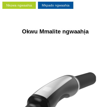
Nkọwa ngwaahịa
Mkpado ngwaahịa
Okwu Mmalite ngwaahịa