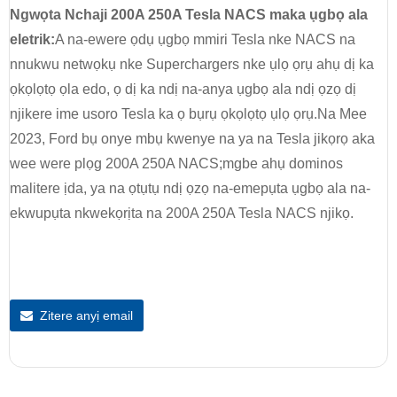
Ngwọta Nchaji 200A 250A Tesla NACS maka ụgbọ ala
eletrik:
A na-ewere ọdụ ụgbọ mmiri Tesla nke NACS na
nnukwu netwọkụ nke Superchargers nke ụlọ ọrụ ahụ dị ka
ọkọlọtọ ọla edo, ọ dị ka ndị na-anya ụgbọ ala ndị ọzọ dị
njikere ime usoro Tesla ka ọ bụrụ ọkọlọtọ ụlọ ọrụ.Na Mee
2023, Ford bụ onye mbụ kwenye na ya na Tesla jikọrọ aka
wee were plọg 200A 250A NACS;mgbe ahụ dominos
malitere ịda, ya na ọtụtụ ndị ọzọ na-emepụta ụgbọ ala na-
ekwupụta nkwekọrịta na 200A 250A Tesla NACS njikọ.
Zitere anyị email