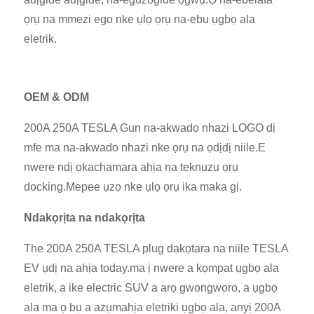
ọrụ na mmezi ego nke ụlọ ọrụ na-ebu ụgbọ ala
eletrik.
OEM & ODM
200A 250A TESLA Gun na-akwado nhazi LOGO dị
mfe ma na-akwado nhazi nke ọrụ na ọdịdị niile.E
nwere ndị ọkachamara ahịa na teknuzu ọrụ
docking.Mepee ụzọ nke ụlọ ọrụ ika maka gị.
Ndakọrịta na ndakọrịta
The 200A 250A TESLA plug dakọtara na niile TESLA
EV ụdị na ahịa today.ma ị nwere a kọmpat ụgbọ ala
eletrik, a ike electric SUV a arọ gwongworo, a ụgbọ
ala ma ọ bụ a azụmahịa eletriki ụgbọ ala, anyị 200A