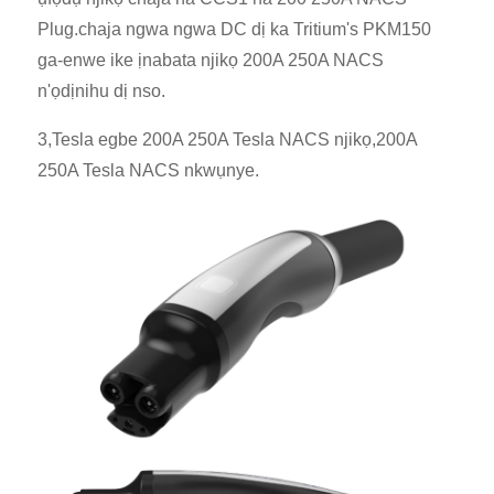
Plug.chaja ngwa ngwa DC dị ka Tritium's PKM150
ga-enwe ike ịnabata njikọ 200A 250A NACS
n'ọdịnihu dị nso.
3,Tesla egbe 200A 250A Tesla NACS njikọ,200A
250A Tesla NACS nkwụnye.