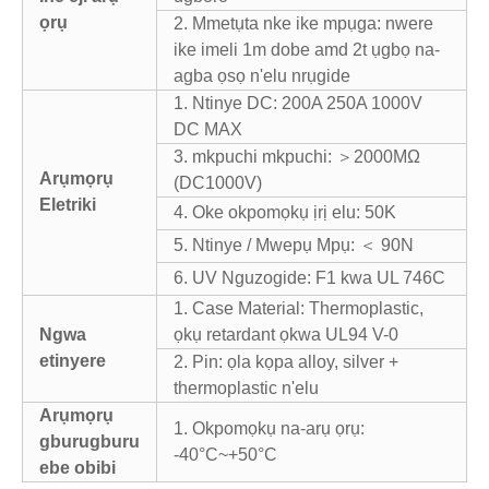
ọrụ
2. Mmetụta nke ike mpụga: nwere
ike imeli 1m dobe amd 2t ụgbọ na-
agba ọsọ n'elu nrụgide
1. Ntinye DC: 200A 250A 1000V
DC MAX
3. mkpuchi mkpuchi: ＞2000MΩ
Arụmọrụ
(DC1000V)
Eletriki
4. Oke okpomọkụ ịrị elu: 50K
5. Ntinye / Mwepụ Mpụ: ＜ 90N
6. UV Nguzogide: F1 kwa UL 746C
1. Case Material: Thermoplastic,
Ngwa
ọkụ retardant ọkwa UL94 V-0
etinyere
2. Pin: ọla kọpa alloy, silver +
thermoplastic n'elu
Arụmọrụ
1. Okpomọkụ na-arụ ọrụ:
gburugburu
-40°C~+50°C
ebe obibi