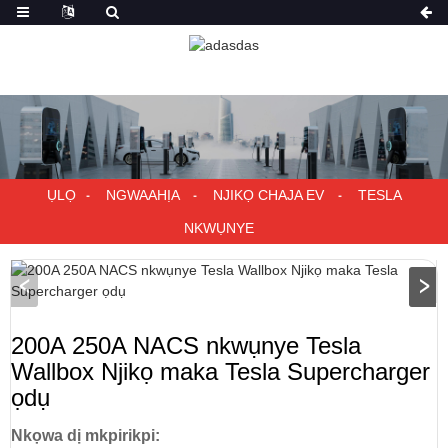
ỤLỌ
NGWAAHỊA
NJIKỌ CHAJA EV
TESLA
NKWỤNYE
200A 250A NACS nkwụnye Tesla
Wallbox Njikọ maka Tesla Supercharger
ọdụ
Nkọwa dị mkpirikpi: