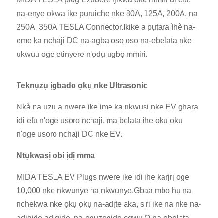
na-enye ọkwa ike pụrụiche nke 80A, 125A, 200A, na
250A, 350A TESLA Connector.Ikike a pụtara ìhè na-
eme ka nchaji DC na-agba ọsọ ọsọ na-ebelata nke
ukwuu oge etinyere n'ọdụ ụgbọ mmiri.
Teknụzụ ịgbado ọkụ nke Ultrasonic
Nkà na ụzụ a nwere ike ime ka nkwụsị nke EV ghara
ịdị efu n'oge usoro nchaji, ma belata ihe ọkụ ọkụ
n'oge usoro nchaji DC nke EV.
Ntụkwasị obi ịdị mma
MIDA TESLA EV Plugs nwere ike idi ihe karịrị oge
10,000 nke nkwụnye na nkwụnye.Gbaa mbọ hụ na
nchekwa nke ọkụ ọkụ na-adịte aka, siri ike na nke na-
adịgide adịgide, na-eguzogide ọgwụ.Ọ na-ebelata