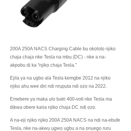
200A 250A NACS Charging Cable bụ ọkọlọtọ njikọ
chaja chaja nke Tesla na mbụ (DC) - nke a na-
akpọbu dị ka “njikọ chaja Tesla.”
Ejila ya na ụgbọ ala Tesla kemgbe 2012 na njikọ
njikọ ahụ wee dịrị ndị nrụpụta ndị ọzọ na 2022.
Emebere ya maka ụlọ batrị 400-volt nke Tesla ma
dịkwa obere karịa njikọ chaja DC ndị ọzọ.
A na-eji njikọ njikọ 200A 250A NACS na ndị na-ebufe
Tesla, nke na-akwụ ụgwọ ugbu a na ọnụego ruru