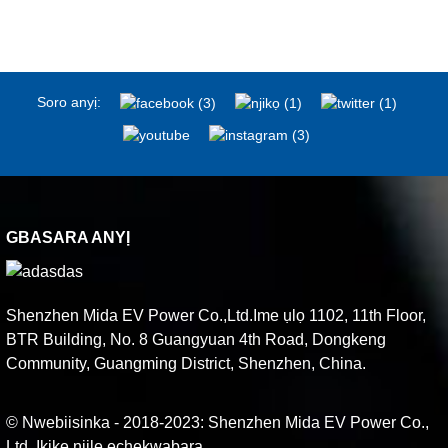
Soro anyị:
GBASARA ANYỊ
Shenzhen Mida EV Power Co.,Ltd.Ime ụlọ 1102, 11th Floor,
BTR Building, No. 8 Guangyuan 4th Road, Dongkeng
Community, Guangming District, Shenzhen, China.
© Nwebiisinka - 2018-2023: Shenzhen Mida EV Power Co.,
Ltd. Ikike niile echekwabara