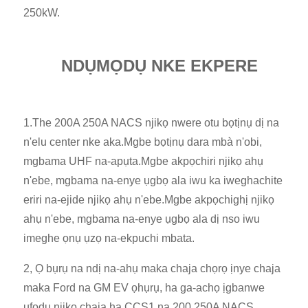
250kW.
NDỤMỌDỤ NKE EKPERE
1.The 200A 250A NACS njikọ nwere otu bọtịnụ dị na
n'elu center nke aka.Mgbe bọtịnụ dara mbà n'obi,
mgbama UHF na-apụta.Mgbe akpọchiri njikọ ahụ
n'ebe, mgbama na-enye ụgbọ ala iwu ka iweghachite
eriri na-ejide njikọ ahụ n'ebe.Mgbe akpọchighị njikọ
ahụ n'ebe, mgbama na-enye ụgbọ ala dị nso iwu
imeghe ọnụ ụzọ na-ekpuchi mbata.
2, Ọ bụrụ na ndị na-ahụ maka chaja chọrọ ịnye chaja
maka Ford na GM EV ọhụrụ, ha ga-achọ ịgbanwe
ụfọdụ njikọ chaja ha CCS1 na 200 250A NACS