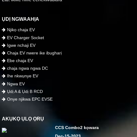
ỤDỊ NGWAAHỊA
Njikọ chaja EV
EV Charger Socket
Igwe nchaji EV
Chaja EV nwere ike ibugharị
Ebe chaja EV
chaja ngwa ngwa DC
Ihe nkwụnye EV
Ngwa EV
Ụdị A & Ụdị B RCD
Onye njikwa EPC EVSE
AKỤKỌ ỤLỌ ỌRỤ
CCS Combo2 kọwara
Dec-15-2023