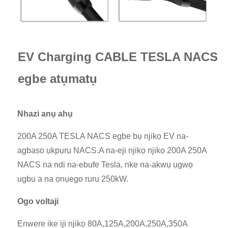
EV Charging CABLE TESLA NACS
egbe atụmatụ
Nhazi anụ ahụ
200A 250A TESLA NACS egbe bụ njikọ EV na-
agbaso ụkpụrụ NACS.A na-eji njikọ njikọ 200A 250A
NACS na ndị na-ebufe Tesla, nke na-akwụ ụgwọ
ugbu a na ọnụego ruru 250kW.
Ogo voltaji
Enwere ike iji njikọ 80A,125A,200A,250A,350A