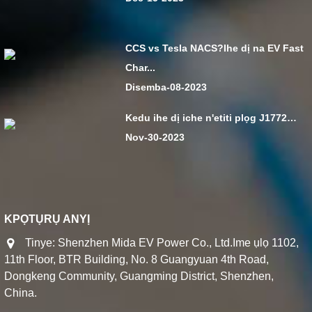
CCS vs Tesla NACS?Ihe dị na EV Fast
Char...
Disemba-08-2023
Kedu ihe dị iche n'etiti plọg J1772…
Nov-30-2023
KPỌTỤRỤ ANYỊ
Tinye: Shenzhen Mida EV Power Co., Ltd.Ime ụlọ 1102,
11th Floor, BTR Building, No. 8 Guangyuan 4th Road,
Dongkeng Community, Guangming District, Shenzhen,
China.