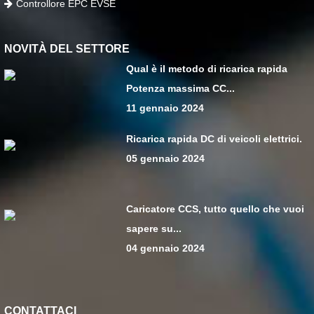
Controllore EPC EVSE
NOVITÀ DEL SETTORE
Qual è il metodo di ricarica rapida
Potenza massima CC...
11 gennaio 2024
Ricarica rapida DC di veicoli elettrici.
05 gennaio 2024
Caricatore CCS, tutto quello che vuoi
sapere su...
04 gennaio 2024
CONTATTACI