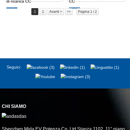
di ricarica CC
CC
1
2
Avanti >
>>
Pagina 1 / 2
Seguici:
CHI SIAMO
Shenzhen Mida EV Potenza Co.,Ltd.Stanza 1102, 11° piano,