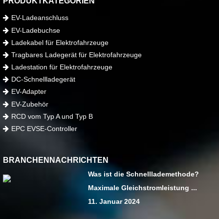
PRODUKTKATEGORIEN
EV-Ladeanschluss
EV-Ladebuchse
Ladekabel für Elektrofahrzeuge
Tragbares Ladegerät für Elektrofahrzeuge
Ladestation für Elektrofahrzeuge
DC-Schnellladegerät
EV-Adapter
EV-Zubehör
RCD vom Typ A und Typ B
EPC EVSE-Controller
BRANCHENNACHRICHTEN
Was ist die Schnelllademethode?
Maximale Gleichstromleistung ...
11. Januar 2024