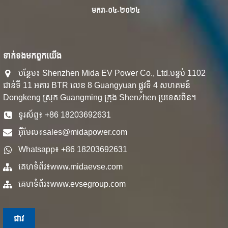
មករា-០៤-២០២៤
ទាក់ទង​មក​ពួក​យើង
បន្ថែម៖ Shenzhen Mida EV Power Co., Ltd.បន្ទប់ 1102
ជាន់ទី 11 អគារ BTR លេខ 8 Guangyuan ផ្លូវទី 4 សហគមន៍
Dongkeng ស្រុក Guangming ក្រុង Shenzhen ប្រទេសចិន។
ទូរស័ព្ទ៖ +86 18203692631
អ៊ីមែល៖
sales@midapower.com
Whatsapp៖ +86 18203692631
គេហទំព័រ៖
www.midaevse.com
គេហទំព័រ៖
www.evsegroup.com
ជាវ