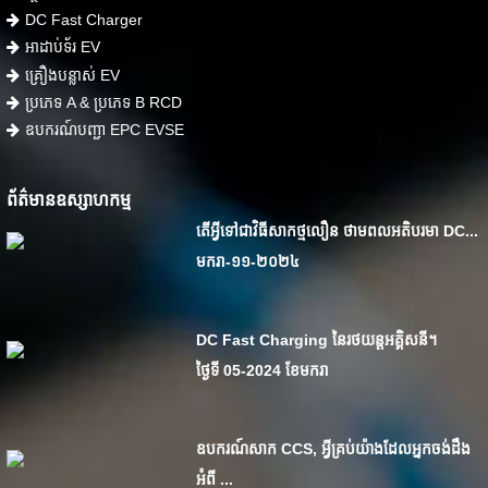
DC Fast Charger
អាដាប់ទ័រ EV
គ្រឿងបន្លាស់ EV
ប្រភេទ A & ប្រភេទ B RCD
ឧបករណ៍បញ្ជា EPC EVSE
ព័ត៌មានឧស្សាហកម្ម
តើ​អ្វី​ទៅ​ជា​វិធី​សាក​ថ្ម​លឿន ថាមពល​អតិបរមា DC...
មករា-១១-២០២៤
DC Fast Charging នៃរថយន្តអគ្គិសនី។
ថ្ងៃទី 05-2024 ខែមករា
ឧបករណ៍សាក CCS, អ្វីគ្រប់យ៉ាងដែលអ្នកចង់ដឹង
អំពី ...