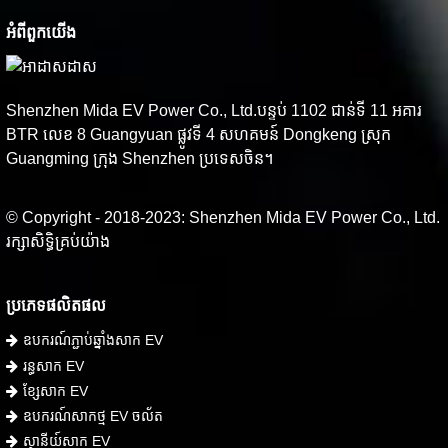
អំពី​ពួក​យើង
Shenzhen Mida EV Power Co., Ltd.បន្ទប់ 1102 ជាន់ទី 11 អគារ
BTR លេខ 8 Guangyuan ផ្លូវទី 4 សហគមន៍ Dongkeng ស្រុក
Guangming ក្រុង Shenzhen ប្រទេសចិន។
© Copyright - 2018-2023: Shenzhen Mida EV Power Co., Ltd.
រក្សាសិទ្ធិគ្រប់យ៉ាង
ប្រភេទផលិតផល
ឧបករណ៍ភ្ជាប់ឆ្នាំងសាក EV
រន្ធសាក EV
ខ្សែសាក EV
ឧបករណ៍សាកថ្ម EV ចល័ត
ស្ថានីយ៍សាក EV