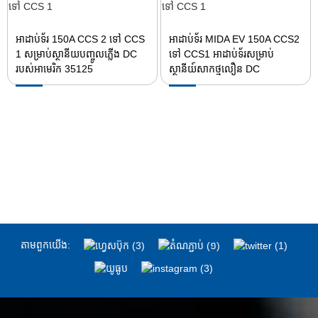
អាដាប់ទ័រ 150A CCS 2 ទៅ CCS
អាដាប់ទ័រ MIDA EV 150A CCS2
1 សម្រាប់ស្ថានីយបញ្ចូលភ្លើង DC
ទៅ CCS1 អាដាប់ទ័រសម្រាប់
របស់អាមេរិក 35125
ស្ថានីយ៍សាកថ្មលឿន DC
តាម​ពួក​យើង: