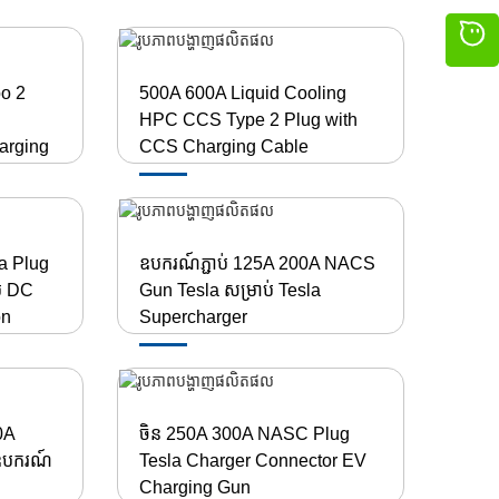
o 2
500A 600A Liquid Cooling
HPC CCS Type 2 Plug with
arging
CCS Charging Cable
a Plug
ឧបករណ៍ភ្ជាប់ 125A 200A NACS
ប់ DC
Gun Tesla សម្រាប់ Tesla
on
Supercharger
0A
ចិន 250A 300A NASC Plug
ឧបករណ៍
Tesla Charger Connector EV
Charging Gun