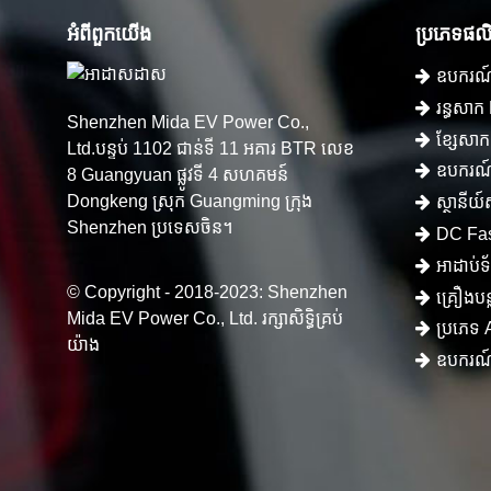
អំពី​ពួក​យើង
ប្រភេទផ
ឧបករណ៍ភ
រន្ធសាក
Shenzhen Mida EV Power Co.,
ខ្សែសា
Ltd.បន្ទប់ 1102 ជាន់ទី 11 អគារ BTR លេខ
ឧបករណ៍
8 Guangyuan ផ្លូវទី 4 សហគមន៍
Dongkeng ស្រុក Guangming ក្រុង
ស្ថានីយ
Shenzhen ប្រទេសចិន។
DC Fas
អាដាប់ទ
© Copyright - 2018-2023: Shenzhen
គ្រឿងបន
Mida EV Power Co., Ltd. រក្សាសិទ្ធិគ្រប់
ប្រភេទ
យ៉ាង
ឧបករណ