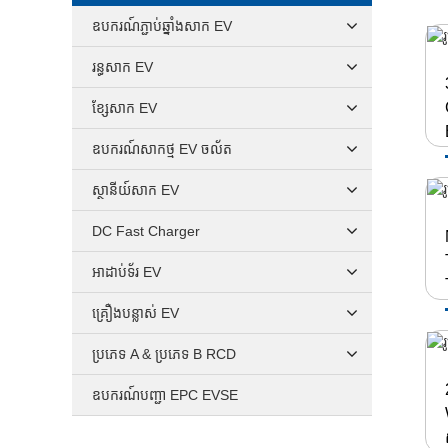
ឧបករណ៍ភ្ជាប់ឆ្នាំងសាក EV
រន្ធសាក EV
ខ្សែសាក EV
ឧបករណ៍សាកថ្ម EV ចល័ត
ស្ថានីយ៍សាក EV
DC Fast Charger
អាដាប់ទ័រ EV
គ្រឿងបន្លាស់ EV
ប្រភេទ A & ប្រភេទ B RCD
ឧបករណ៍បញ្ជា EPC EVSE