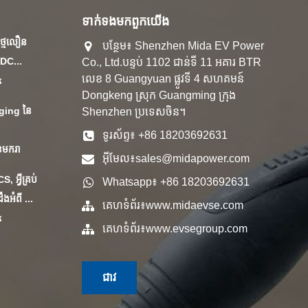
ទាក់ទង​មក​ពួក​យើង
ក​ថ្ម​លឿន
បន្ថែម៖ Shenzhen Mida EV Power
DC...
Co., Ltd.បន្ទប់ 1102 ជាន់ទី 11 អគារ BTR
លេខ 8 Guangyuan ផ្លូវទី 4 សហគមន៍
៤
Dongkeng ស្រុក Guangming ក្រុង
ging នៃ
Shenzhen ប្រទេសចិន។
ទូរស័ព្ទ៖ +86 18203692631
ខែមករា
អ៊ីមែល៖
sales@midapower.com
អ្វីគ្រប់
Whatsapp៖ +86 18203692631
ងអំពី ...
គេហទំព័រ៖
www.midaevse.com
៤
គេហទំព័រ៖
www.evsegroup.com
ជាវ