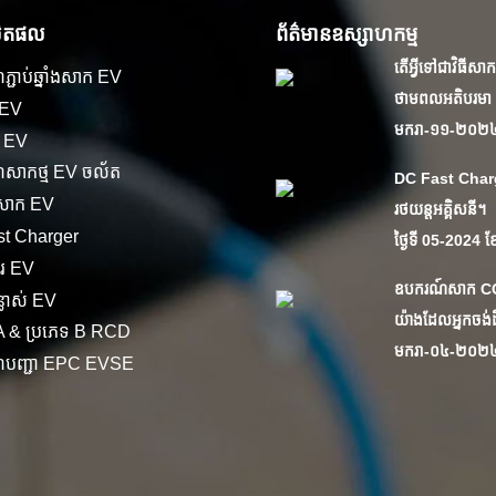
លិតផល
ព័ត៌មានឧស្សាហកម្ម
តើ​អ្វី​ទៅ​ជា​វិធី​សា
្ជាប់ឆ្នាំងសាក EV
ថាមពល​អតិបរមា 
 EV
មករា-១១-២០២
ក EV
សាកថ្ម EV ចល័ត
DC Fast Char
៍សាក EV
រថយន្តអគ្គិសនី។
t Charger
ថ្ងៃទី 05-2024 
័រ EV
ឧបករណ៍សាក CCS, 
្លាស់ EV
យ៉ាងដែលអ្នកចង់ដឹ
 A & ប្រភេទ B RCD
មករា-០៤-២០២
៍បញ្ជា EPC EVSE