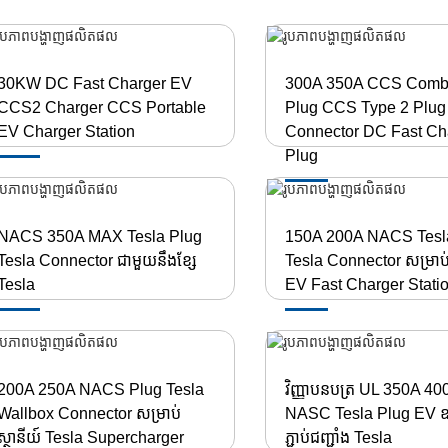
30KW DC Fast Charger EV
300A 350A CCS Comb
CCS2 Charger CCS Portable
Plug CCS Type 2 Plug
EV Charger Station
Connector DC Fast Ch
Plug
NACS 350A MAX Tesla Plug
150A 200A NACS Tesl
Tesla Connector ជាមួយនឹងខ្សែ
Tesla Connector សម្រា
Tesla
EV Fast Charger Stati
200A 250A NACS Plug Tesla
វិញ្ញាបនបត្រ UL 350A 40
Wallbox Connector សម្រាប់
NASC Tesla Plug EV 
ស្ថានីយ៍ Tesla Supercharger
ភ្ជាប់ជញ្ជាំង Tesla