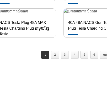
NACS Tesla Plug 48A MAX
40A 48A NACS Gun Te
Tesla Charging Plug ជាមួយខ្សែ
Plug Tesla Charging C
Tesla
1
2
3
4
5
6
បន្ទ