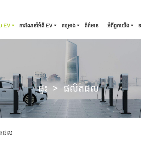
ល EV
ការណែនាំអំពី EV
គម្រោង
ព័ត៌មាន
អំពី​ពួក​យើង
ទ
ប្រភេទ 1 ឧបករណ៍ភ្ជាប់ EV
ដោត Tesla
CCS Combo 1 Plug
CCS Combo 2 Plug
ផ្ទះ
ផលិតផល
GB/T DC កាំភ្លើង
ឧបករណ៍ភ្ជាប់ ChaoJi
ិតផល