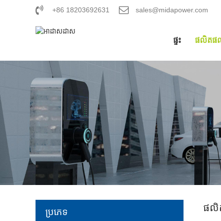
+86 18203692631
sales@midapower.com
ផ្ទះ
ផលិតផ
ផល
ប្រភេទ