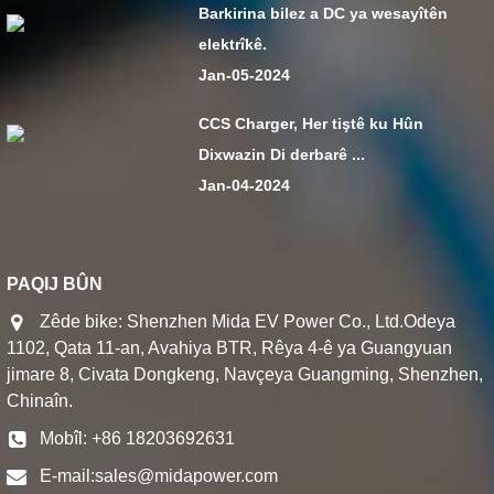
Barkirina bilez a DC ya wesayîtên
elektrîkê.
Jan-05-2024
CCS Charger, Her tiştê ku Hûn
Dixwazin Di derbarê ...
Jan-04-2024
PAQIJ BÛN
Zêde bike: Shenzhen Mida EV Power Co., Ltd.Odeya
1102, Qata 11-an, Avahiya BTR, Rêya 4-ê ya Guangyuan
jimare 8, Civata Dongkeng, Navçeya Guangming, Shenzhen,
Chinaîn.
Mobîl: +86 18203692631
E-mail:
sales@midapower.com