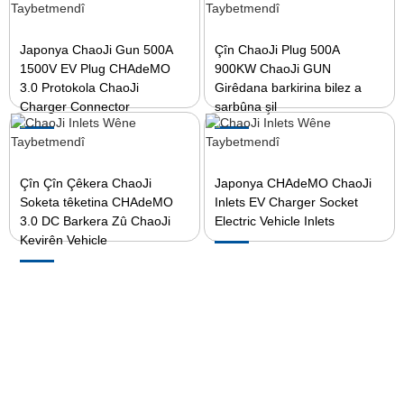
Japonya ChaoJi Gun 500A
Çîn ChaoJi Plug 500A
1500V EV Plug CHAdeMO
900KW ChaoJi GUN
3.0 Protokola ChaoJi
Girêdana barkirina bilez a
Charger Connector
sarbûna şil
Çîn Çîn Çêkera ChaoJi
Japonya CHAdeMO ChaoJi
Soketa têketina CHAdeMO
Inlets EV Charger Socket
3.0 DC Barkera Zû ChaoJi
Electric Vehicle Inlets
Kevirên Vehicle