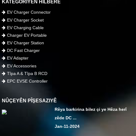
KATEGORIYÊN HILBERÊ
EV Charger Connector
EV Charger Socket
EV Charging Cable
Charger EV Portable
EV Charger Station
DC Fast Charger
EV Adapter
EV Accessories
Tîpa A & Tîpa B RCD
EPC EVSE Controller
NÛÇEYÊN PÎŞESAZIYÊ
Rêya barkirina bilez çi ye Hêza herî
zêde DC ...
Jan-11-2024