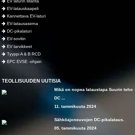
EV laturin liitäntä
EV-latauskaapeli
Kannettava EV-laturi
EV-latausasema
DC-pikalaturi
EV-sovitin
EV tarvikkeet
Tyyppi A & B RCD
EPC EVSE -ohjain
TEOLLISUUDEN UUTISIA
Mikä on nopea lataustapa Suurin teho
DC ...
11. tammikuuta 2024
Sähköajoneuvojen DC-pikalataus.
05. tammikuuta 2024