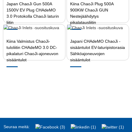
Japan ChaoJi Gun 500A
Kiina ChaoJi Plug 500A
1500V EV Plug CHAdeMO
900KW ChaoJi GUN
3.0 Protokolla ChaoJi laturin
Nestejäähdytys
liitin
pikalatausliitin
Kiina Valmistus ChaoJi-
Japani CHAdeMO ChaoJi -
tuloliitin CHAdeMO 3.0 DC-
sisääntulot EV-laturipistorasia
pikalaturi ChaoJi-ajoneuvon
Sähköajoneuvojen
sisääntulot
sisääntulot
Seuraa meitä: