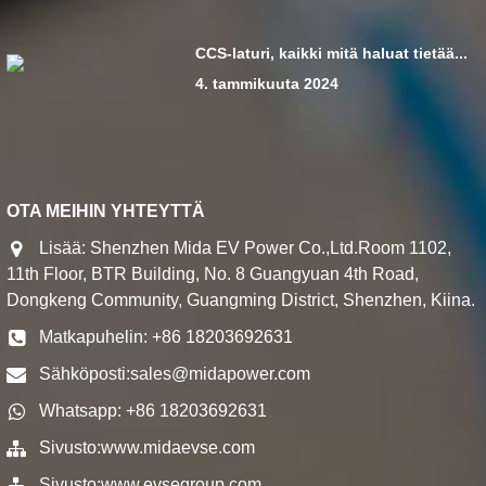
CCS-laturi, kaikki mitä haluat tietää...
4. tammikuuta 2024
OTA MEIHIN YHTEYTTÄ
Lisää: Shenzhen Mida EV Power Co.,Ltd.Room 1102,
11th Floor, BTR Building, No. 8 Guangyuan 4th Road,
Dongkeng Community, Guangming District, Shenzhen, Kiina.
Matkapuhelin: +86 18203692631
Sähköposti:
sales@midapower.com
Whatsapp: +86 18203692631
Sivusto:
www.midaevse.com
Sivusto:
www.evsegroup.com