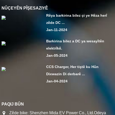
NÛÇEYÊN PÎŞESAZIYÊ
Rêya barkirina bilez çi ye Hêza herî
zêde DC ...
Jan-11-2024
Barkirina bilez a DC ya wesayîtên
elektrîkê.
Jan-05-2024
CCS Charger, Her tiştê ku Hûn
Dixwazin Di derbarê ...
Jan-04-2024
PAQIJ BÛN
Zêde bike: Shenzhen Mida EV Power Co., Ltd.Odeya