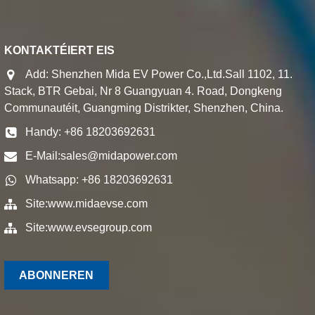
KONTAKTÉIERT EIS
Add: Shenzhen Mida EV Power Co.,Ltd.Sall 1102, 11.
Stack, BTR Gebai, Nr 8 Guangyuan 4. Road, Dongkeng
Communautéit, Guangming Distrikter, Shenzhen, China.
Handy: +86 18203692631
E-Mail:
sales@midapower.com
Whatsapp: +86 18203692631
Site:
www.midaevse.com
Site:
www.evsegroup.com
ABONNEREN