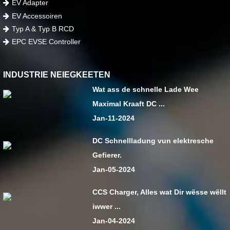
EV Adapter
EV Accessoiren
Typ A & Typ B RCD
EPC EVSE Controller
INDUSTRIE NEIEGKEETEN
Wat ass de schnelle Lade Wee
Maximal Kraaft DC ...
Jan-11-2024
DC Schnellladung vun elektresche
Gefierer.
Jan-05-2024
CCS Charger, Alles wat Dir wësse wëllt
iwwer ...
Jan-04-2024