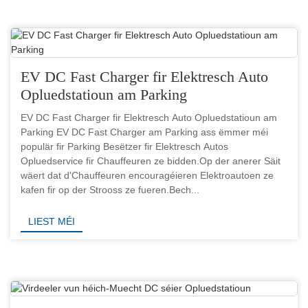
EV DC Fast Charger fir Elektresch Auto
Opluedstatioun am Parking
EV DC Fast Charger fir Elektresch Auto Opluedstatioun am
Parking EV DC Fast Charger am Parking ass ëmmer méi
populär fir Parking Besëtzer fir Elektresch Autos
Opluedservice fir Chauffeuren ze bidden.Op der anerer Säit
wäert dat d'Chauffeuren encouragéieren Elektroautoen ze
kafen fir op der Strooss ze fueren.Bech...
LIEST MÉI