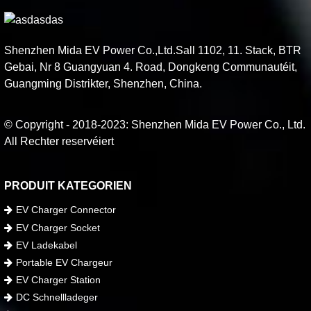
Shenzhen Mida EV Power Co.,Ltd.Sall 1102, 11. Stack, BTR
Gebai, Nr 8 Guangyuan 4. Road, Dongkeng Communautéit,
Guangming Distrikter, Shenzhen, China.
© Copyright - 2018-2023: Shenzhen Mida EV Power Co., Ltd.
All Rechter reservéiert
PRODUIT KATEGORIEN
EV Charger Connector
EV Charger Socket
EV Ladekabel
Portable EV Chargeur
EV Charger Station
DC Schnellladeger