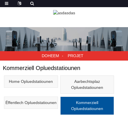
DOHEEM
PROJET
Kommerziell Opluedstatiounen
Home Opluedstatiounen
Aarbechtsplaz
Opluedstatiounen
Ëffentlech Opluedstatiounen
Kommerziell
Opluedstatiounen