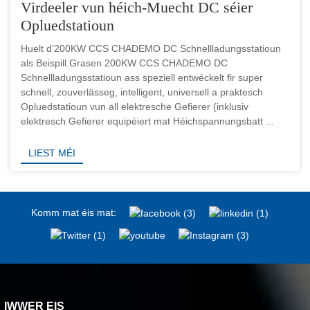
Virdeeler vun héich-Muecht DC séier
Opluedstatioun
Huelt d'200KW CCS CHADEMO DC Schnellladungsstatioun
als Beispill.Grasen 200KW CCS CHADEMO DC
Schnellladungsstatioun ass speziell entwéckelt fir super
schnell, zouverlässeg, intelligent, universell a praktesch
Opluedstatioun vun all elektresche Gefierer (inklusiv
elektresch Gefierer equipéiert mat Héichspannungsbatt ...
LIEST MÉI
Komm mat éis mat:
IWWER EIS