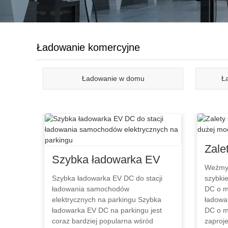
Ładowanie komercyjne
Ładowanie w domu
Ł
Zale
Szybka ładowarka EV
łado
Weźmy 
DC do stacji ładowania
Szybka ładowarka EV DC do stacji
szybk
moc
ładowania samochodów
DC o m
samochodów
elektrycznych na parkingu Szybka
ładow
elektrycznych na
ładowarka EV DC na parkingu jest
DC o m
coraz bardziej popularna wśród
zaproj
parkingu