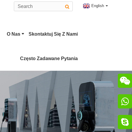
English
O Nas
Skontaktuj Się Z Nami
Często Zadawane Pytania


