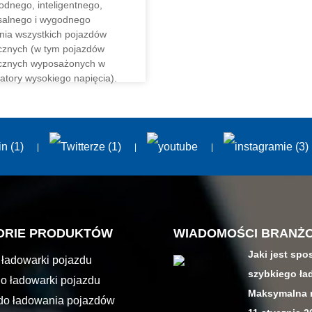
odnego, inteligentnego,
salnego i wygodnego
nia wszystkich pojazdów
ycznych (w tym pojazdów
ycznych wyposażonych w
atory wysokiego napięcia).
AJ WIĘCEJ
ORIE PRODUKTÓW
WIADOMOŚCI BRANŻ
Jaki jest sp
 ładowarki pojazdu
szybkiego ła
nego
o ładowarki pojazdu
Maksymalna m
nego
do ładowania pojazdów