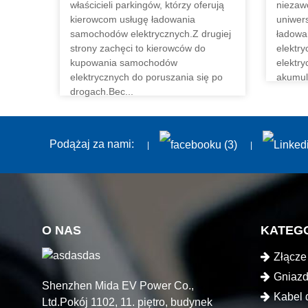
właścicieli parkingów, którzy oferują
niezaw
kierowcom usługę ładowania
uniwer
samochodów elektrycznych.Z drugiej
ładowa
strony zachęci to kierowców do
elektr
kupowania samochodów
elektr
elektrycznych do poruszania się po
akumul
drogach.Bec...
CZYT
CZYTAJ WIĘCEJ
Podążaj za nami:
O NAS
KATEG
Złącze
elektrycz
Gniazd
Shenzhen Mida EV Power Co.,
elektrycz
Kabel 
Ltd.Pokój 1102, 11. piętro, budynek