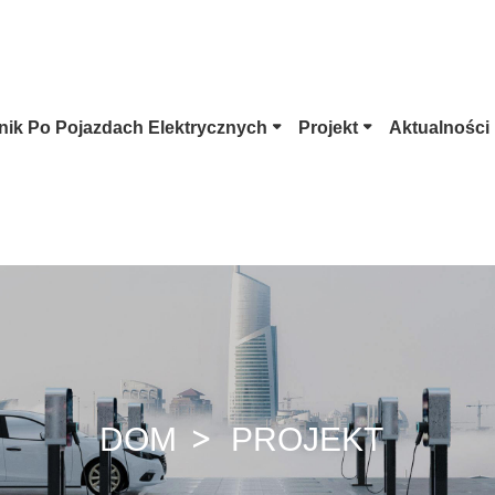
ik Po Pojazdach Elektrycznych
Projekt
Aktualności
 Typu 1
Wtyczka Tesli
Złącze EV Typu 2
CCS Combo 1
Wtyczka CCS Combo 2
Złącze CHAdeMO
GB/T DC
Złącze ChaoJi
DOM
PROJEKT