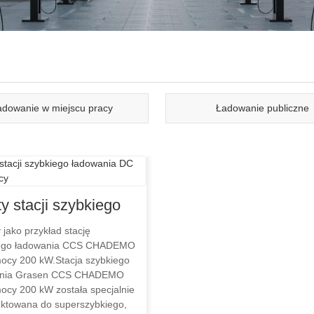
adowanie w miejscu pracy
Ładowanie publiczne
ty stacji szybkiego
wania DC dużej
jako przykład stację
iego ładowania CCS CHADEMO
y
ocy 200 kW.Stacja szybkiego
ania Grasen CCS CHADEMO
ocy 200 kW została specjalnie
ektowana do superszybkiego,