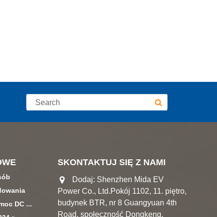
OWE
SKONTAKTUJ SIĘ Z NAMI
osób
Dodaj: Shenzhen Mida EV
dowania
Power Co., Ltd.Pokój 1102, 11. piętro,
budynek BTR, nr 8 Guangyuan 4th
oc DC ...
Road, społeczność Dongkeng,