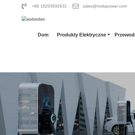
+86 18203692631
sales@midapower.com
Dom
Produkty Elektryczne
Przewodn
Złącze EV
Wtyczka 
Pistolet 