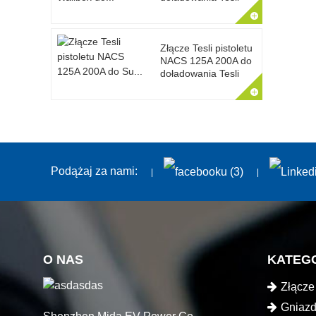
Złącze Tesli pistoletu
NACS 125A 200A do
doładowania Tesli
Podążaj za nami:
O NAS
KATEG
Złącze
elektrycz
Gniazd