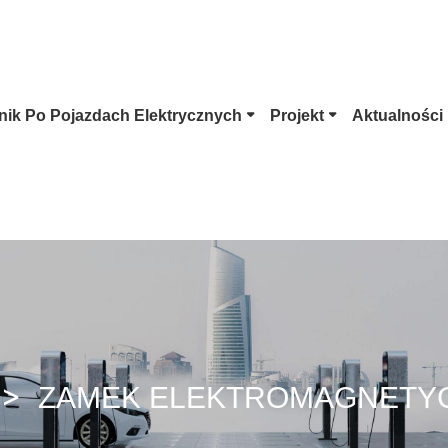
ik Po Pojazdach Elektrycznych
Projekt
Aktualności
 Typu 1
Wtyczka Tesli
Złącze EV Typu 2
CCS Combo 1
Wtyczka CCS Combo 2
Złącze CHAdeMO
GB/T DC
Złącze ChaoJi
ZAMEK ELEKTROMAGNETY