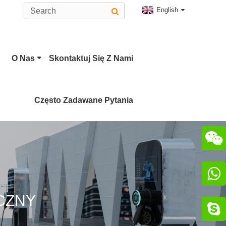
English
O Nas
Skontaktuj Się Z Nami
Często Zadawane Pytania


CZNY
