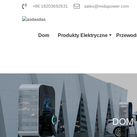
+86 18203692631
sales@midapower.com
Dom
Produkty Elektryczne
Przewodn
Złącze EV
Wtyczka 
Pistolet 
DOM