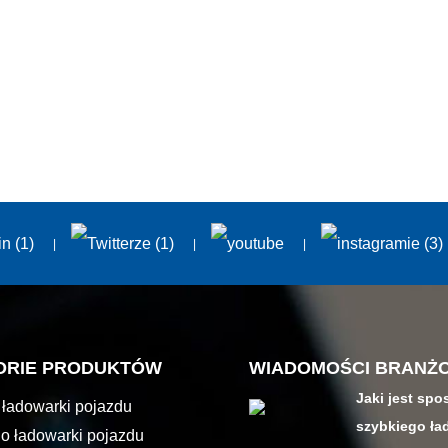
ORIE PRODUKTÓW
WIADOMOŚCI BRANŻ
Jaki jest sp
 ładowarki pojazdu
szybkiego ła
nego
o ładowarki pojazdu