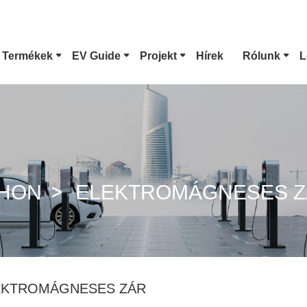
 Termékek
EV Guide
Projekt
Hírek
Rólunk
L
1-Es Típusú EV Csatlakozó
Tesla Csatlakoz
CCS Combo 1 Csatlakozó
CCS Combo 2 Cs
THON
ELEKTROMÁGNESES Z
GB/T DC Pisztoly
ChaoJi Csatlako
EKTROMÁGNESES ZÁR