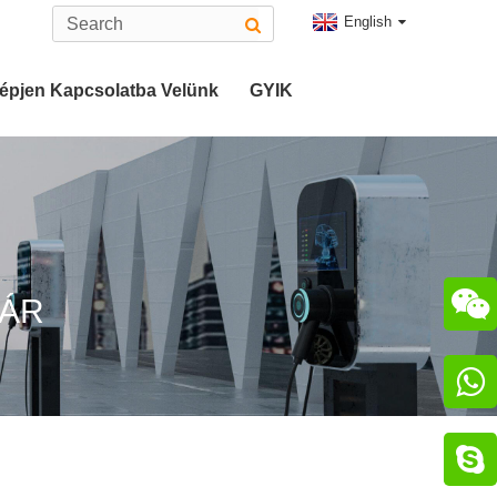
English
épjen Kapcsolatba Velünk
GYIK
ó
2-Es Típusú EV Csatlakozó
atlakozó
CHAdeMO Csatlakozó

ÁR
zó

