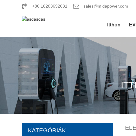
+86 18203692631
sales@midapower.com
Itthon
EV
IT
EL
KATEGÓRIÁK