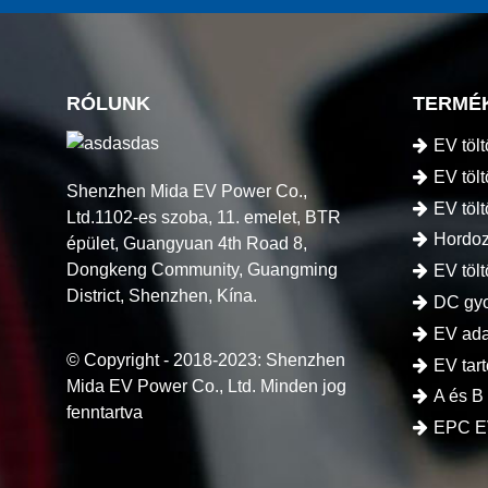
RÓLUNK
TERMÉ
EV töl
EV tölt
Shenzhen Mida EV Power Co.,
EV töl
Ltd.1102-es szoba, 11. emelet, BTR
Hordoz
épület, Guangyuan 4th Road 8,
Dongkeng Community, Guangming
EV töl
District, Shenzhen, Kína.
DC gyo
EV ada
© Copyright - 2018-2023: Shenzhen
EV tar
Mida EV Power Co., Ltd. Minden jog
A és B
fenntartva
EPC E