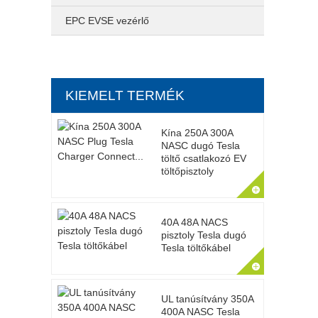
EPC EVSE vezérlő
KIEMELT TERMÉK
Kína 250A 300A
NASC dugó Tesla
töltő csatlakozó EV
töltőpisztoly
40A 48A NACS
pisztoly Tesla dugó
Tesla töltőkábel
UL tanúsítvány 350A
400A NASC Tesla