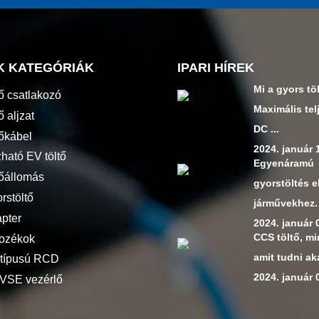
K KATEGÓRIÁK
IPARI HÍREK
Mi a gyors tö
tő csatlakozó
Maximális tel
ő aljzat
DC ...
tőkábel
2024. január 
ható EV töltő
Egyenáramú
tőállomás
gyorstöltés 
rstöltő
járművekhez.
pter
2024. január 
CCS töltő, m
tozékok
amit tudni aka
 típusú RCD
2024. január 
VSE vezérlő