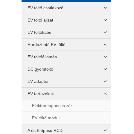
EV töltő csatlakozó
EV töltő aljzat
EV töltőkábel
Hordozható EV töltő
EV töltőállomás
DC gyorstöltő
EV adapter
EV tartozékok
Elektromágneses zár
EV töltő modul
A és B típusú RCD