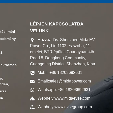
LÉPJEN KAPCSOLATBA
VELÜNK
ltési mód
jesítmény
Hozzáadás: Shenzhen Mida EV
Power Co., Ltd.1102-es szoba, 11.
emelet, BTR épület, Guangyuan 4th
11
Road 8, Dongkeng Community,
Guangming District, Shenzhen, Kína.
elektromos
Mobil: +86 18203692631
05
Email:
sales@midapower.com
inden,
Whatsapp: +86 18203692631
rsz...
04
Webhely:
www.midaevse.com
Webhely:
www.evsegroup.com