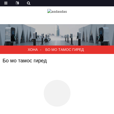
ХОНА
БО МО ТАМОС ГИРЕД
Бо мо тамос гиред