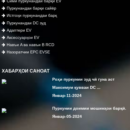
Сими пуркунандаи барқи EV
Пуркунандаи барқи сайёр
Истгоҳи пуркунандаи барқ
Пуркунандаи DC зуд
Адаптери EV
Аксессуарҳои EV
Навъи A ва навъи B RCD
Назоратчии EPC EVSE
ХАБАРҲОИ САНОАТ
Роҳи пуркунии зуд чӣ гуна аст
Максимум қувваи DC ...
Январ-11-2024
Пуркунии доимии мошинҳои барқӣ.
Январ-05-2024