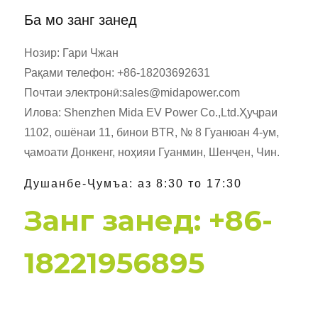
Ба мо занг занед
Нозир: Гари Чжан
Рақами телефон: +86-18203692631
Почтаи электронӣ:
sales@midapower.com
Илова: Shenzhen Mida EV Power Co.,Ltd.Ҳуҷраи
1102, ошёнаи 11, бинои BTR, № 8 Гуанюан 4-ум,
ҷамоати Донкенг, ноҳияи Гуанмин, Шенҷен, Чин.
Душанбе-Ҷумъа: аз 8:30 то 17:30
Занг занед: +86-
18221956895