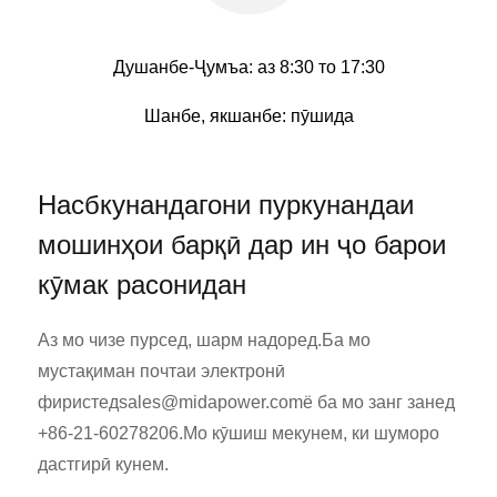
Душанбе-Ҷумъа: аз 8:30 то 17:30
Шанбе, якшанбе: пӯшида
Насбкунандагони пуркунандаи
мошинҳои барқӣ дар ин ҷо барои
кӯмак расонидан
Аз мо чизе пурсед, шарм надоред.Ба мо
мустақиман почтаи электронӣ
фиристед
sales@midapower.com
ё ба мо занг занед
+86-21-60278206.Мо кӯшиш мекунем, ки шуморо
дастгирӣ кунем.