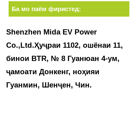
Ба мо паём фиристед:
Shenzhen Mida EV Power
Co.,Ltd.Ҳуҷраи 1102, ошёнаи 11,
бинои BTR, № 8 Гуанюан 4-ум,
ҷамоати Донкенг, ноҳияи
Гуанмин, Шенҷен, Чин.