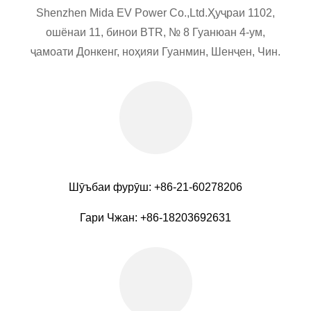
Shenzhen Mida EV Power Co.,Ltd.Ҳуҷраи 1102,
ошёнаи 11, бинои BTR, № 8 Гуанюан 4-ум,
ҷамоати Донкенг, ноҳияи Гуанмин, Шенҷен, Чин.
Шӯъбаи фурӯш: +86-21-60278206
Гари Чжан: +86-18203692631