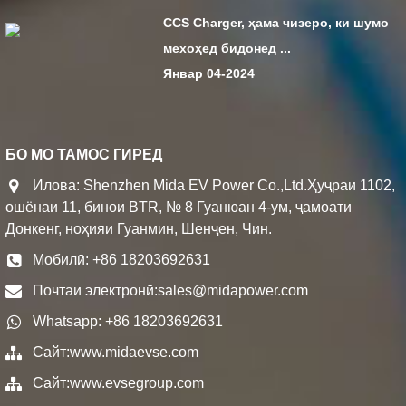
CCS Charger, ҳама чизеро, ки шумо
мехоҳед бидонед ...
Январ 04-2024
БО МО ТАМОС ГИРЕД
Илова: Shenzhen Mida EV Power Co.,Ltd.Ҳуҷраи 1102,
ошёнаи 11, бинои BTR, № 8 Гуанюан 4-ум, ҷамоати
Донкенг, ноҳияи Гуанмин, Шенҷен, Чин.
Мобилӣ: +86 18203692631
Почтаи электронӣ:
sales@midapower.com
Whatsapp: +86 18203692631
Сайт:
www.midaevse.com
Сайт:
www.evsegroup.com