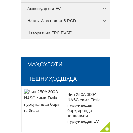
Аксессуарҳои EV
Навъи A ва навъи B RCD
Назоратчии EPC EVSE
МАҲСУЛОТИ
ПЕШНИҲОДШУДА
Чин 250A 300A
NASC сими Tesla
пуркунандаи
барқгиранда
таппончаи
пуркунандаи EV