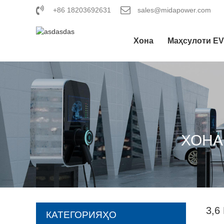
+86 18203692631
sales@midapower.com
Хона
Маҳсулоти EV
ХОНА
3,6
КАТЕГОРИЯҲО