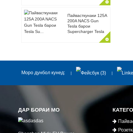
Пайвасткунаки 125A
200A NACS Gun
Tesla барои
Supercharger Tesla
Моро дунбол кунед:
ДАР БОРАИ МО
КАТЕГ
Пайва
барқ
Розет