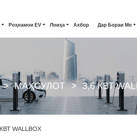
Роҳнамои EV
Лоиҳа
Ахбор
Дар Бораи Мо
Навъи 1 Пайвасткунаки EV
Васлаки Tesla
CCS Combo 1 Plug
CCS Combo 2 Plug
МАҲСУЛОТ
3,6 КВТ WA
GB/T Таппончаи DC
Пайвасткунаки ChaoJi
 КВТ WALLBOX