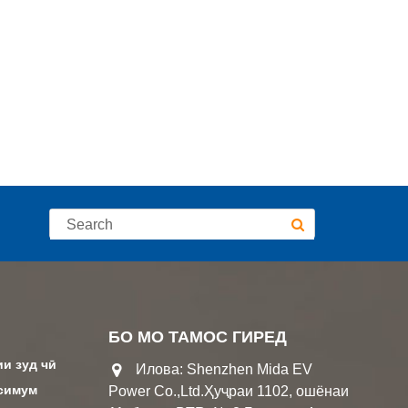
БО МО ТАМОС ГИРЕД
ии зуд чӣ
Илова: Shenzhen Mida EV
ксимум
Power Co.,Ltd.Ҳуҷраи 1102, ошёнаи