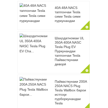
40A 48A NACS
таппончаи Tesla
сими Tesla сими
пуркунандаи
Шаҳодатномаи UL
350A 400A NASC
Tesla Plug EV
Пуркунандаи
таппончаи Tesla
Пайвасткунаки
деворӣ
Пайвасткунаки 200A
250A NACS Plug
Tesla Wallbox барои
истгоҳи
пурборкунандаи
Tesla