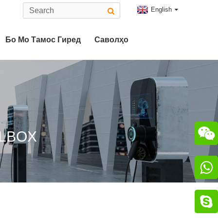
English
Бо Мо Тамос Гиред
Саволҳо
Навъи 2 Пайвасткунаки EV
Пайвасткунаки CHAdeMO

LLBOX

