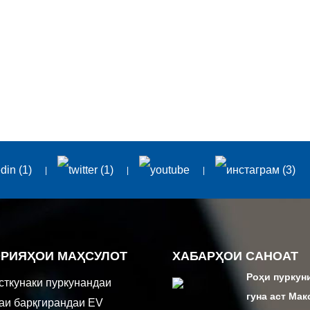
ОРИЯҲОИ МАҲСУЛОТ
ХАБАРҲОИ САНОАТ
Роҳи пуркун
сткунаки пуркунандаи
гуна аст Ма
каи барқгирандаи EV