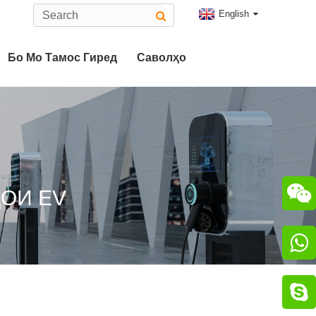
English
Бо Мо Тамос Гиред
Саволҳо
Навъи 2 Пайвасткунаки EV
Пайвасткунаки CHAdeMO

ОИ EV

