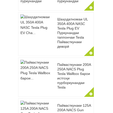
пуркунандаи
Шаҳодатномаи UL
350A 400A NASC
Tesla Plug EV
Пуркунандаи
таппончаи Tesla
Пайвасткунаки
деворӣ
Пайвасткунаки 200A
250A NACS Plug
Tesla Wallbox барои
истгоҳи
пурборкунандаи
Tesla
Пайвасткунаки 125A
200A NACS Gun