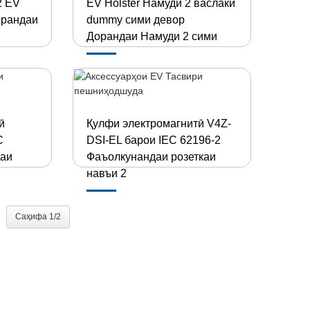
2 EV
EV Holster Намуди 2 васлаки
Дорандаи
dummy сими девор
Дорандаи Намуди 2 сими
ӣ
Қулфи электромагнитӣ V4Z-
C
DSI-EL барои IEC 62196-2
даи
Фаъолкунандаи розеткаи
навъи 2
Саҳифа 1/2