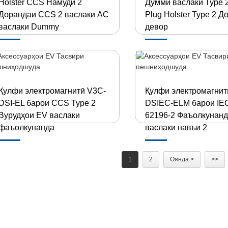
Holster CCS Намуди 2
Думми васлаки Type 
Дорандаи CCS 2 васлаки AC
Plug Holster Type 2 
васлаки Dummy
девор
Қулфи электромагнитӣ V3C-
Қулфи электромагнит
DSI-EL барои CCS Type 2
DSIEC-ELM барои IE
Вурудҳои EV васлаки
62196-2 Фаъолкунан
фаъолкунанда
васлаки навъи 2
1
2
Оянда >
>>