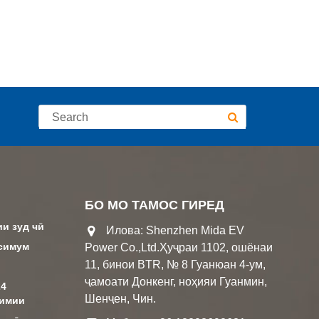
БО МО ТАМОС ГИРЕД
ии зуд чӣ
Илова: Shenzhen Mida EV
ксимум
Power Co.,Ltd.Ҳуҷраи 1102, ошёнаи
11, бинои BTR, № 8 Гуанюан 4-ум,
ҷамоати Донкенг, ноҳияи Гуанмин,
24
Шенҷен, Чин.
оимии