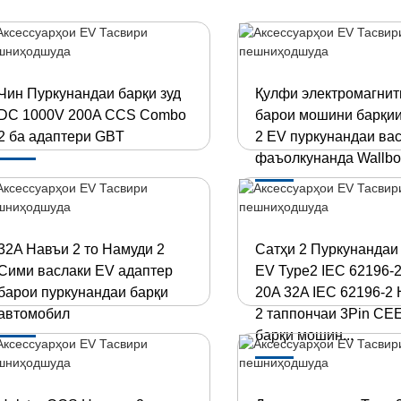
Чин Пуркунандаи барқи зуд
Қулфи электромагнит
DC 1000V 200A CCS Combo
барои мошини барқии
2 ба адаптери GBT
2 EV пуркунандаи ва
фаъолкунанда Wallbo
32A Навъи 2 то Намуди 2
Сатҳи 2 Пуркунандаи
Сими васлаки EV адаптер
EV Type2 IEC 62196-
барои пуркунандаи барқи
20A 32A IEC 62196-2
автомобил
2 таппончаи 3Pin CE
барқи мошин...