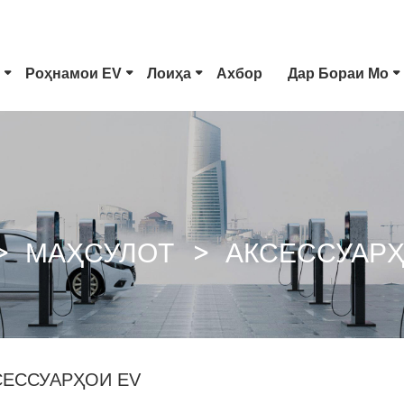
Роҳнамои EV
Лоиҳа
Ахбор
Дар Бораи Мо
Навъи 1 Пайвасткунаки EV
Васлаки Tesla
CCS Combo 1 Plug
CCS Combo 2 Plug
МАҲСУЛОТ
АКСЕССУАРҲ
GB/T Таппончаи DC
Пайвасткунаки ChaoJi
СЕССУАРҲОИ EV