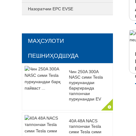
Назоратчии EPC EVSE
МАҲСУЛОТИ
ПЕШНИҲОДШУДА
Чин 250A 300A
NASC сими Tesla
пуркунандаи
барқгиранда
таппончаи
пуркунандаи EV
40A 48A NACS
таппончаи Tesla
сими Tesla сими