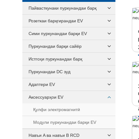
Пайвасткунаки пуркунандаи барқ
Розеткаи барқгирандаи EV
Сими пуркунандаи барқи EV
Пуркунандаи барқи сайёр
Истгоҳи пуркунандаи барқ
Пуркунандаи DC зуд
Адаптери EV
Аксессуарҳои EV
Қулфи электромагнитӣ
Модули пуркунандаи барқи EV
Навъи A ва навъи B RCD