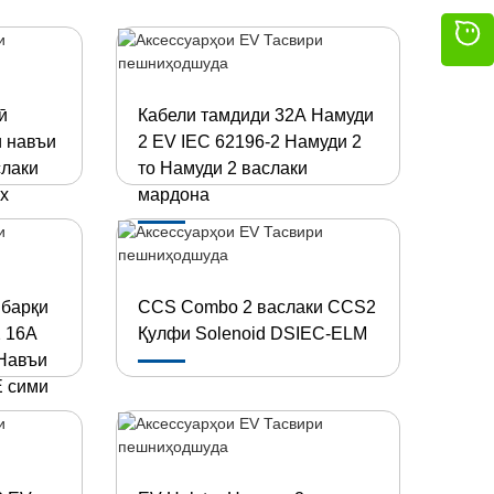
ӣ
Кабели тамдиди 32А Намуди
 навъи
2 EV IEC 62196-2 Намуди 2
слаки
то Намуди 2 васлаки
x
мардона
 барқи
CCS Combo 2 васлаки CCS2
2 16A
Қулфи Solenoid DSIEC-ELM
 Навъи
E сими