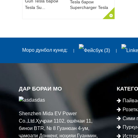
Tesla барои
Supercharger Tesla
Моро дунбол кунед:
ДАР БОРАИ МО
КАТЕГ
Пайва
барқ
Розет
Shenzhen Mida EV Power
Сими 
Co.,Ltd.Ҳуҷраи 1102, ошёнаи 11,
Пурку
бинои BTR, № 8 Гуанюан 4-ум,
ҷамоати Донкенг, ноҳияи Гуанмин,
Истгоҳ