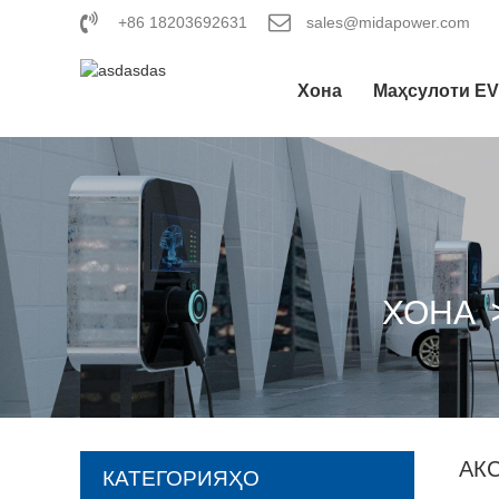
+86 18203692631
sales@midapower.com
Хона
Маҳсулоти EV
ХОНА
АК
КАТЕГОРИЯҲО