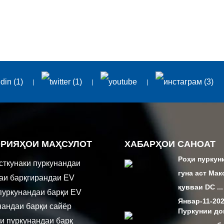
ОРИЯҲОИ МАҲСУЛОТ
ХАБАРҲОИ САНОАТ
Роҳи пуркун
сткунаки пуркунандаи
гуна аст Ма
каи барқгирандаи EV
қувваи DC ...
пуркунандаи барқи EV
Январ-11-20
нандаи барқи сайёр
Пуркунии д
и пуркунандаи барқ