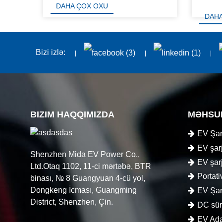
DAHA ÇOX OXU
DAH
Bizi izlə:
BIZIM HAQQIMIZDA
MƏHSU
EV Şar
EV şarj
Shenzhen Mida EV Power Co.,
EV şarj
Ltd.Otaq 1102, 11-ci mərtəbə, BTR
Portati
binası, № 8 Guangyuan 4-cü yol,
Dongkeng İcması, Guangming
EV Şar
District, Shenzhen, Çin.
DC sürə
EV Ada