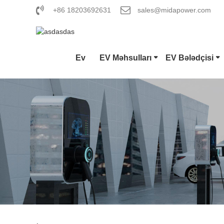
+86 18203692631
sales@midapower.com
Ev
EV Məhsulları
EV Bələdçisi
Tip 1 E
CCS Co
GB/T DC