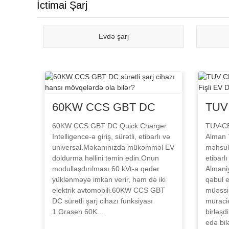
İctimai Şarj
Evdə şarj
60KW CCS GBT DC
TUV C
sürətli şarj cihazı hansı
150K
60KW CCS GBT DC Quick Charger
TUV-CE 
Intelligence-ə giriş, sürətli, etibarlı və
Alman 
mövqelərdə ola bilər?
DC S
universal.Məkanınızda mükəmməl EV
məhsull
Stan
doldurma həllini təmin edin.Onun
etibarl
modullaşdırılması 60 kVt-a qədər
Almani
yüklənməyə imkan verir, həm də iki
qəbul e
elektrik avtomobili.60KW CCS GBT
müəssi
DC sürətli şarj cihazı funksiyası
müraciə
1.Grasen 60K...
birləşd
edə bilə