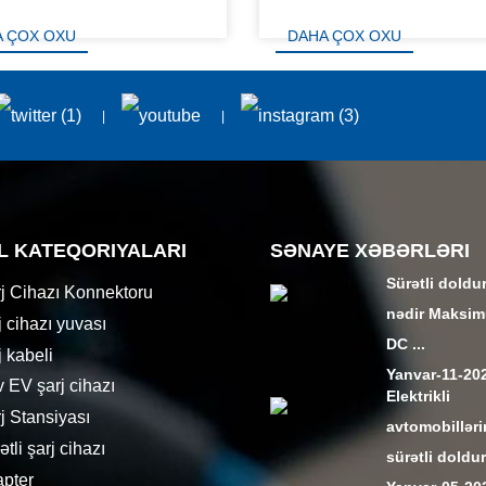
A ÇOX OXU
DAHA ÇOX OXU
L KATEQORIYALARI
SƏNAYE XƏBƏRLƏRI
Sürətli doldu
j Cihazı Konnektoru
nədir Maksi
 cihazı yuvası
DC ...
 kabeli
Yanvar-11-20
v EV şarj cihazı
Elektrikli
j Stansiyası
avtomobillər
tli şarj cihazı
sürətli doldu
pter