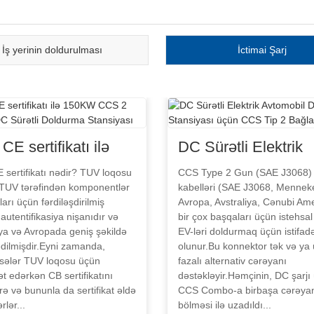
İş yerinin doldurulması
İctimai Şarj
E sertifikatı ilə
DC Sürətli Elektrik
W CCS 2 Fişli EV
Avtomobil Doldurm
sertifikatı nədir? TUV loqosu
CCS Type 2 Gun (SAE J3068)
TUV tərəfindən komponentlər
kabelləri (SAE J3068, Mennek
ürətli Doldurma
Stansiyası üçün C
arı üçün fərdiləşdirilmiş
Avropa, Avstraliya, Cənubi Am
siyası
Tip 2 Bağlayıcı
ı autentifikasiya nişanıdır və
bir çox başqaları üçün istehsa
ya və Avropada geniş şəkildə
EV-ləri doldurmaq üçün istifad
dilmişdir.Eyni zamanda,
olunur.Bu konnektor tək və ya
sələr TUV loqosu üçün
fazalı alternativ cərəyanı
t edərkən CB sertifikatını
dəstəkləyir.Həmçinin, DC şarjı
irə və bununla da sertifikat əldə
CCS Combo-a birbaşa cərəya
rlər...
bölməsi ilə uzadıldı...