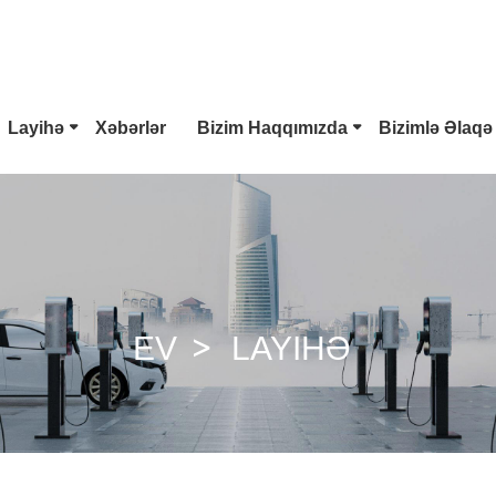
Layihə
Xəbərlər
Bizim Haqqımızda
Bizimlə Əlaqə
V Konnektoru
Tesla Fiş
Tip 2 EV Konnektoru
mbo 1 Plug
CCS Combo 2 Plug
CHAdeMO Birləşdiricisi
EV
LAYIHƏ
 Silahı
ChaoJi Bağlayıcı