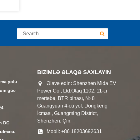
BIZIMLƏ ƏLAQƏ SAXLAYIN
rma yolu
Əlavə edin: Shenzhen Mida EV
mum güc
Power Co., Ltd.Otaq 1102, 11-ci
mərtəbə, BTR binası, № 8
Guangyuan 4-cü yol, Dongkeng
24
İcması, Guangming District,
Shenzhen, Çin.
in DC
Mobil: +86 18203692631
rulması.