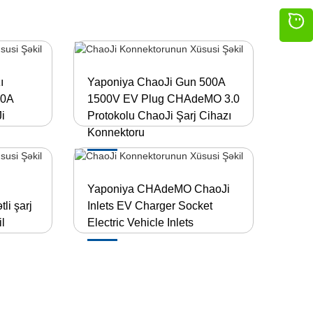
ı
Yaponiya ChaoJi Gun 500A
00A
1500V EV Plug CHAdeMO 3.0
i
Protokolu ChaoJi Şarj Cihazı
Konnektoru
ı
Yaponiya CHAdeMO ChaoJi
i şarj
Inlets EV Charger Socket
l
Electric Vehicle Inlets