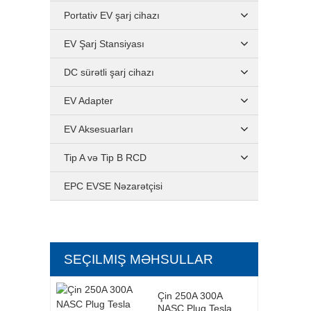
Portativ EV şarj cihazı
EV Şarj Stansiyası
DC sürətli şarj cihazı
EV Adapter
EV Aksesuarları
Tip A və Tip B RCD
EPC EVSE Nəzarətçisi
SEÇILMIŞ MƏHSULLAR
Çin 250A 300A
NASC Plug Tesla