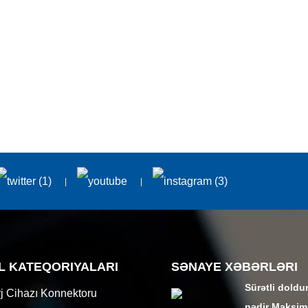
L KATEQORIYALARI
SƏNAYE XƏBƏRLƏRI
Sürətli doldu
j Cihazı Konnektoru
nədir Maksi