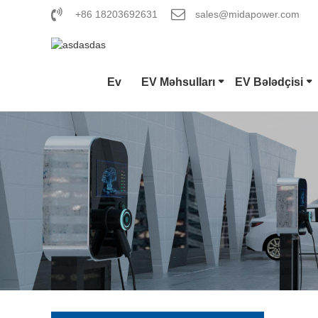
+86 18203692631
sales@midapower.com
Ev
EV Məhsulları
EV Bələdçisi
Tip 1 E
CCS Co
GB/T DC