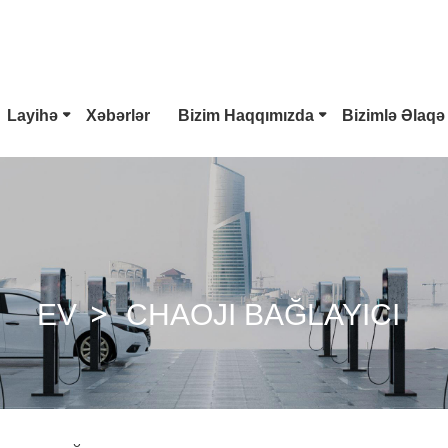
Layihə
Xəbərlər
Bizim Haqqımızda
Bizimlə Əlaqə
V Konnektoru
Tesla Fiş
Tip 2 EV Konnektoru
mbo 1 Plug
CCS Combo 2 Plug
CHAdeMO Birləşdiricisi
EV
CHAOJI BAĞLAYICI
 Silahı
ChaoJi Bağlayıcı