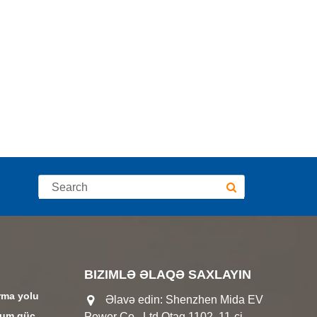
BIZIMLƏ ƏLAQƏ SAXLAYIN
rma yolu
Əlavə edin: Shenzhen Mida EV
mum güc
Power Co., Ltd.Otaq 1102, 11-ci