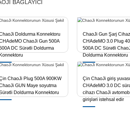
OJI BAĞLAYICI
ChaoJi Doldurma Konnektoru
ChaoJi Gun Şarj Cihaz
CHAdeMO ChaoJi Gun 500A
CHAdeMO 3.0 Plug 4
600A DC Sürətli Doldurma
500A DC Sürətli ChaoJ
Konnektoru
Doldurma Konnektoru
Çin ChaoJi Plug 500A 900KW
Çin ChaoJi giriş yuvas
ChaoJi GUN Maye soyutma
CHAdeMO 3.0 DC sürətl
Sürətli Doldurma Konnektoru
cihazı ChaoJi avtomobi
girişləri istehsal edir