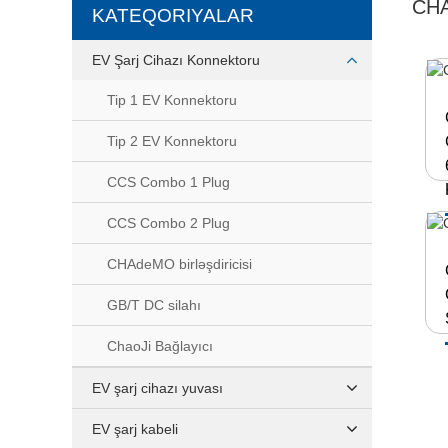
CHA
KATEQORIYALAR
EV Şarj Cihazı Konnektoru
Tip 1 EV Konnektoru
Tip 2 EV Konnektoru
CCS Combo 1 Plug
CCS Combo 2 Plug
CHAdeMO birləşdiricisi
GB/T DC silahı
ChaoJi Bağlayıcı
EV şarj cihazı yuvası
EV şarj kabeli