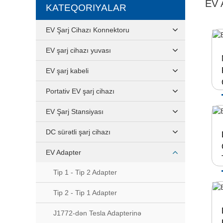
EV
KATEQORIYALAR
EV Şarj Cihazı Konnektoru
EV şarj cihazı yuvası
EV şarj kabeli
Portativ EV şarj cihazı
EV Şarj Stansiyası
DC sürətli şarj cihazı
EV Adapter
Tip 1 - Tip 2 Adapter
Tip 2 - Tip 1 Adapter
J1772-dən Tesla Adapterinə