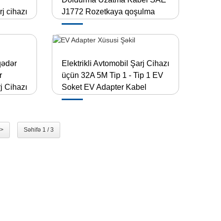
j cihazı
J1772 Rozetkaya qoşulma
qədər
Elektrikli Avtomobil Şarj Cihazı
r
üçün 32A 5M Tip 1 - Tip 1 EV
rj Cihazı
Soket EV Adapter Kabel
>
Səhifə 1 / 3