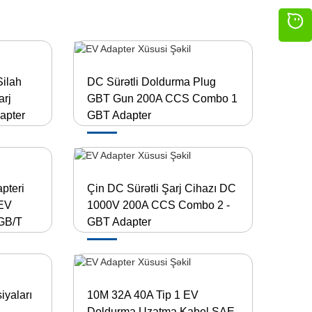
ilah
DC Sürətli Doldurma Plug
arj
GBT Gun 200A CCS Combo 1
apter
GBT Adapter
apteri
Çin DC Sürətli Şarj Cihazı DC
EV
1000V 200A CCS Combo 2 -
GB/T
GBT Adapter
iyaları
10M 32A 40A Tip 1 EV
Doldurma Uzatma Kabel SAE