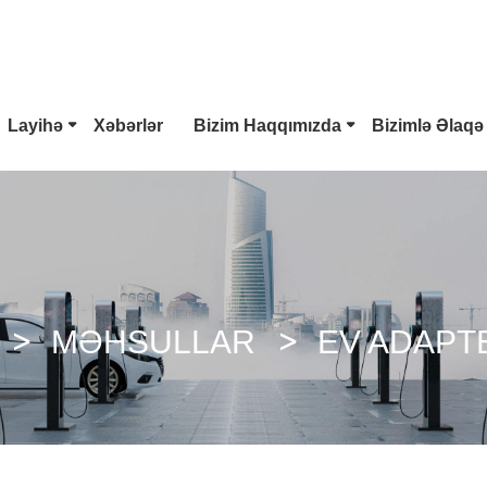
Layihə
Xəbərlər
Bizim Haqqımızda
Bizimlə Əlaqə
V Konnektoru
Tesla Fiş
Tip 2 EV Konnektoru
mbo 1 Plug
CCS Combo 2 Plug
CHAdeMO Birləşdiricisi
MƏHSULLAR
EV ADAPT
 Silahı
ChaoJi Bağlayıcı