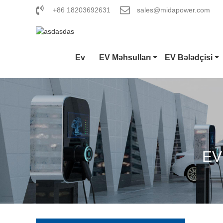
+86 18203692631
sales@midapower.com
Ev
EV Məhsulları
EV Bələdçisi
Tip 1 E
CCS Co
EV
GB/T DC