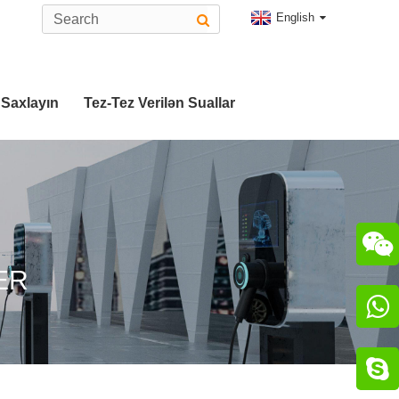
English
 Saxlayın
Tez-Tez Verilən Suallar

ER

