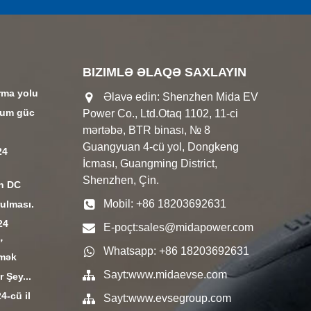
BIZIMLƏ ƏLAQƏ SAXLAYIN
rma yolu
Əlavə edin: Shenzhen Mida EV
mum güc
Power Co., Ltd.Otaq 1102, 11-ci
mərtəbə, BTR binası, № 8
Guangyuan 4-cü yol, Dongkeng
24
İcması, Guangming District,
Shenzhen, Çin.
in DC
Mobil: +86 18203692631
rulması.
24
E-poçt:
sales@midapower.com
r，
Whatsapp: +86 18203692631
lmək
Sayt:
www.midaevse.com
r Şey...
4-cü il
Sayt:
www.evsegroup.com