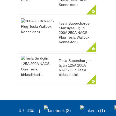
Silahı Tesla Divar
Konnektoru
Tesla Supercharger
Stansiyası üçün
200A 250A NACS
Plug Tesla Wallbox
Konnektoru
Tesla Supercharger
üçün 125A 200A
NACS Gun Tesla
birləşdiricisi
Bizi izlə: