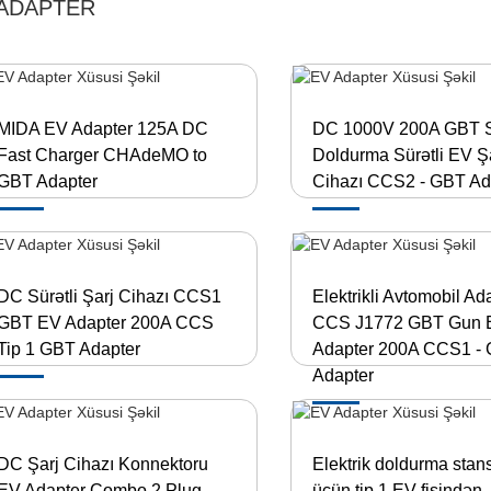
 ADAPTER
MIDA EV Adapter 125A DC
DC 1000V 200A GBT S
Fast Charger CHAdeMO to
Doldurma Sürətli EV Ş
GBT Adapter
Cihazı CCS2 - GBT Ad
DC Sürətli Şarj Cihazı CCS1
Elektrikli Avtomobil Ad
GBT EV Adapter 200A CCS
CCS J1772 GBT Gun 
Tip 1 GBT Adapter
Adapter 200A CCS1 - 
Adapter
DC Şarj Cihazı Konnektoru
Elektrik doldurma stans
EV Adapter Combo 2 Plug
üçün tip 1 EV fişindən