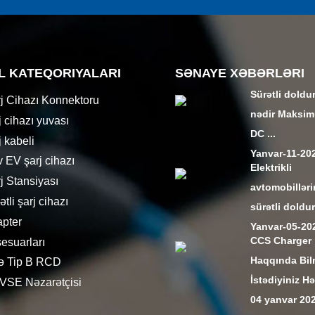
L KATEQORIYALARI
SƏNAYE XƏBƏRLƏRI
Sürətli doldu
j Cihazı Konnektoru
nədir Maksi
 cihazı yuvası
DC ...
 kabeli
Yanvar-11-20
v EV şarj cihazı
Elektrikli
j Stansiyası
avtomobillər
tli şarj cihazı
sürətli doldu
pter
Yanvar-05-20
CCS Charge
esuarları
Haqqında Bi
və Tip B RCD
İstədiyiniz Hə
VSE Nəzarətçisi
04 yanvar 202