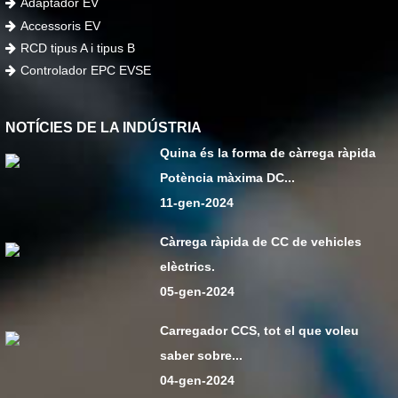
Adaptador EV
Accessoris EV
RCD tipus A i tipus B
Controlador EPC EVSE
NOTÍCIES DE LA INDÚSTRIA
Quina és la forma de càrrega ràpida
Potència màxima DC...
11-gen-2024
Càrrega ràpida de CC de vehicles
elèctrics.
05-gen-2024
Carregador CCS, tot el que voleu
saber sobre...
04-gen-2024