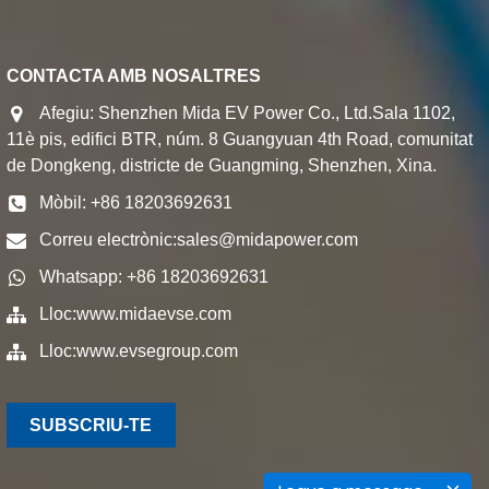
CONTACTA AMB NOSALTRES
Afegiu: Shenzhen Mida EV Power Co., Ltd.Sala 1102,
11è pis, edifici BTR, núm. 8 Guangyuan 4th Road, comunitat
de Dongkeng, districte de Guangming, Shenzhen, Xina.
Mòbil: +86 18203692631
Correu electrònic:
sales@midapower.com
Whatsapp: +86 18203692631
Lloc:
www.midaevse.com
Lloc:
www.evsegroup.com
SUBSCRIU-TE