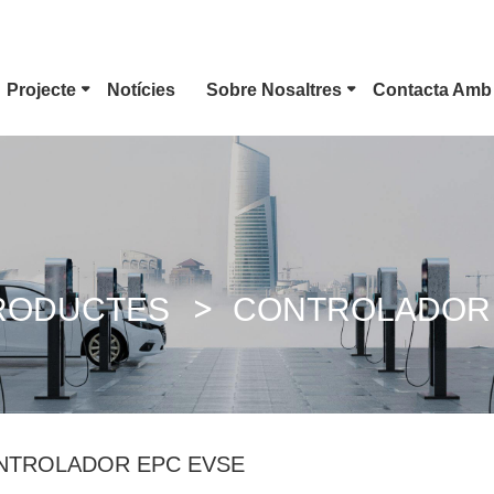
Projecte
Notícies
Sobre Nosaltres
Contacta Amb 
Connector EV Tipus 1
Endoll De Tesla
Connector EV Tipu
Endoll CCS Combo 1
Endoll CCS Combo 2
Connector CHAd
RODUCTES
CONTROLADOR 
Pistola De CC GB/T
Connector ChaoJi
NTROLADOR EPC EVSE