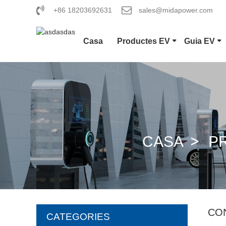
+86 18203692631
sales@midapower.com
Casa
Productes EV
Guia EV
CASA
P
CO
CATEGORIES