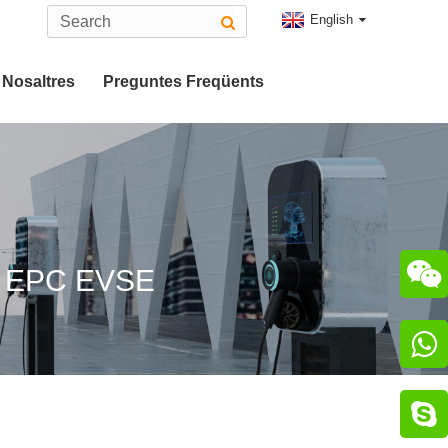
English
Nosaltres
Preguntes Freqüents
s 2
eMO

EPC EVSE

