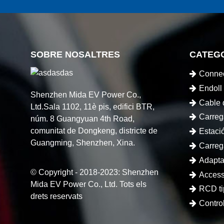
SOBRE NOSALTRES
CATEG
Connec
Endoll
Shenzhen Mida EV Power Co.,
Cable 
Ltd.Sala 1102, 11è pis, edifici BTR,
Carreg
núm. 8 Guangyuan 4th Road,
comunitat de Dongkeng, districte de
Estaci
Guangming, Shenzhen, Xina.
elèctrics
Carreg
Adapt
© Copyright - 2018-2023: Shenzhen
Access
Mida EV Power Co., Ltd. Tots els
RCD tip
drets reservats
Contr