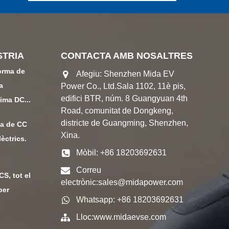
STRIA
CONTACTA AMB NOSALTRES
orma de
Afegiu: Shenzhen Mida EV
a
Power Co., Ltd.Sala 1102, 11è pis,
edifici BTR, núm. 8 Guangyuan 4th
ima DC...
Road, comunitat de Dongkeng,
districte de Guangming, Shenzhen,
da de CC
Xina.
èctrics.
Mòbil: +86 18203692631
Correu
S, tot el
electrònic:
sales@midapower.com
ber
Whatsapp: +86 18203692631
Lloc:
www.midaevse.com