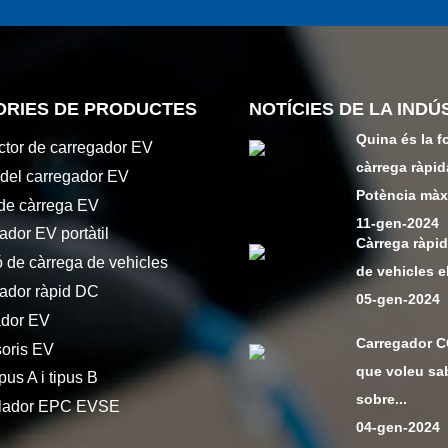
ORIES DE PRODUCTES
NOTÍCIES DE LA INDÚ
Quina és la f
tor de carregador EV
càrrega ràpid
 del carregador EV
Potència màx
de càrrega EV
11-gen-2024
ador EV portàtil
Càrrega ràpi
ó de càrrega de vehicles
de vehicles el
ador ràpid DC
05-gen-2024
ador EV
Carregador CC
oris EV
que voleu sa
us A i tipus B
sobre...
olador EPC EVSE
04-gen-2024