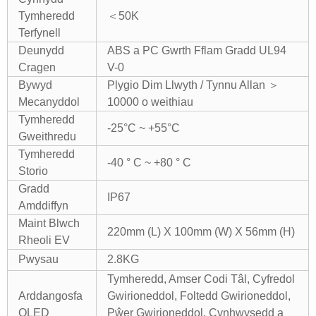
Tymheredd
＜50K
Terfynell
Deunydd
ABS a PC Gwrth Fflam Gradd UL94
Cragen
V-0
Bywyd
Plygio Dim Llwyth / Tynnu Allan ＞
Mecanyddol
10000 o weithiau
Tymheredd
-25°C ~ +55°C
Gweithredu
Tymheredd
-40 ° C ~ +80 ° C
Storio
Gradd
IP67
Amddiffyn
Maint Blwch
220mm (L) X 100mm (W) X 56mm (H)
Rheoli EV
Pwysau
2.8KG
Tymheredd, Amser Codi Tâl, Cyfredol
Arddangosfa
Gwirioneddol, Foltedd Gwirioneddol,
OLED
Pŵer Gwirioneddol, Cynhwysedd a