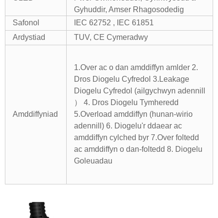
Gyhuddir, Amser Rhagosodedig
Safonol
IEC 62752 , IEC 61851
Ardystiad
TUV, CE Cymeradwy
1.Over ac o dan amddiffyn amlder 2.
Dros Diogelu Cyfredol
3.Leakage
Diogelu Cyfredol (ailgychwyn adennill
） 4. Dros Diogelu Tymheredd
Amddiffyniad
5.Overload amddiffyn (hunan-wirio
adennill) 6. Diogelu'r ddaear ac
amddiffyn cylched byr
7.Over foltedd
ac amddiffyn o dan-foltedd 8. Diogelu
Goleuadau