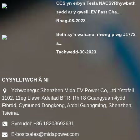
CCS yn erbyn Tesla NACS?Rhywbeth
sydd ar y gweill EV Fast Cha...
Rhag-08-2023
Beth sy'n wahanol rhwng plwg J1772
a...
Tachwedd-30-2023
CYSYLLTWCH Â NI
Ychwanegu: Shenzhen Mida EV Power Co, Ltd.Ystafell
1102, 11eg Llawr, Adeilad BTR, Rhif 8 Guangyuan 4ydd
Ffordd, Cymuned Dongkeng, Ardal Guangming, Shenzhen,
Tsieina.
Symudol: +86 18203692631
E-bost:
sales@midapower.com