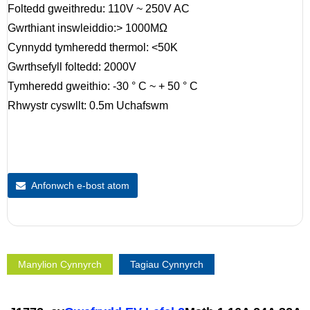
Foltedd gweithredu: 110V ~ 250V AC
Gwrthiant inswleiddio:> 1000MΩ
Cynnydd tymheredd thermol: <50K
Gwrthsefyll foltedd: 2000V
Tymheredd gweithio: -30 ° C ~ + 50 ° C
Rhwystr cyswllt: 0.5m Uchafswm
Anfonwch e-bost atom
Manylion Cynnyrch
Tagiau Cynnyrch