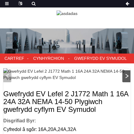
CARTREF
CYNHYRCHION
GWEFRYDD EV SYMUDOL
Gwefrydd EV Lefel 2 J1772 Math 1 16A
24A 32A NEMA 14-50 Plygiwch
gwefrydd cyflym EV Symudol
Disgrifiad Byr:
Cyfredol â sgôr: 16A,20A,24A,32A