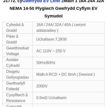
J1772. cy
Gwefrydd EV Lefel 2
Math 1 16A 24A 32A
NEMA 14-50 Plygiwch Gwefrydd Cyflym EV
Symudol
Cyfredol â
16A / 24A/ 32A / 40A ( cerrynt
Gradd
addasadwy )
Pŵer â
Uchafswm 7.2KW
Gradd
Gweithrediad
AC 110V ~ 250 V
Voltage
Amlder
50Hz/60Hz
Cyfradd
Diogelu
Math A RCD + DC 6mA ( Dewisol )
Gollyngiadau
Gwrthsefyll
2000V
Foltedd
Cysylltwch â
0.5mΩ Uchafswm
Resistance
Cynnydd