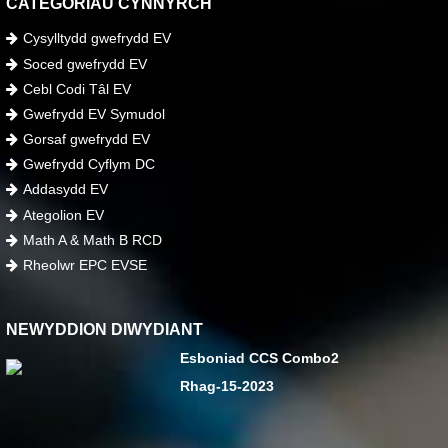
CATEGORÏAU CYNNYRCH
Cysylltydd gwefrydd EV
Soced gwefrydd EV
Cebl Codi Tâl EV
Gwefrydd EV Symudol
Gorsaf gwefrydd EV
Gwefrydd Cyflym DC
Addasydd EV
Ategolion EV
Math A & Math B RCD
Rheolwr EPC EVSE
NEWYDDION DIWYDIANT
Esboniad CCS Combo2
Rhag-15-2023