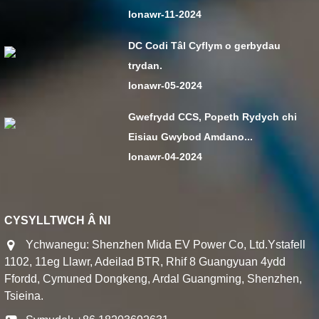
Ionawr-11-2024
DC Codi Tâl Cyflym o gerbydau
trydan.
Ionawr-05-2024
Gwefrydd CCS, Popeth Rydych chi
Eisiau Gwybod Amdano...
Ionawr-04-2024
CYSYLLTWCH Â NI
Ychwanegu: Shenzhen Mida EV Power Co, Ltd.Ystafell
1102, 11eg Llawr, Adeilad BTR, Rhif 8 Guangyuan 4ydd
Ffordd, Cymuned Dongkeng, Ardal Guangming, Shenzhen,
Tsieina.