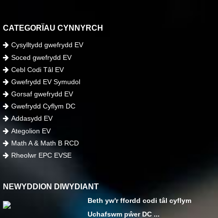
CATEGORÏAU CYNNYRCH
Cysylltydd gwefrydd EV
Soced gwefrydd EV
Cebl Codi Tâl EV
Gwefrydd EV Symudol
Gorsaf gwefrydd EV
Gwefrydd Cyflym DC
Addasydd EV
Ategolion EV
Math A & Math B RCD
Rheolwr EPC EVSE
NEWYDDION DIWYDIANT
Beth yw'r ffordd codi tâl cyflym
Uchafswm pŵer DC ...