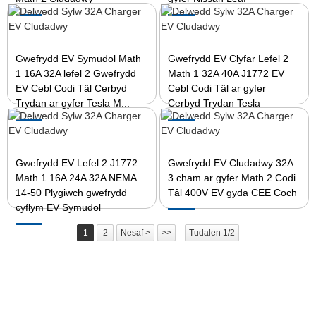
Gwefrydd EV Symudol Math
Gwefrydd EV Clyfar Lefel 2
1 16A 32A lefel 2 Gwefrydd
Math 1 32A 40A J1772 EV
EV Cebl Codi Tâl Cerbyd
Cebl Codi Tâl ar gyfer
Trydan ar gyfer Tesla M...
Cerbyd Trydan Tesla
Gwefrydd EV Lefel 2 J1772
Gwefrydd EV Cludadwy 32A
Math 1 16A 24A 32A NEMA
3 cham ar gyfer Math 2 Codi
14-50 Plygiwch gwefrydd
Tâl 400V EV gyda CEE Coch
cyflym EV Symudol
1
2
Nesaf >
>>
Tudalen 1/2