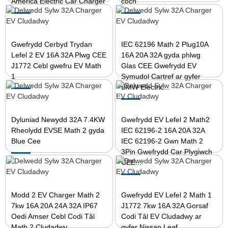
America Electric Car Charger
coch
Gwefrydd Cerbyd Trydan
IEC 62196 Math 2 Plug10A
Lefel 2 EV 16A 32A Plwg CEE
16A 20A 32A gyda phlwg
J1772 Cebl gwefru EV Math
Glas CEE Gwefrydd EV
1
Symudol Cartref ar gyfer
BMW Electric...
Dyluniad Newydd 32A 7.4KW
Gwefrydd EV Lefel 2 Math2
Rheolydd EVSE Math 2 gyda
IEC 62196-2 16A 20A 32A
Blue Cee
IEC 62196-2 Gwn Math 2
3Pin Gwefrydd Car Plygiwch
CEE...
Modd 2 EV Charger Math 2
Gwefrydd EV Lefel 2 Math 1
7kw 16A 20A 24A 32A IP67
J1772 7kw 16A 32A Gorsaf
Oedi Amser Cebl Codi Tâl
Codi Tâl EV Cludadwy ar
Math 2 Cludadwy
gyfer Nissan Leaf