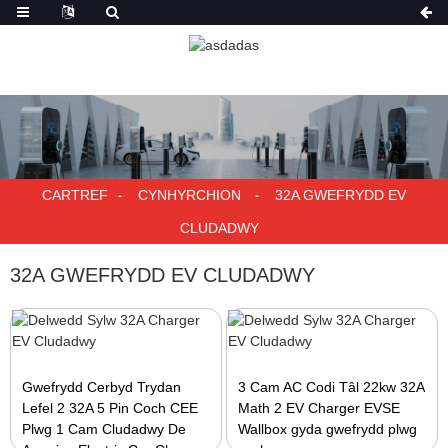
CARTREF
CYNHYRCHION
32A GWEFRYDD EV
CLUDADWY
32A GWEFRYDD EV CLUDADWY
Gwefrydd Cerbyd Trydan
3 Cam AC Codi Tâl 22kw 32A
Lefel 2 32A 5 Pin Coch CEE
Math 2 EV Charger EVSE
Plwg 1 Cam Cludadwy De
Wallbox gyda gwefrydd plwg