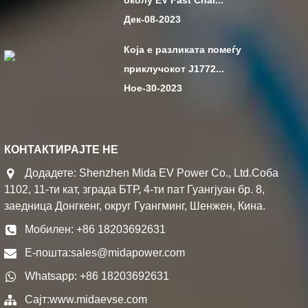
околу EV Fast Char...
Дек-08-2023
Која е разликата помеѓу
приклучокот J1772...
Ное-30-2023
КОНТАКТИРАЈТЕ НЕ
Додадете: Shenzhen Mida EV Power Co., Ltd.Соба
1102, 11-ти кат, зграда БТР, 4-ти пат Гуангјуан бр. 8,
заедница Донгкенг, округ Гуангминг, Шенжен, Кина.
Мобилен: +86 18203692631
Е-пошта:
sales@midapower.com
Whatsapp: +86 18203692631
Сајт:
www.midaevse.com