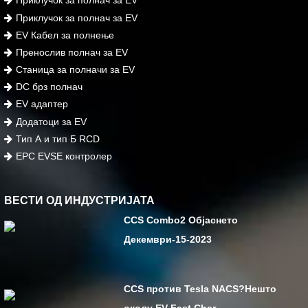
Приклучок за полнач за EV
Приклучок за полнач за EV
EV Кабел за полнење
Пренослив полнач за EV
Станица за полначи за EV
DC брз полнач
EV адаптер
Додатоци за EV
Тип А и тип Б RCD
EPC EVSE контролер
ВЕСТИ ОД ИНДУСТРИЈАТА
CCS Combo2 Објаснето
Декември-15-2023
CCS против Tesla NACS?Нешто