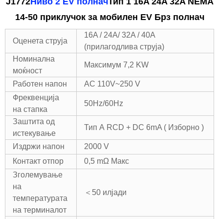
J1772
Ниво 2 EV полнач
Тип 1 16A 24A 32A NEMA
14-50 приклучок за мобилен EV Брз полнач
16A / 24A/ 32A / 40A
Оценета струја
(прилагодлива струја)
Номинална
Максимум 7,2 KW
моќност
Работен напон
AC 110V~250 V
Фреквенција
50Hz/60Hz
на стапка
Заштита од
Тип А RCD + DC 6mA ( Изборно )
истекување
Издржи напон
2000 V
Контакт отпор
0,5 mΩ Макс
Зголемување
на
＜50 илјади
температурата
на терминалот