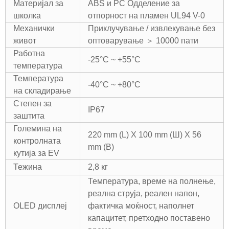
Материјал за
ABS и PC Одделение за
школка
отпорност на пламен UL94 V-0
Механички
Приклучување / извлекување без
живот
оптоварување ＞ 10000 пати
Работна
-25°C ~ +55°C
температура
Температура
-40°C ~ +80°C
на складирање
Степен за
IP67
заштита
Големина на
220 mm (L) X 100 mm (Ш) X 56
контролната
mm (В)
кутија за EV
Тежина
2,8 кг
Температура, време на полнење,
реална струја, реален напон,
OLED дисплеј
фактичка моќност, наполнет
капацитет, претходно поставено