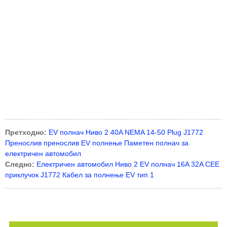
Претходно:
EV полнач Ниво 2 40A NEMA 14-50 Plug J1772
Пренослив пренослив EV полнење Паметен полнач за
електричен автомобил
Следно:
Електричен автомобил Ниво 2 EV полнач 16A 32A CEE
приклучок J1772 Кабел за полнење EV тип 1