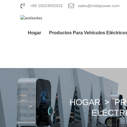
+86 18203692631
sales@midapower.com
Hogar
Productos Para Vehículos Eléctrico
Conector EV 
Conector CC
Pistola GB/T
HOGAR
PR
ELÉCTR