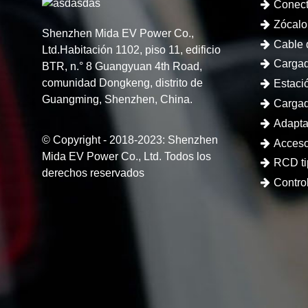
Conect
Zócalo
Shenzhen Mida EV Power Co.,
Cable 
Ltd.Habitación 1102, piso 11, edificio
eléctricos
Cargad
BTR, n.° 8 Guangyuan 4th Road,
comunidad Dongkeng, distrito de
eléctricos
Estaci
Guangming, Shenzhen, China.
eléctricos
Cargad
Adapta
© Copyright - 2018-2023: Shenzhen
eléctricos
Acceso
Mida EV Power Co., Ltd. Todos los
eléctricos
RCD ti
derechos reservados
Contr