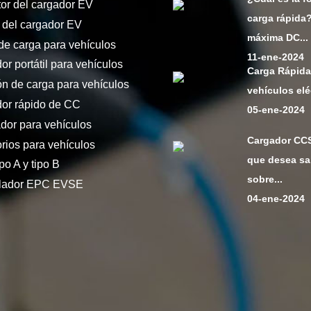
or del cargador EV
carga rápida
 del cargador EV
máxima DC...
de carga para vehículos
11-ene-2024
or portátil para vehículos
Carga Rápida
ón de carga para vehículos
vehículos elé
or rápido de CC
05-ene-2024
dor para vehículos
Cargador CCS
rios para vehículos
que desea sa
po A y tipo B
sobre...
olador EPC EVSE
04-ene-2024