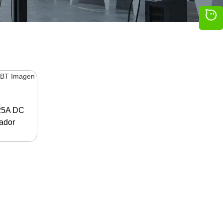
25A DC
ador