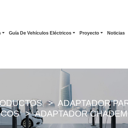
s
Guía De Vehículos Eléctricos
Proyecto
Noticias
Tipo 1
Enchufe Tesla
Conector EV Tipo 2
S Combinado 1
Conector CCS Combinado 2
Conector CHAdeMO
 CC
Conector ChaoJi
ODUCTOS
ADAPTADOR PAR
ICOS
ADAPTADOR CHADEMO