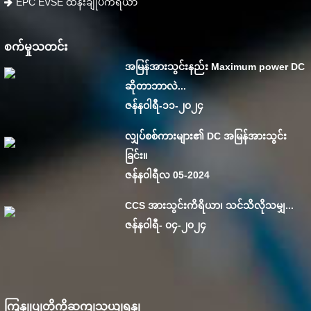
EPC EVSE ထိန်းချုပ်ကိရိယာ
စက်မှုသတင်း
အမြန်အားသွင်းနည်း Maximum power DC
ဆိုတာဘာလဲ...
ဇန်နဝါရီ-၁၁-၂၀၂၄
လျှပ်စစ်ကားများ၏ DC အမြန်အားသွင်း
ခြင်း။
ဇန်န၀ါရီလ 05-2024
CCS အားသွင်းကိရိယာ၊ သင်သိလိုသမျှ...
ဇန်နဝါရီ- ၀၄-၂၀၂၄
ကြှနျုပျတို့ကိုဆကျသှယျရနျ