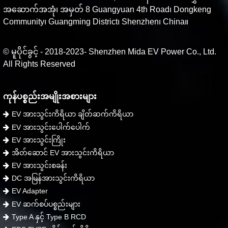
အဆောက်အအုံ၊ အမှတ် 8 Guangyuan 4th Road၊ Dongkeng
Community၊ Guangming District၊ Shenzhen၊ China။
© မူပိုင်ခွင့် - 2018-2023- Shenzhen Mida EV Power Co., Ltd.
All Rights Reserved
ကုန်ပစ္စည်းအမျိုးအစားများ
EV အားသွင်းကိရိယာ ချိတ်ဆက်ကိရိယာ
EV အားသွင်းပေါက်ပေါက်
EV အားသွင်းကြိုး
အိတ်ဆောင် EV အားသွင်းကိရိယာ
EV အားသွင်းစခန်း
DC အမြန်အားသွင်းကိရိယာ
EV Adapter
EV ဆက်စပ်ပစ္စည်းများ
Type A နှင့် Type B RCD