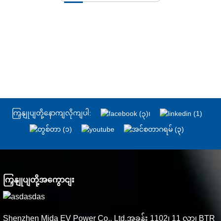
ကြှနျုပျတို့နောကျလိုကျပါ:
ကြှနျုပျတို့အကွောငျး
Shenzhen Mida EV Power Co., Ltd.အခန်း 1102၊ 11 လွှာ၊ BTR