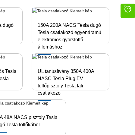
a dugó
150A 200A NACS Tesla dugó
Tesla csatlakozó egyenáramú
elektromos gyorstöltő
állomáshoz
s Tesla
UL tanúsítvány 350A 400A
esla
NASC Tesla Plug EV
töltőpisztoly Tesla fali
csatlakozó
A 48A NACS pisztoly Tesla
gó Tesla töltőkábel