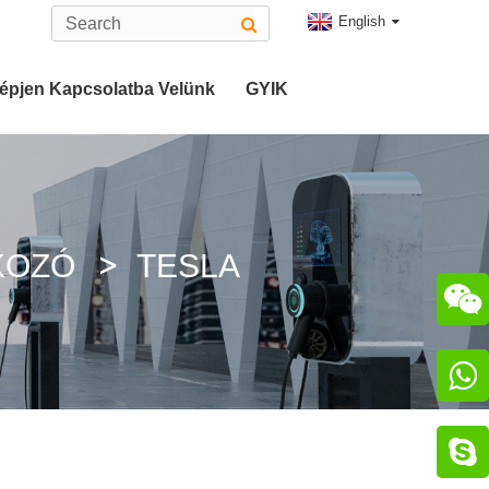
English
épjen Kapcsolatba Velünk
GYIK
ó
2-Es Típusú EV Csatlakozó
atlakozó
CHAdeMO Csatlakozó
KOZÓ
TESLA

zó

