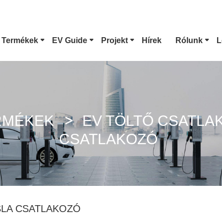
 Termékek
EV Guide
Projekt
Hírek
Rólunk
L
1-Es Típusú EV Csatlakozó
Tesla Csatlakoz
CCS Combo 1 Csatlakozó
CCS Combo 2 Cs
RMÉKEK
EV TÖLTŐ CSATLA
CSATLAKOZÓ
GB/T DC Pisztoly
ChaoJi Csatlako
SLA CSATLAKOZÓ