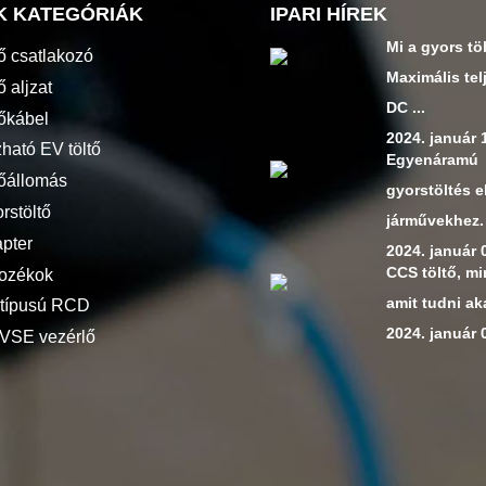
K KATEGÓRIÁK
IPARI HÍREK
Mi a gyors tö
tő csatlakozó
Maximális tel
ő aljzat
DC ...
tőkábel
2024. január 
ható EV töltő
Egyenáramú
tőállomás
gyorstöltés 
rstöltő
járművekhez.
pter
2024. január 
CCS töltő, m
tozékok
amit tudni aka
 típusú RCD
2024. január 
VSE vezérlő