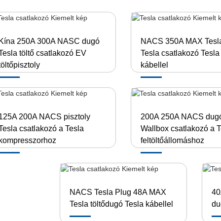
Kína 250A 300A NASC dugó
NACS 350A MAX Tesl
Tesla töltő csatlakozó EV
Tesla csatlakozó Tesla
töltőpisztoly
kábellel
125A 200A NACS pisztoly
200A 250A NACS dugó
Tesla csatlakozó a Tesla
Wallbox csatlakozó a T
kompresszorhoz
feltöltőállomáshoz
NACS Tesla Plug 48A MAX
40
Tesla töltődugó Tesla kábellel
du