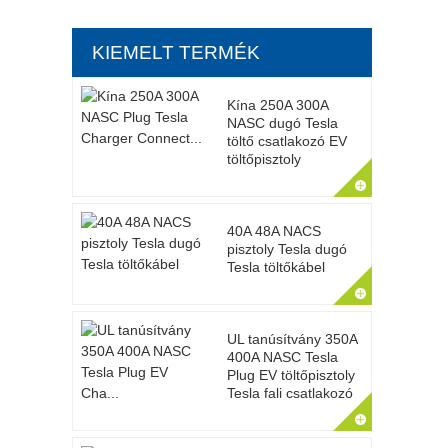
KIEMELT TERMÉK
Kína 250A 300A
NASC dugó Tesla
töltő csatlakozó EV
töltőpisztoly
40A 48A NACS
pisztoly Tesla dugó
Tesla töltőkábel
UL tanúsítvány 350A
400A NASC Tesla
Plug EV töltőpisztoly
Tesla fali csatlakozó