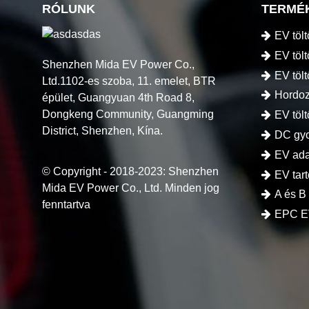
RÓLUNK
TERMÉ
EV töl
EV tölt
Shenzhen Mida EV Power Co.,
EV töl
Ltd.1102-es szoba, 11. emelet, BTR
Hordoz
épület, Guangyuan 4th Road 8,
Dongkeng Community, Guangming
EV töl
District, Shenzhen, Kína.
DC gyo
EV ada
© Copyright - 2018-2023: Shenzhen
EV tar
Mida EV Power Co., Ltd. Minden jog
A és B
fenntartva
EPC E