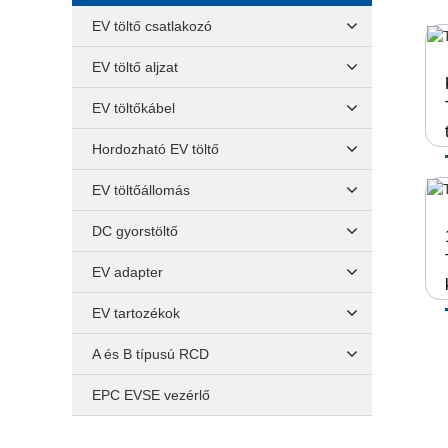
EV töltő csatlakozó
EV töltő aljzat
EV töltőkábel
Hordozható EV töltő
EV töltőállomás
DC gyorstöltő
EV adapter
EV tartozékok
A és B típusú RCD
EPC EVSE vezérlő