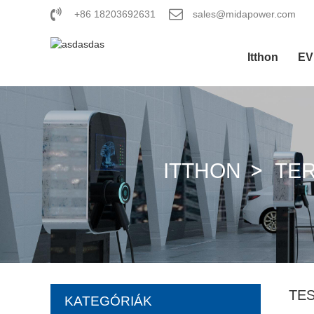
+86 18203692631
sales@midapower.com
Itthon
EV
ITTHON
TE
TE
KATEGÓRIÁK