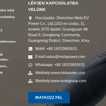
LÉPJEN KAPCSOLATBA
VELÜNK
ltési mód
jesítmény
Hozzáadás: Shenzhen Mida EV
Power Co., Ltd.1102-es szoba, 11.
emelet, BTR épület, Guangyuan 4th
11
Road 8, Dongkeng Community,
Guangming District, Shenzhen, Kína.
elektromos
Mobil: +86 18203692631
05
Email:
sales@midapower.com
inden,
Whatsapp: +86 18203692631
rsz...
04
Webhely:
www.midaevse.com
Webhely:
www.evsegroup.com
IRATKOZZ FEL