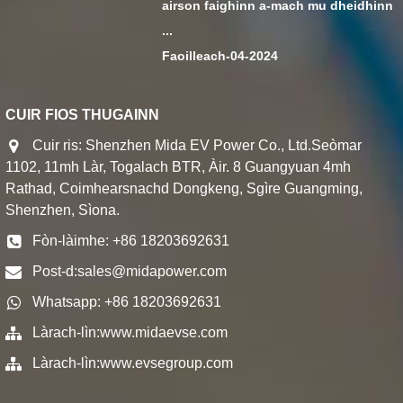
airson faighinn a-mach mu dheidhinn
...
Faoilleach-04-2024
CUIR FIOS THUGAINN
Cuir ris: Shenzhen Mida EV Power Co., Ltd.Seòmar
1102, 11mh Làr, Togalach BTR, Àir. 8 Guangyuan 4mh
Rathad, Coimhearsnachd Dongkeng, Sgìre Guangming,
Shenzhen, Sìona.
Fòn-làimhe: +86 18203692631
Post-d:
sales@midapower.com
Whatsapp: +86 18203692631
Làrach-lìn:
www.midaevse.com
Làrach-lìn:
www.evsegroup.com