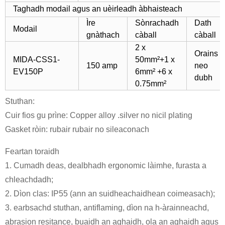
Taghadh modail agus an uèirleadh àbhaisteach
Ìre
Sònrachadh
Dath
Modail
gnàthach
càball
càball
2 x
Orains
MIDA-CSS1-
50mm²+1 x
150 amp
neo
EV150P
6mm² +6 x
dubh
0.75mm²
Stuthan:
Cuir fios gu prìne: Copper alloy .silver no nicil plating
Gasket ròin: rubair rubair no sileaconach
Feartan toraidh
1. Cumadh deas, dealbhadh ergonomic làimhe, furasta a
chleachdadh;
2. Dìon clas: IP55 (ann an suidheachaidhean coimeasach);
3. earbsachd stuthan, antiflaming, dìon na h-àrainneachd,
abrasion resitance, buaidh an aghaidh, ola an aghaidh agus