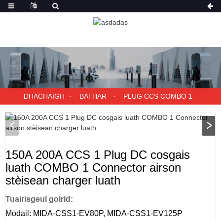
DHACHAIGH
BATHAR
PLUG CCS COMBO 1
150A 200A CCS 1 Plug DC cosgais
luath COMBO 1 Connector airson
stèisean charger luath
Tuairisgeul goirid:
Modail: MIDA-CSS1-EV80P, MIDA-CSS1-EV125P