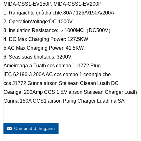
MIDA-CSS1-EV150P, MIDA-CSS1-EV200P
1. Rangaichte gnàthaichte:80A / 125A/150A/200A
2. OperationVoltage:DC 1000V
3. Insulation Resistance: ＞1000MΩ（DC500V）
4. DC Max Charging Power: 127.5KW
5.AC Max Charging Power: 41.5KW
6. Seas suas bholtaids: 3200V
Ameireaga a Tuath ccs combo 1 j1772 Plug
IEC 62196-3 200A AC ccs combo 1 ceanglaiche
ccs J1772 Gunna airson Stèisean Cìsean Luath DC
Ceangal 200Amp CCS 1 EV airson Stèisean Charger Luath
Gunna 150A CCS1 airson Puing Charger Luath na SA
Cuir post-d thugainn