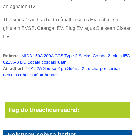
an-aghaidh UV
Tha sinn a’ saothrachadh càball cosgais EV, càball so-
ghiùlain EVSE, Ceangal EV, Plug EV agus Stèisean Cìsean
EV
Roimhe:
MIDA 150A 200A CCS Type 2 Socket Combo 2 Inlets IEC
62196-3 DC Socaid cosgais luath
Air adhart:
16A 32A Seòrsa 2 gu Seòrsa 2 Le charger carbaid
dealain càball shnìomhanach
Fàg do theachdaireachd:
Roinnean-seòrsa bathar