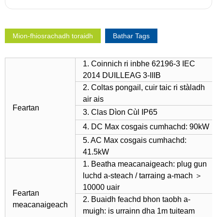
Mion-fhiosrachadh toraidh
Bathar Tags
1. Coinnich ri inbhe 62196-3 IEC
2014 DUILLEAG 3-IIIB
2. Coltas pongail, cuir taic ri stàladh
air ais
Feartan
3. Clas Dìon Cùl IP65
4. DC Max cosgais cumhachd: 90kW
5. AC Max cosgais cumhachd:
41.5kW
1. Beatha meacanaigeach: plug gun
luchd a-steach / tarraing a-mach ＞
10000 uair
Feartan
2. Buaidh feachd bhon taobh a-
meacanaigeach
muigh: is urrainn dha 1m tuiteam