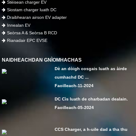
Stèisean charger EV
Siostam charger luath DC
Draibhearan airson EV adapter
Innealan EV
Seòrsa A & Seòrsa B RCD
Rianadair EPC EVSE
NAIDHEACHDAN GNÌOMHACHAS
Dè an dòigh cosgais luath as àirde
cumhachd DC ...
Faoilleach-11-2024
DC Cìs luath de charbadan dealain.
Faoilleach-05-2024
CCS Charger, a h-uile dad a tha thu