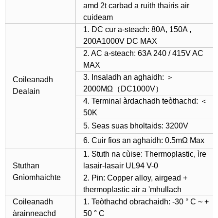
amd 2t carbad a ruith thairis air
cuideam
1. DC cur a-steach: 80A, 150A ,
200A1000V DC MAX
2. AC a-steach: 63A 240 / 415V AC
MAX
3. Insaladh an aghaidh: ＞
Coileanadh
2000MΩ（DC1000V）
Dealain
4. Terminal àrdachadh teòthachd: ＜
50K
5. Seas suas bholtaids: 3200V
6. Cuir fios an aghaidh: 0.5mΩ Max
1. Stuth na cùise: Thermoplastic, ìre
Stuthan
lasair-lasair UL94 V-0
Gnìomhaichte
2. Pin: Copper alloy, airgead +
thermoplastic air a 'mhullach
Coileanadh
1. Teòthachd obrachaidh: -30 ° C ~ +
àrainneachd
50 ° C