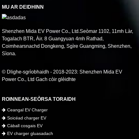
MU AR DEIDHINN
Shenzhen Mida EV Power Co., Ltd.Seòmar 1102, 11mh Làr,
Togalach BTR, Àir. 8 Guangyuan 4mh Rathad,
Coimhearsnachd Dongkeng, Sgìre Guangming, Shenzhen,
Sìona.
© Dlighe-sgrìobhaidh - 2018-2023: Shenzhen Mida EV
Power Co., Ltd Gach còir glèidhte
ROINNEAN-SEÒRSA TORAIDH
Ceangal EV Charger
Soicéad charger EV
Càball cosgais EV
EV charger gluasadach